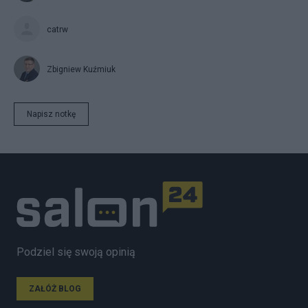
catrw
Zbigniew Kuźmiuk
Napisz notkę
Podziel się swoją opinią
ZAŁÓŻ BLOG