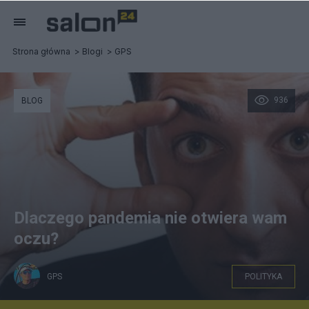
Strona główna
Blogi
GPS
936
BLOG
Dlaczego pandemia nie otwiera wam
oczu?
GPS
POLITYKA