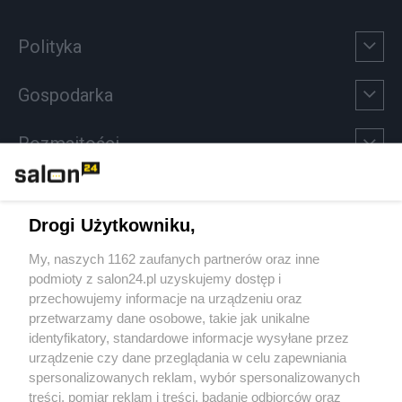
Polityka
Gospodarka
Rozmaitości
Technologie
Drogi Użytkowniku,
Sport
My, naszych 1162 zaufanych partnerów oraz inne
podmioty z salon24.pl uzyskujemy dostęp i
Społeczeństwo
przechowujemy informacje na urządzeniu oraz
przetwarzamy dane osobowe, takie jak unikalne
Kultura
identyfikatory, standardowe informacje wysyłane przez
urządzenie czy dane przeglądania w celu zapewniania
spersonalizowanych reklam, wybór spersonalizowanych
treści, pomiar reklam i treści, badanie odbiorców oraz