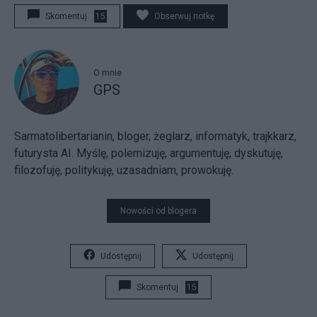
Skomentuj
15
Obserwuj notkę
O mnie
GPS
Sarmatolibertarianin, bloger, żeglarz, informatyk, trajkkarz,
futurysta AI. Myślę, polemizuję, argumentuję, dyskutuję,
filozofuję, politykuję, uzasadniam, prowokuję.
Nowości od blogera
Udostępnij
Udostępnij
Skomentuj
15