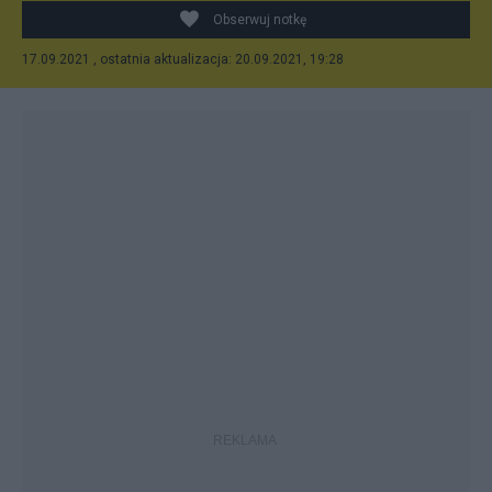
Obserwuj notkę
17.09.2021 , ostatnia aktualizacja: 20.09.2021, 19:28