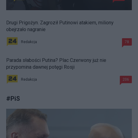
Drugi Prigożyn. Zagroził Putinowi atakiem, miliony
obejrzało nagranie
Redakcja
78
Parada słabości Putina? Plac Czerwony już nie
przypomina dawnej potęgi Rosji
Redakcja
206
#
PiS