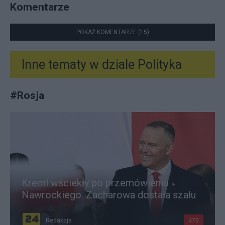
Komentarze
POKAŻ KOMENTARZE (15)
Inne tematy w dziale
Polityka
#
Rosja
Kreml wściekły po przemówieniu
Nawrockiego. Zacharowa dostała szału
Redakcja
470