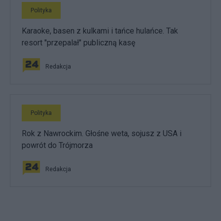
Polityka
Karaoke, basen z kulkami i tańce hulańce. Tak
resort "przepalał" publiczną kasę
Redakcja
Polityka
Rok z Nawrockim. Głośne weta, sojusz z USA i
powrót do Trójmorza
Redakcja