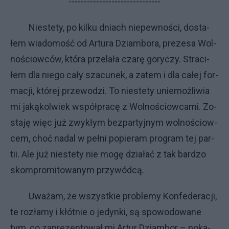
------------------------------
Nie­ste­ty, po kil­ku dnia­ch nie­pew­no­ści, do­sta­
łem wia­do­mo­ść od Ar­tu­ra Dziam­bo­ra, pre­ze­sa Wol­
no­ściow­ców, któ­ra prze­la­ła cza­rę go­ry­czy. Stra­ci­
łem dla nie­go ca­ły sza­cu­nek, a za­tem i dla ca­łej for­
ma­cji, któ­rej prze­wo­dzi. To nie­ste­ty unie­moż­li­wia
mi ja­ką­kol­wiek współ­pra­cę z Wol­no­ściow­ca­mi. Zo­
sta­ję więc już zwy­kłym bez­par­tyj­nym wol­no­ściow­
cem, choć na­dal w peł­ni po­pie­ram pro­gram tej par­
tii. Ale już nie­ste­ty nie mo­gę dzia­łać z tak bar­dzo
skom­pro­mi­to­wa­nym przy­wód­cą.
Uwa­żam, że wszyst­kie pro­ble­my Kon­fe­de­ra­cji,
te roz­ła­my i kłót­nie o je­dyn­ki, są spo­wo­do­wa­ne
tym, co za­pre­zen­to­wał mi Ar­tur Dziam­bor – po­ka­