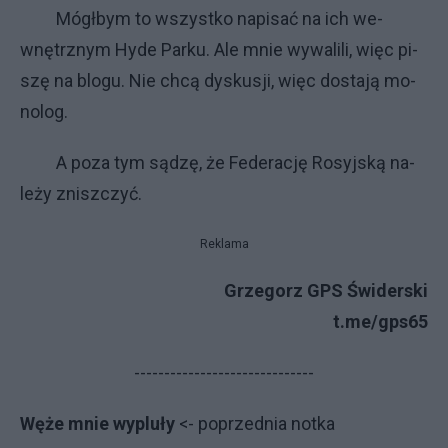
Mógł­bym to wszyst­ko na­pi­sać na ich we­
wnętrz­nym Hy­de Par­ku. Ale mnie wy­wa­li­li, więc pi­
szę na blo­gu. Nie chcą dys­ku­sji, więc do­sta­ją mo­
no­log.
A po­za tym są­dzę, że Fe­de­ra­cję Ro­syj­ską na­
le­ży znisz­czyć.
Reklama
Grzegorz GPS Świderski
t.me/gps65
------------------------------
Węże mnie wypluły
<- poprzednia notka