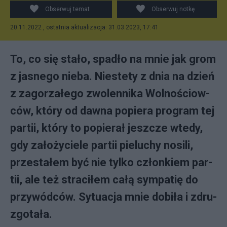
Obserwuj temat
Obserwuj notkę
20.11.2022 , ostatnia aktualizacja: 31.03.2023, 17:41
To, co się sta­ło, spa­dło na mnie jak grom
z ja­sne­go nie­ba. Nie­ste­ty z dnia na dzień
z za­go­rza­łe­go zwo­len­ni­ka Wol­no­ściow­
ców, któ­ry od daw­na po­pie­ra pro­gram tej
par­tii, który to popierał jeszcze wtedy,
gdy założyciele partii pieluchy nosili,
prze­sta­łem być nie tyl­ko człon­kiem par­
tii, ale też stra­ci­łem ca­łą sym­pa­tię do
przy­wód­ców. Sy­tu­acja mnie do­bi­ła i zdru­
zgo­ta­ła.