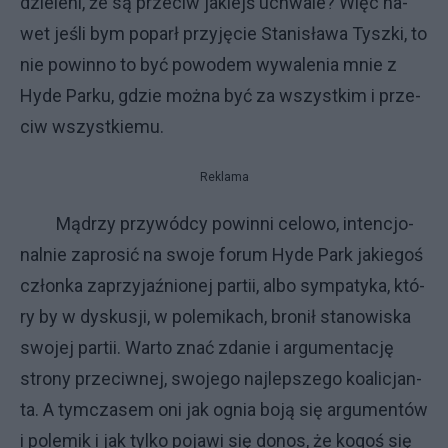
dzie­le­ni, że są prze­ciw ja­kiejś uchwa­le? Więc na­
wet je­śli bym po­parł przy­ję­cie Sta­ni­sła­wa Tysz­ki, to
nie po­win­no to być po­wo­dem wy­wa­le­nia mnie z
Hy­de Par­ku, gdzie moż­na być za wszyst­kim i prze­
ciw wszyst­kie­mu.
Reklama
Mą­drzy przy­wód­cy po­win­ni ce­lo­wo, in­ten­cjo­
nal­nie za­pro­sić na swo­je fo­rum Hy­de Park ja­kie­goś
człon­ka za­przy­jaź­nio­nej par­tii, al­bo sym­pa­ty­ka, któ­
ry by w dys­ku­sji, w po­le­mi­ka­ch, bro­nił sta­no­wi­ska
swo­jej par­tii. War­to znać zda­nie i ar­gu­men­ta­cję
stro­ny prze­ciw­nej, swo­je­go naj­lep­sze­go ko­ali­cjan­
ta. A tym­cza­sem oni jak ognia bo­ją się ar­gu­men­tów
i po­le­mik i jak tyl­ko po­ja­wi się do­nos, że ko­goś się