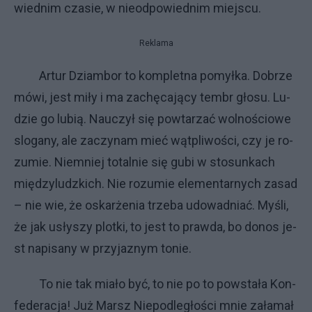
wied­nim cza­sie, w nie­od­po­wied­nim miej­scu.
Reklama
Ar­tur Dziam­bor to kom­plet­na po­mył­ka. Do­brze
mó­wi, je­st mi­ły i ma za­chę­ca­ją­cy tem­br gło­su. Lu­
dzie go lu­bią. Na­uczył się po­wta­rzać wol­no­ścio­we
slo­ga­ny, ale za­czy­nam mieć wąt­pli­wo­ści, czy je ro­
zu­mie. Nie­mniej to­tal­nie się gu­bi w sto­sun­ka­ch
mię­dzy­ludz­ki­ch. Nie ro­zu­mie ele­men­tar­ny­ch za­sad
– nie wie, że oskar­że­nia trze­ba udo­wad­niać. My­śli,
że jak usły­szy plot­ki, to je­st to praw­da, bo do­nos je­
st na­pi­sa­ny w przy­ja­znym to­nie.
To nie tak mia­ło być, to nie po to po­wsta­ła Kon­
fe­de­ra­cja! Już Mar­sz Nie­pod­le­gło­ści mnie za­ła­mał