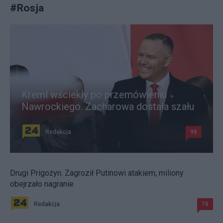
#
Rosja
Kreml wściekły po przemówieniu
Nawrockiego. Zacharowa dostała szału
Redakcja
98
Drugi Prigożyn. Zagroził Putinowi atakiem, miliony
obejrzało nagranie
Redakcja
78