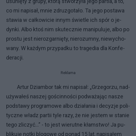
usu­nię­ty z gru­py, któ­rą stwo­rzy­ła je­go par­tia, a to,
co mi na­pi­sał, mnie zdru­zgo­ta­ło. Ta je­go po­sta­wa
sta­wia w cał­ko­wi­cie in­nym świe­tle ich spór o je­
dyn­ki. Al­bo ktoś nim sku­tecz­nie ma­ni­pu­lu­je, al­bo po
pro­stu je­st nie­roz­gar­nię­ty, nie­ro­zum­ny, nie­wy­cho­
wa­ny. W każ­dym przy­pad­ku to tra­ge­dia dla Kon­fe­
de­ra­cji.
Reklama
Ar­tur Dziam­bor tak mi na­pi­sał: „Grze­go­rzu, nad­
uży­wa­łeś na­szej go­ścin­no­ści pod­wa­ża­jąc na­sze
pod­sta­wy pro­gra­mo­we al­bo dzia­ła­nia i de­cy­zje po­li­
tycz­ne wła­dz par­tii ty­le ra­zy, że nie je­stem w sta­nie
te­go zli­czyć…” - to je­st wie­rut­ne kłam­stwo! Ja pu­
bli­ku­ję not­ki blo­go­we od po­nad 15 lat, na­pi­sa­łem