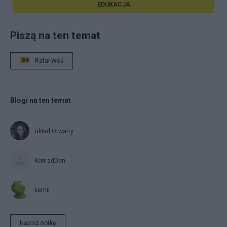
EDUKACJA
Piszą na ten temat
Rafał Woś
Blogi na ten temat
Układ Otwarty
KonradDan
kemir
Napisz notkę