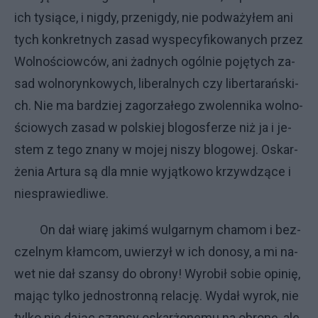
ich ty­sią­ce, i ni­gdy, prze­nig­dy, nie pod­wa­ży­łem ani
ty­ch kon­kret­ny­ch za­sad wy­spe­cy­fi­ko­wa­ny­ch przez
Wol­no­ściow­ców, ani żad­ny­ch ogól­nie po­ję­ty­ch za­
sad wol­no­ryn­ko­wy­ch, li­be­ral­ny­ch czy li­ber­ta­rań­ski­
ch. Nie ma bar­dziej za­go­rza­łe­go zwo­len­ni­ka wol­no­
ścio­wy­ch za­sad w pol­skiej blo­gos­fe­rze niż ja i je­
stem z te­go zna­ny w mo­jej ni­szy blo­go­wej. Oskar­
że­nia Ar­tu­ra są dla mnie wy­jąt­ko­wo krzyw­dzą­ce i
nie­spra­wie­dli­we.
On dał wia­rę ja­kimś wul­gar­nym cha­mom i bez­
czel­nym kłam­com, uwie­rzył w ich do­no­sy, a mi na­
wet nie dał szan­sy do obro­ny! Wy­ro­bił so­bie opi­nię,
ma­jąc tyl­ko jed­no­stron­ną re­la­cję. Wy­dał wy­rok, nie
tyl­ko nie da­jąc szan­sy oskar­żo­ne­mu na obro­nę, ale