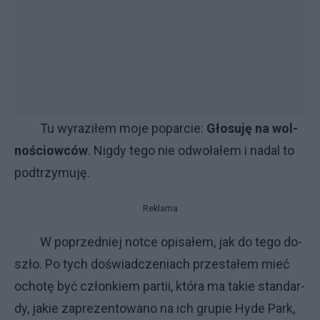
Tu wy­ra­zi­łem mo­je poparcie:
Gło­su­ję na wol­
nościow­ców
. Ni­gdy te­go nie od­wo­ła­łem i na­dal to
pod­trzy­mu­ję.
Reklama
W po­przed­niej not­ce opi­sa­łem, jak do te­go do­
szło. Po ty­ch do­świad­cze­nia­ch prze­sta­łem mieć
ocho­tę być człon­kiem par­tii, któ­ra ma ta­kie stan­dar­
dy, ja­kie za­pre­zen­to­wa­no na ich gru­pie Hy­de Park,