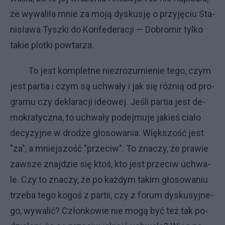
że wy­wa­li­ła mnie za mo­ją dys­ku­sję o przy­ję­ciu Sta­
ni­sła­wa Tysz­ki do Kon­fe­de­ra­cji — Do­bro­mir tyl­ko
ta­kie plot­ki po­wta­rza.
To je­st kom­plet­ne nie­zro­zu­mie­nie te­go, czym
je­st par­tia i czym są uchwa­ły i jak się róż­nią od pro­
gra­mu czy de­kla­ra­cji ide­owej. Je­śli par­tia je­st de­
mo­kra­tycz­na, to uchwa­ły po­dej­mu­je ja­kieś cia­ło
de­cy­zyj­ne w dro­dze gło­so­wa­nia. Więk­szo­ść je­st
"za", a mniej­szo­ść "prze­ciw". To zna­czy, że pra­wie
za­wsze znaj­dzie się ktoś, kto je­st prze­ciw uchwa­
le. Czy to zna­czy, że po każ­dym ta­kim gło­so­wa­niu
trze­ba te­go ko­goś z par­tii, czy z fo­rum dys­ku­syj­ne­
go, wy­wa­lić? Człon­ko­wie nie mo­gą być też tak po­