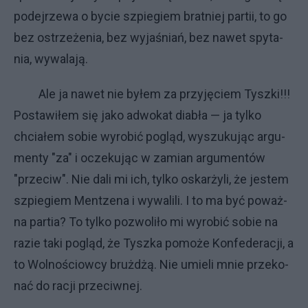
po­dej­rze­wa o by­cie szpie­giem brat­niej par­tii, to go
bez ostrze­że­nia, bez wy­ja­śniań, bez na­wet spy­ta­
nia, wy­wa­la­ją.
Ale ja na­wet nie by­łem za przy­ję­ciem Tysz­ki!!!
Po­sta­wi­łem się ja­ko ad­wo­kat dia­bła — ja tyl­ko
chcia­łem so­bie wy­ro­bić po­gląd, wy­szu­ku­jąc ar­gu­
men­ty "za" i ocze­ku­jąc w za­mian ar­gu­men­tów
"prze­ciw". Nie da­li mi ich, tyl­ko oskar­ży­li, że je­stem
szpie­giem Ment­ze­na i wy­wa­li­li. I to ma być po­waż­
na par­tia? To tyl­ko po­zwo­li­ło mi wy­ro­bić so­bie na
ra­zie ta­ki po­gląd, że Tysz­ka po­mo­że Kon­fe­de­ra­cji, a
to Wol­no­ściow­cy bruż­dżą. Nie umie­li mnie prze­ko­
nać do ra­cji prze­ciw­nej.