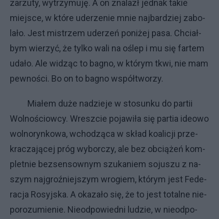
za­rzu­ty, wy­trzy­mu­ję. A on zna­la­zł jed­nak ta­kie
miej­sce, w któ­re ude­rze­nie mnie naj­bar­dziej za­bo­
la­ło. Je­st mi­strzem ude­rzeń po­ni­żej pa­sa. Chciał­
bym wie­rzyć, że tyl­ko wa­li na oślep i mu się far­tem
uda­ło. Ale wi­dząc to ba­gno, w któ­rym tkwi, nie mam
pew­no­ści. Bo on to ba­gno współ­two­rzy.
Mia­łem du­że na­dzie­je w sto­sun­ku do par­tii
Wol­no­ściow­cy. Wresz­cie po­ja­wi­ła się par­tia ide­owo
wol­no­ryn­ko­wa, wcho­dzą­ca w skład ko­ali­cji prze­
kra­cza­ją­cej próg wy­bor­czy, ale bez ob­cią­żeń kom­
plet­nie bez­sen­sow­nym szu­ka­niem so­ju­szu z na­
szym naj­groź­niej­szym wro­giem, któ­rym je­st Fe­de­
ra­cja Ro­syj­ska. A oka­za­ło się, że to je­st to­tal­ne nie­
po­ro­zu­mie­nie. Nie­od­po­wied­ni lu­dzie, w nie­od­po­