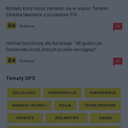
Rozłam, który może zamienić się w sojusz. Terlecki
zdradza tajemnice z posiedzeń PiS
Redakcja
89
Hofman bezlitosny dla Kurskiego. "48 godzin po
Smoleńsku liczył, których posłów wyciągnąć"
Redakcja
85
Tematy GPS
SOCJOLOGIA
KONFEDERACJA
KORONAWIRUS
BADANIA I ROZWÓJ
ROSJA
TEORIE SPISKOWE
OSOBISTE
ŻEGLARSTWO
NAUKA