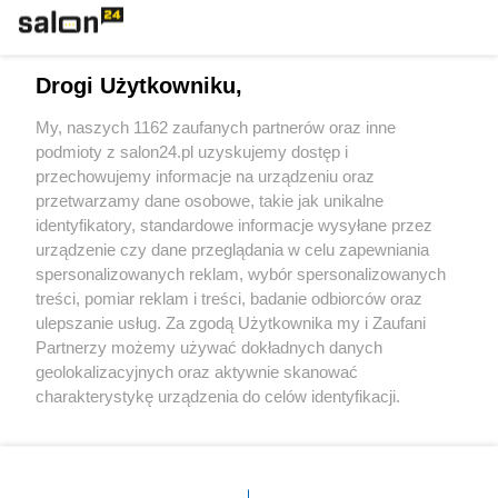
Technologie
Drogi Użytkowniku,
Sport
My, naszych 1162 zaufanych partnerów oraz inne
podmioty z salon24.pl uzyskujemy dostęp i
Społeczeństwo
przechowujemy informacje na urządzeniu oraz
przetwarzamy dane osobowe, takie jak unikalne
Kultura
identyfikatory, standardowe informacje wysyłane przez
urządzenie czy dane przeglądania w celu zapewniania
spersonalizowanych reklam, wybór spersonalizowanych
treści, pomiar reklam i treści, badanie odbiorców oraz
ulepszanie usług. Za zgodą Użytkownika my i Zaufani
X
Facebook
Instagram
Youtube
Partnerzy możemy używać dokładnych danych
geolokalizacyjnych oraz aktywnie skanować
charakterystykę urządzenia do celów identyfikacji.
Web Content Media sp. z o. o. © 2022
Ponieważ cenimy Twoją prywatność, prosimy o zgodę na
korzystanie z tych technologii poprzez kliknięcie
„Akceptuję”. Zgoda jest dobrowolna i zawsze możesz ją
Pomoc
O nas
Praca
Reklama
Kontakt
zmienić/wycofać klikając przycisk ustawień prywatności