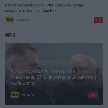
Parada słabości Putina? Plac Czerwony już nie
przypomina dawnej potęgi Rosji
Redakcja
206
#
PiS
PiS odkrywa karty. Demografia,
mieszkania, ETS, deportacje Ukraińców i
rozliczenia
Redakcja
197