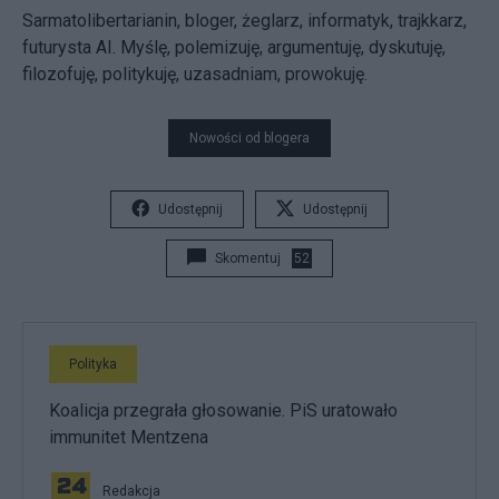
Sarmatolibertarianin, bloger, żeglarz, informatyk, trajkkarz,
futurysta AI. Myślę, polemizuję, argumentuję, dyskutuję,
filozofuję, politykuję, uzasadniam, prowokuję.
Nowości od blogera
Udostępnij
Udostępnij
Skomentuj
52
Polityka
Koalicja przegrała głosowanie. PiS uratowało
immunitet Mentzena
Redakcja