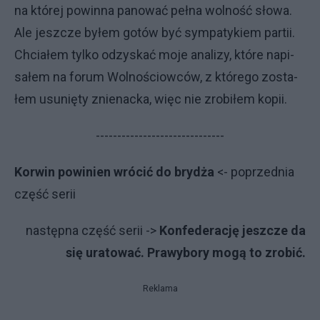
na któ­rej po­win­na pa­no­wać peł­na wol­no­ść sło­wa.
Ale jesz­cze by­łem go­tów być sym­pa­ty­kiem par­tii.
Chcia­łem tyl­ko od­zy­skać mo­je ana­li­zy, któ­re na­pi­
sa­łem na fo­rum Wol­no­ściow­ców, z któ­re­go zo­sta­
łem usu­nię­ty znie­nac­ka, więc nie zro­bi­łem ko­pii.
------------------------------
Korwin powinien wrócić do brydża
<- po­przed­nia
część serii
na­stęp­na część serii ->
Konfederację jeszcze da
się uratować. Prawybory mogą to zrobić.
Reklama