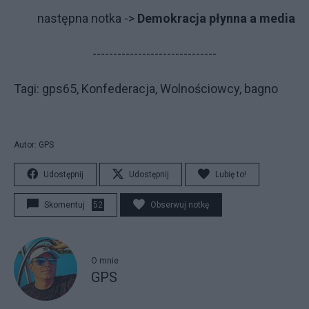
następna notka ->
Demokracja płynna a media
------------------------------
Tagi: gps65, Konfederacja, Wolnościowcy, bagno
Autor: GPS
Udostępnij
Udostępnij
Lubię to!
Skomentuj
52
Obserwuj notkę
O mnie
GPS