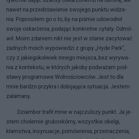
na­wet na przed­sta­wie­nie swo­je­go punk­tu wi­dze­
nia. Po­pro­si­łem go o to, by na pi­śmie udo­wod­nił
swo­je oskar­że­nia, po­da­jąc kon­kret­ne cy­ta­ty. Od­mó­
wił. Mo­im zda­niem nikt nie je­st w sta­nie za­cy­to­wać
żad­ny­ch mo­ich wy­po­wie­dzi z gru­py „Hy­de Park”,
czy z ja­kie­go­kol­wiek in­ne­go miej­sca, bez wy­ry­wa­
nia z kon­tek­stu, w któ­ry­ch ja­ko­by pod­wa­żam pod­
sta­wy pro­gra­mo­we Wol­no­ściow­ców. Je­st to dla
mnie bar­dzo przy­kra i do­bi­ja­ją­ca sy­tu­acja. Je­stem
za­ła­ma­ny.
Dziam­bor tra­fił mnie w naj­czul­szy punkt. Ja je­
stem cho­ler­nie gru­bo­skór­ny, wszyst­kie obe­lgi,
kłam­stwa, in­sy­nu­acje, po­mó­wie­nia, prze­ina­cze­nia,