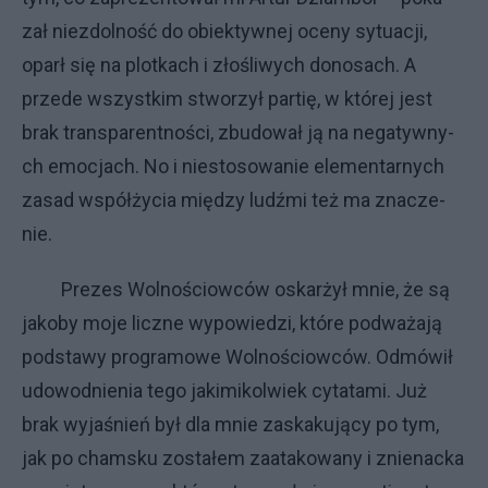
zał nie­zdol­no­ść do obiek­tyw­nej oce­ny sy­tu­acji,
oparł się na plot­ka­ch i zło­śli­wy­ch do­no­sa­ch. A
przede wszyst­kim stwo­rzył par­tię, w któ­rej jest
brak trans­pa­rent­no­ści, zbu­do­wał ją na ne­ga­tyw­ny­
ch emo­cja­ch. No i nie­sto­so­wa­nie ele­men­tar­ny­ch
za­sad współ­ży­cia mię­dzy ludź­mi też ma zna­cze­
nie.
Pre­zes Wol­no­ściow­ców oskar­żył mnie, że są
ja­ko­by mo­je licz­ne wy­po­wie­dzi, któ­re pod­wa­ża­ją
pod­sta­wy pro­gra­mo­we Wol­no­ściow­ców. Od­mó­wił
udo­wod­nie­nia te­go ja­ki­mi­kol­wiek cy­ta­ta­mi. Już
brak wy­ja­śnień był dla mnie za­ska­ku­ją­cy po tym,
jak po cham­sku zo­sta­łem za­ata­ko­wa­ny i znie­nac­ka