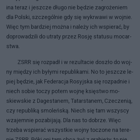
ina te­raz i jesz­cze dłu­go nie bę­dzie za­gro­że­niem
dla Pol­ski, szcze­gól­nie gdy się wy­krwa­wi w woj­nie.
Więc tym bar­dziej moż­na i na­le­ży ich wspie­rać, by
do­pro­wa­dzi­li do utra­ty przez Ro­sję sta­tu­su mo­car­
stwa.
ZSRR się roz­pa­dł i w re­zul­ta­cie do­szło do woj­
ny mię­dzy ich by­ły­mi re­pu­bli­ka­mi. No to jesz­cze le­
piej bę­dzie, jak Fe­de­ra­cja Ro­syj­ska się roz­pad­nie i
nie­ch so­bie to­czy po­tem woj­nę księ­stwo mo­
skiew­skie z Da­ge­sta­nem, Tatarstanem, Cze­cze­nią,
czy re­pu­bli­ką smo­leń­ską. Nie­ch się tam wszy­scy
wza­jem­nie po­za­bi­ja­ją. Dla nas to do­brze. Więc
trze­ba wspie­rać wszyst­kie woj­ny to­czo­ne na te­re­
nie ZSRR. Pó­ki oni tam chcą żyć z gra­bie­ży, to nie