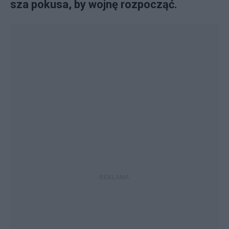
sza po­ku­sa, by woj­nę roz­po­cząć.