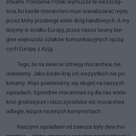
stwa­mi. Po­ło­że­nie Pol­ski wy­mu­sza te nie­szczę­
ścia, bo każ­de mo­car­stwo mu­si wa­sa­li­zo­wać re­jon,
przez któ­ry prze­bie­ga wie­le dróg han­dlo­wy­ch. A my
le­ży­my w środ­ku Eu­ro­py, przez na­sze te­re­ny bie­
gnie więk­szo­ść szla­ków ko­mu­ni­ka­cyj­ny­ch łą­czą­
cy­ch Eu­ro­pę z Azją.
Te­go, że na świe­cie ist­nie­ją mo­car­stwa, nie
unik­nie­my. Ja­ko śred­ni kraj ich wszyst­ki­ch nie po­
ko­na­my. Więc po­win­ni­śmy się sku­pić na na­szy­ch
są­sia­da­ch. Są­sied­nie mo­car­stwa są dla nas wie­lo­
kroć groź­niej­sze i nisz­czy­ciel­skie niż mo­car­stwa
od­le­głe, le­żą­ce na in­ny­ch kon­ty­nen­ta­ch.
Na­szy­mi są­sia­da­mi od za­wsze by­ły dwa mo­