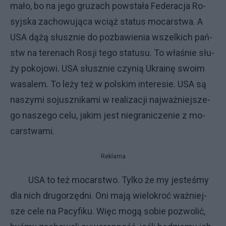
ma­ło, bo na je­go gru­za­ch po­wsta­ła Fe­de­ra­cja Ro­
syj­ska za­cho­wu­ją­ca wciąż sta­tus mo­car­stwa. A
USA dą­żą słusz­nie do po­zba­wie­nia wszel­ki­ch pań­
stw na te­re­na­ch Ro­sji te­go sta­tu­su. To wła­śnie słu­
ży po­ko­jo­wi. USA słusz­nie czy­nią Ukra­inę swo­im
wa­sa­lem. To le­ży też w pol­skim in­te­re­sie. USA są
na­szy­mi so­jusz­ni­ka­mi w re­ali­za­cji naj­waż­niej­sze­
go na­sze­go ce­lu, ja­kim je­st nie­gra­ni­cze­nie z mo­
car­stwa­mi.
Reklama
USA to też mo­car­stwo. Tyl­ko że my je­ste­śmy
dla ni­ch dru­go­rzęd­ni. Oni ma­ją wie­lo­kroć waż­niej­
sze ce­le na Pa­cy­fi­ku. Więc mo­gą so­bie po­zwo­lić,