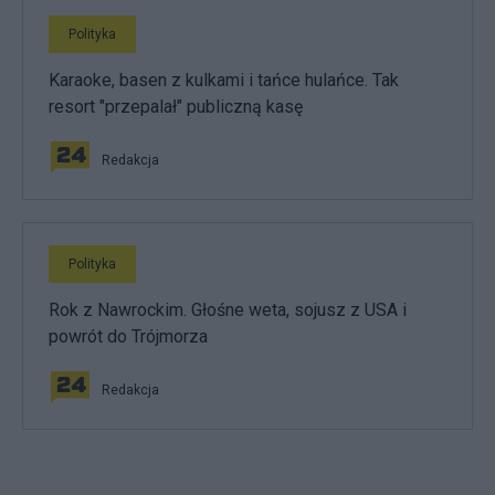
Polityka
Karaoke, basen z kulkami i tańce hulańce. Tak
resort "przepalał" publiczną kasę
Redakcja
Polityka
Rok z Nawrockim. Głośne weta, sojusz z USA i
powrót do Trójmorza
Redakcja