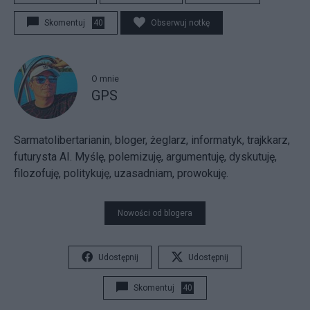
Skomentuj
40
Obserwuj notkę
O mnie
GPS
Sarmatolibertarianin, bloger, żeglarz, informatyk, trajkkarz,
futurysta AI. Myślę, polemizuję, argumentuję, dyskutuję,
filozofuję, politykuję, uzasadniam, prowokuję.
Nowości od blogera
Udostępnij
Udostępnij
Skomentuj
40