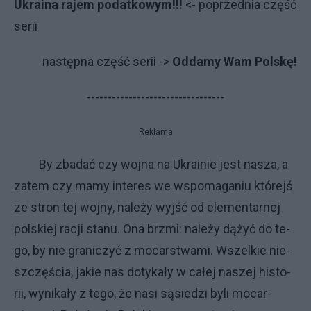
Ukraina rajem podatkowym!!!
<- poprzednia część
serii
następna część serii ->
Oddamy Wam Polskę!
---------------------------------
Reklama
By zba­dać czy woj­na na Ukra­inie je­st na­sza, a
za­tem czy ma­my in­te­res we wspo­ma­ga­niu któ­rejś
ze stron tej woj­ny, na­le­ży wyj­ść od ele­men­tar­nej
pol­skiej ra­cji sta­nu. Ona brz­mi: na­le­ży dą­żyć do te­
go, by nie gra­ni­czyć z mo­car­stwa­mi. Wszel­kie nie­
szczę­ścia, ja­kie nas do­ty­ka­ły w ca­łej na­szej hi­sto­
rii, wy­ni­ka­ły z te­go, że na­si są­sie­dzi by­li mo­car­