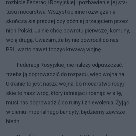
roz­bi­cie Fe­de­ra­cji Ro­syj­skiej i po­zba­wie­nie jej sta­
tu­su mo­car­stwa. Wszyst­kie in­ne roz­wią­za­nia
skoń­czą się prę­dzej czy póź­niej prze­ję­ciem przez
ni­ch Pol­ski. Ja nie chcę po­wro­tu pierw­szej ko­mu­ny,
wo­lę dru­gą. Uwa­żam, że by nie po­wró­cił do nas
PRL, war­to na­wet to­czyć krwa­wą woj­nę.
Fe­de­ra­cji Ro­syj­skiej nie na­le­ży od­pusz­czać,
trze­ba ją do­pro­wa­dzić do roz­pa­du, więc woj­na na
Ukra­inie to je­st na­sza woj­na, bo mo­car­stwo ro­syj­
skie to na­sz wróg, któ­ry ist­nie­jąc i ro­snąc w si­łę,
mu­si nas do­pro­wa­dzić do ru­iny i znie­wo­le­nia. Ży­jąc
w cie­niu im­pe­rial­ne­go ban­dy­ty, bę­dzie­my za­wsze
bied­ni.