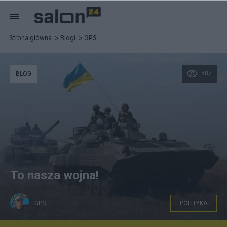
Strona główna
Blogi
GPS
587
BLOG
To nasza wojna!
GPS
POLITYKA