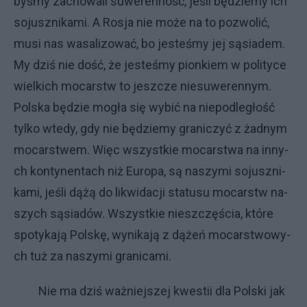
by­śmy za­cho­wa­li su­we­ren­no­ść, je­śli bę­dzie­my ich
so­jusz­ni­ka­mi. A Ro­sja nie mo­że na to po­zwo­lić,
mu­si nas wa­sa­li­zo­wać, bo je­ste­śmy jej są­sia­dem.
My dziś nie do­ść, że je­ste­śmy pion­kiem w po­li­ty­ce
wiel­ki­ch mo­car­stw to jesz­cze nie­su­we­ren­nym.
Pol­ska bę­dzie mo­gła się wy­bić na nie­pod­le­gło­ść
tyl­ko wte­dy, gdy nie bę­dzie­my gra­ni­czyć z żad­nym
mo­car­stwem. Więc wszyst­kie mo­car­stwa na in­ny­
ch kon­ty­nen­ta­ch niż Eu­ro­pa, są na­szy­mi so­jusz­ni­
ka­mi, je­śli dą­żą do li­kwi­da­cji sta­tu­su mo­car­stw na­
szy­ch są­sia­dów. Wszyst­kie nie­szczę­ścia, któ­re
spo­ty­ka­ją Pol­skę, wy­ni­ka­ją z dą­żeń mo­car­stwo­wy­
ch tuż za na­szy­mi gra­ni­ca­mi.
Nie ma dziś waż­niej­szej kwe­stii dla Pol­ski jak