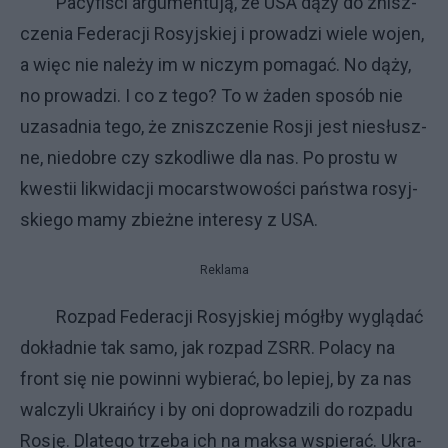
Pa­cy­fi­ści ar­gu­men­tu­ją, że USA dą­ży do znisz­
cze­nia Fe­de­ra­cji Ro­syj­skiej i pro­wa­dzi wie­le wo­jen,
a więc nie na­le­ży im w ni­czym po­ma­gać. No dą­ży,
no pro­wa­dzi. I co z te­go? To w ża­den spo­sób nie
uza­sad­nia te­go, że znisz­cze­nie Ro­sji je­st nie­słusz­
ne, nie­do­bre czy szko­dli­we dla nas. Po pro­stu w
kwe­stii li­kwi­da­cji mo­car­stwo­wo­ści pań­stwa ro­syj­
skie­go ma­my zbież­ne in­te­re­sy z USA.
Reklama
Roz­pad Fe­de­ra­cji Ro­syj­skiej mógł­by wy­glą­dać
do­kład­nie tak sa­mo, jak roz­pad ZSRR. Po­la­cy na
front się nie po­win­ni wy­bie­rać, bo le­piej, by za nas
wal­czy­li Ukra­iń­cy i by oni do­pro­wa­dzi­li do roz­pa­du
Ro­sję. Dla­te­go trze­ba ich na mak­sa wspie­rać. Ukra­