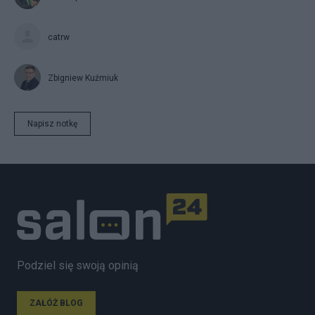
catrw
Zbigniew Kuźmiuk
Napisz notkę
Podziel się swoją opinią
ZAŁÓŻ BLOG