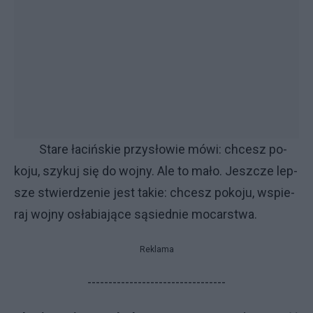
Sta­re ła­ciń­skie przy­sło­wie mó­wi: chce­sz po­
ko­ju, szy­kuj się do woj­ny. Ale to ma­ło. Jesz­cze lep­
sze stwier­dze­nie je­st ta­kie: chce­sz po­ko­ju, wspie­
raj woj­ny osła­bia­ją­ce są­sied­nie mo­car­stwa.
Reklama
---------------------------------