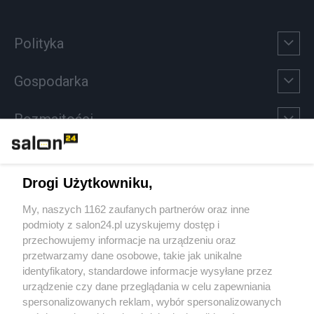
Polityka
Gospodarka
Rozmaitości
Technologie
Drogi Użytkowniku,
Sport
My, naszych 1162 zaufanych partnerów oraz inne
podmioty z salon24.pl uzyskujemy dostęp i
Społeczeństwo
przechowujemy informacje na urządzeniu oraz
przetwarzamy dane osobowe, takie jak unikalne
Kultura
identyfikatory, standardowe informacje wysyłane przez
urządzenie czy dane przeglądania w celu zapewniania
spersonalizowanych reklam, wybór spersonalizowanych