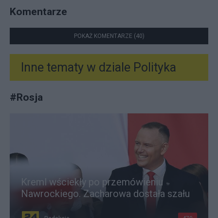
Komentarze
POKAŻ KOMENTARZE (40)
Inne tematy w dziale
Polityka
#
Rosja
Kreml wściekły po przemówieniu
Nawrockiego. Zacharowa dostała szału