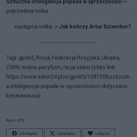
Sztuczna inteligencja popada w sprzeczności
<-
po­przed­nia not­ka
na­stęp­na not­ka ->
Jak kończy Artur Dziambor?
------------------------------
Ta­gi: gps65, Rosja, Federacja Rosyjska, Ukraina,
ZSRR, wojna, pacyfizm, racja stanu (stary link:
https://www.salon24.pl/u/gps65/1281559,sztuczn
a-inteligencja-popada-w-sprzecznosci-dotyczace-
koronawirusa)
Autor: GPS
Udostępnij
Udostępnij
Lubię to!