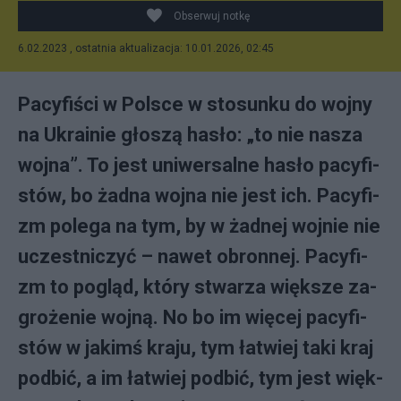
Obserwuj notkę
6.02.2023 , ostatnia aktualizacja: 10.01.2026, 02:45
Pa­cy­fi­ści w Pol­sce w sto­sun­ku do woj­ny
na Ukra­inie gło­szą ha­sło: „to nie na­sza
woj­na”. To je­st uni­wer­sal­ne ha­sło pa­cy­fi­
stów, bo żad­na woj­na nie je­st ich. Pa­cy­fi­
zm po­le­ga na tym, by w żad­nej woj­nie nie
uczest­ni­czyć – na­wet obron­nej. Pa­cy­fi­
zm to po­gląd, któ­ry stwa­rza więk­sze za­
gro­że­nie woj­ną. No bo im wię­cej pa­cy­fi­
stów w ja­kimś kra­ju, tym ła­twiej ta­ki kraj
pod­bić, a im ła­twiej pod­bić, tym je­st więk­