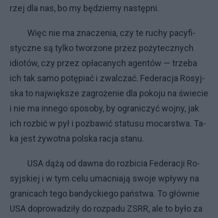
rzej dla nas, bo my bę­dzie­my na­stęp­ni.
Więc nie ma zna­cze­nia, czy te ru­chy pa­cy­fi­
stycz­ne są tyl­ko two­rzo­ne przez po­ży­tecz­ny­ch
idio­tów, czy przez opła­ca­ny­ch agen­tów — trze­ba
ich tak sa­mo po­tę­piać i zwal­czać. Fe­de­ra­cja Ro­syj­
ska to naj­więk­sze za­gro­że­nie dla po­ko­ju na świe­cie
i nie ma in­ne­go spo­so­by, by ogra­ni­czyć woj­ny, jak
ich roz­bić w pył i po­zba­wić sta­tu­su mo­car­stwa. Ta­
ka je­st ży­wot­na pol­ska ra­cja sta­nu.
USA dą­żą od daw­na do roz­bi­cia Fe­de­ra­cji Ro­
syj­skiej i w tym ce­lu umac­nia­ją swo­je wpły­wy na
gra­ni­ca­ch te­go ban­dyc­kie­go pań­stwa. To głów­nie
USA do­pro­wa­dzi­ły do roz­pa­du ZSRR, ale to by­ło za