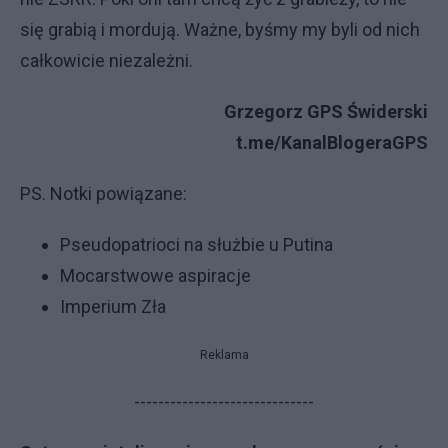
się gra­bią i mor­du­ją. Waż­ne, by­śmy my by­li od ni­ch
cał­ko­wi­cie nie­za­leż­ni.
Grzegorz GPS Świderski
t.me/KanalBlogeraGPS
PS. Notki powiązane:
Pseudopatrioci na służbie u Putina
Mocarstwowe aspiracje
Imperium Zła
Reklama
------------------------------