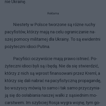
nie Ukra­inę.
Reklama
Nie­ste­ty w Pol­sce two­rzo­ne są róż­ne ru­chy
pa­cy­fi­stów, któ­rzy ma­ją na ce­lu ogra­ni­cza­nie na­
szej po­mo­cy mi­li­tar­nej dla Ukra­iny. To są ewi­dent­ni
po­ży­tecz­ni idio­ci Pu­ti­na.
Pa­cy­fi­ści oczy­wi­ście ma­ją pra­wo ist­nieć. Po­
ży­tecz­ni idio­ci by­li są i bę­dą. Nie da się stwier­dzić,
któ­rzy z ni­ch są wpro­st fi­nan­so­wa­ni przez Kreml, a
któ­rzy się da­li na­brać na pa­cy­fi­stycz­ną pro­pa­gan­dę,
bo wszy­scy mó­wią to sa­mo i tak sa­mo przy­czy­nia­
ją się do osła­bia­nia na­szej wal­ki z są­sied­nim mo­
car­stwem. Im szyb­ciej Ro­sja wy­gra woj­nę, tym go­