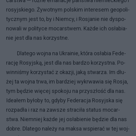
car­stwa — róż­ne ema­na­cje pań­stwa nie­miec­kie­go i
ro­syj­skie­go. Ży­wot­nym pol­skim in­te­re­sem geo­po­li­
tycz­nym je­st to, by i Niem­cy, i Ro­sja­nie nie dys­po­
no­wa­li w po­li­ty­ce mo­car­stwem. Każ­de ich osła­bia­
nie je­st dla nas ko­rzyst­ne.
Dla­te­go woj­na na Ukra­inie, któ­ra osła­bia Fe­de­
ra­cję Ro­syj­ską, je­st dla nas bar­dzo ko­rzyst­na. Po­
win­ni­śmy ko­rzy­stać z oka­zji, ja­ką stwa­rza. Im dłu­
żej ta woj­na trwa, im bar­dziej wy­krwa­wia się Ro­sja,
tym bę­dzie wię­cej spo­ko­ju na przy­szło­ść dla nas.
Ide­ałem by­ło­by to, gdy­by Fe­de­ra­cja Ro­syj­ska się
roz­pa­dła i raz na za­wsze stra­ci­ła sta­tus mo­car­
stwa. Nie­mniej każ­de jej osła­bie­nie bę­dzie dla nas
do­bre. Dla­te­go na­le­ży na mak­sa wspie­rać w tej woj­