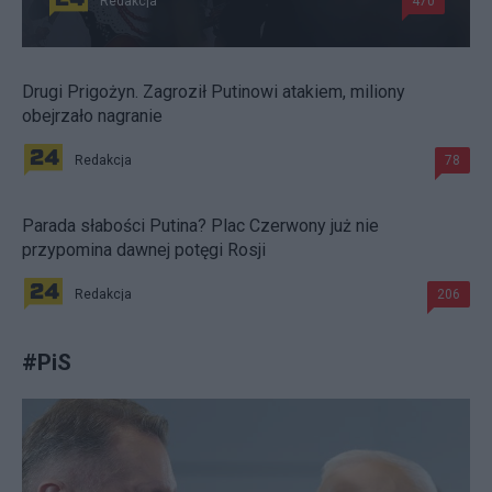
Redakcja
470
Drugi Prigożyn. Zagroził Putinowi atakiem, miliony
obejrzało nagranie
Redakcja
78
Parada słabości Putina? Plac Czerwony już nie
przypomina dawnej potęgi Rosji
Redakcja
206
#
PiS