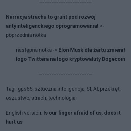
------------------------------
Narracja strachu to grunt pod rozwój
antyinteligenckiego oprogramowania!
<-
poprzednia notka
na­stęp­na not­ka ->
Elon Musk dla żartu zmienił
logo Twittera na logo kryptowaluty Dogecoin
------------------------------
Ta­gi: gps65, sztuczna inteligencja, SI, AI, przekręt,
oszustwo, strach, technologia
English version:
Is our finger afraid of us, does it
hurt us