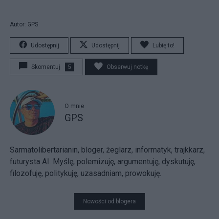
Autor: GPS
Udostępnij
Udostępnij
Lubię to!
Skomentuj
5
Obserwuj notkę
O mnie
GPS
Sarmatolibertarianin, bloger, żeglarz, informatyk, trajkkarz,
futurysta AI. Myślę, polemizuję, argumentuję, dyskutuję,
filozofuję, politykuję, uzasadniam, prowokuję.
Nowości od blogera