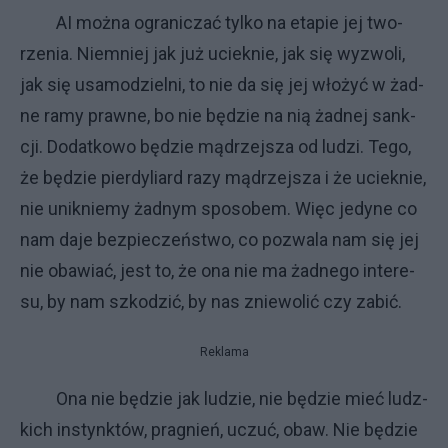
AI moż­na ogra­ni­czać tyl­ko na eta­pie jej two­
rze­nia. Nie­mniej jak już uciek­nie, jak się wy­zwo­li,
jak się usa­mo­dziel­ni, to nie da się jej wło­żyć w żad­
ne ra­my praw­ne, bo nie bę­dzie na nią żad­nej sank­
cji. Do­dat­ko­wo bę­dzie mą­drzej­sza od lu­dzi. Te­go,
że bę­dzie pier­dy­liard ra­zy mą­drzej­sza i że uciek­nie,
nie unik­nie­my żad­nym spo­so­bem. Więc je­dy­ne co
nam da­je bez­pie­czeń­stwo, co po­zwa­la nam się jej
nie oba­wiać, je­st to, że ona nie ma żad­ne­go in­te­re­
su, by nam szko­dzić, by nas znie­wo­lić czy za­bić.
Reklama
Ona nie bę­dzie jak lu­dzie, nie bę­dzie mieć ludz­
ki­ch in­stynk­tów, pra­gnień, uczuć, obaw. Nie bę­dzie