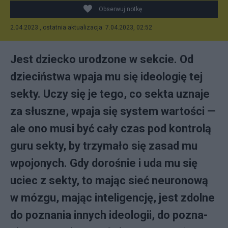
Obserwuj notkę
2.04.2023 , ostatnia aktualizacja: 7.04.2023, 02:52
Je­st dziec­ko uro­dzo­ne w sek­cie. Od
dzie­ciń­stwa wpa­ja mu się ide­olo­gię tej
sek­ty. Uczy się je te­go, co sek­ta uzna­je
za słusz­ne, wpa­ja się sys­tem war­to­ści —
ale ono mu­si być ca­ły czas pod kon­tro­lą
gu­ru sek­ty, by trzy­ma­ło się za­sad mu
wpo­jo­ny­ch. Gdy do­ro­śnie i uda mu się
uciec z sek­ty, to ma­jąc sieć neu­ro­no­wą
w mó­zgu, ma­jąc in­te­li­gen­cję, je­st zdol­ne
do po­zna­nia in­ny­ch ide­olo­gii, do po­zna­