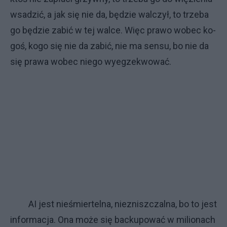
wsa­dzić, a jak się nie da, bę­dzie wal­czył, to trze­ba
go bę­dzie za­bić w tej wal­ce. Więc pra­wo wo­bec ko­
goś, ko­go się nie da za­bić, nie ma sen­su, bo nie da
się pra­wa wo­bec nie­go wy­eg­ze­kwo­wać.
AI je­st nie­śmier­tel­na, nie­znisz­czal­na, bo to je­st
in­for­ma­cja. Ona mo­że się bac­ku­po­wać w mi­lio­na­ch