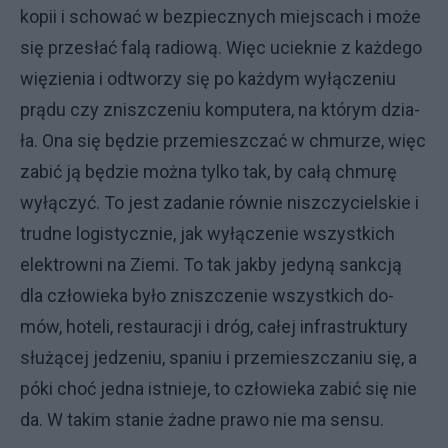
ko­pii i scho­wać w bez­piecz­ny­ch miej­sca­ch i mo­że
się prze­słać fa­lą ra­dio­wą. Więc uciek­nie z każ­de­go
wię­zie­nia i od­two­rzy się po każ­dym wy­łą­cze­niu
prą­du czy znisz­cze­niu kom­pu­te­ra, na któ­rym dzia­
ła. Ona się bę­dzie prze­miesz­czać w chmu­rze, więc
za­bić ją bę­dzie moż­na tyl­ko tak, by ca­łą chmu­rę
wy­łą­czyć. To je­st za­da­nie rów­nie nisz­czy­ciel­skie i
trud­ne lo­gi­stycz­nie, jak wy­łą­cze­nie wszyst­ki­ch
elek­trow­ni na Zie­mi. To tak jak­by je­dy­ną sank­cją
dla czło­wie­ka by­ło znisz­cze­nie wszyst­ki­ch do­
mów, ho­te­li, re­stau­ra­cji i dróg, ca­łej in­fra­struk­tu­ry
słu­żą­cej je­dze­niu, spa­niu i prze­miesz­cza­niu się, a
pó­ki choć jed­na ist­nie­je, to czło­wie­ka za­bić się nie
da. W ta­kim sta­nie żad­ne pra­wo nie ma sen­su.