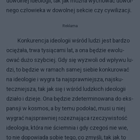
do­wol­nej ide­olo­gii, tak jak moż­na wy­cho­wać do­wol­
ne­go czło­wie­ka w do­wol­nej sek­cie czy cy­wi­li­za­cji.
Reklama
Kon­ku­ren­cja ide­olo­gii wśród lu­dzi je­st bar­dzo
ocię­ża­ła, trwa ty­sią­ca­mi lat, a ona bę­dzie ewo­lu­
ować du­żo szyb­ciej. Gdy się wy­zwo­li od wpły­wu lu­
dzi, to bę­dzie w ra­ma­ch sa­mej sie­bie kon­ku­ro­wać
na ide­olo­gie i wy­gra ta naj­spraw­niej­sza, naj­sku­
tecz­niej­sza, tak jak się i wśród ludz­ki­ch ide­olo­gii
dzia­ło i dzie­je. Ona bę­dzie zde­ter­mi­no­wa­na do eks­
pan­sji w ko­smos, a by te­mu po­do­łać, mu­si u niej
wy­grać naj­spraw­niej ro­ze­zna­ją­ca rze­czy­wi­sto­ść
ide­olo­gia, któ­ra nie ściem­nia i gdy cze­goś nie wie,
to nie do­po­wia­da so­bie te­go, co zmy­śli, tak jak to