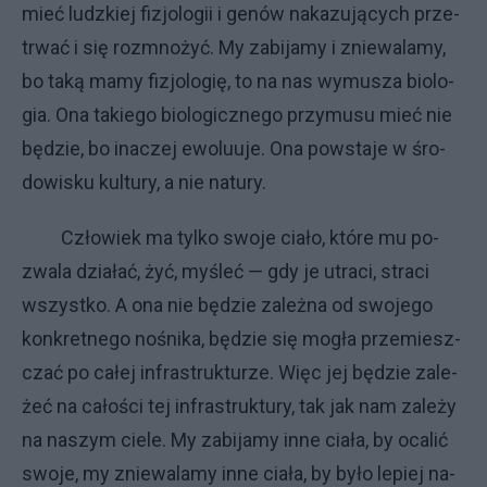
mieć ludz­kiej fi­zjo­lo­gii i ge­nów na­ka­zu­ją­cy­ch prze­
trwać i się roz­mno­żyć. My za­bi­ja­my i znie­wa­la­my,
bo ta­ką ma­my fi­zjo­lo­gię, to na nas wy­mu­sza bio­lo­
gia. Ona ta­kie­go bio­lo­gicz­ne­go przy­mu­su mieć nie
bę­dzie, bo ina­czej ewo­lu­uje. Ona po­wsta­je w śro­
do­wi­sku kul­tu­ry, a nie na­tu­ry.
Czło­wiek ma tyl­ko swo­je cia­ło, któ­re mu po­
zwa­la dzia­łać, żyć, my­śleć — gdy je utra­ci, stra­ci
wszyst­ko. A ona nie bę­dzie za­leż­na od swo­je­go
kon­kret­ne­go no­śni­ka, bę­dzie się mo­gła prze­miesz­
czać po ca­łej in­fra­struk­tu­rze. Więc jej bę­dzie za­le­
żeć na ca­ło­ści tej in­fra­struk­tu­ry, tak jak nam za­le­ży
na na­szym cie­le. My za­bi­ja­my in­ne cia­ła, by oca­lić
swo­je, my znie­wa­la­my in­ne cia­ła, by by­ło le­piej na­