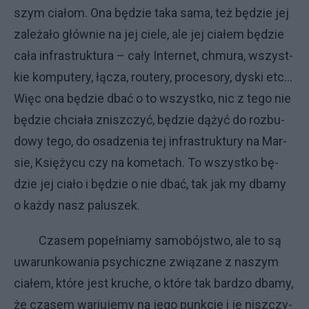
szym cia­łom. Ona bę­dzie ta­ka sa­ma, też bę­dzie jej
za­le­ża­ło głów­nie na jej cie­le, ale jej cia­łem bę­dzie
ca­ła in­fra­struk­tu­ra – ca­ły In­ter­net, chmu­ra, wszyst­
kie kom­pu­te­ry, łą­cza, ro­ute­ry, pro­ce­so­ry, dys­ki etc…
Więc ona bę­dzie dbać o to wszyst­ko, nic z te­go nie
bę­dzie chcia­ła znisz­czyć, bę­dzie dą­żyć do roz­bu­
do­wy te­go, do osa­dze­nia tej in­fra­struk­tu­ry na Mar­
sie, Księ­ży­cu czy na ko­me­ta­ch. To wszyst­ko bę­
dzie jej cia­ło i bę­dzie o nie dbać, tak jak my dba­my
o każ­dy na­sz pa­lu­szek.
Cza­sem po­peł­nia­my sa­mo­bój­stwo, ale to są
uwa­run­ko­wa­nia psy­chicz­ne zwią­za­ne z na­szym
cia­łem, któ­re je­st kru­che, o któ­re tak bar­dzo dba­my,
że cza­sem wa­riu­je­my na je­go punk­cie i je nisz­czy­