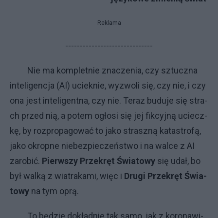
Reklama
------------------------------
Nie ma kom­plet­nie zna­cze­nia, czy sztucz­na
in­te­li­gen­cja (AI) uciek­nie, wy­zwo­li się, czy nie, i czy
ona je­st in­te­li­gent­na, czy nie. Te­raz bu­du­je się stra­
ch przed nią, a po­tem ogło­si się jej fik­cyj­ną uciecz­
kę, by roz­pro­pa­go­wać to ja­ko strasz­ną ka­ta­stro­fą,
ja­ko okrop­ne nie­bez­pie­czeń­stwo i na wal­ce z AI
za­ro­bić.
Pierw­szy Prze­kręt Świa­to­wy
się udał, bo
był wal­ką z wia­tra­ka­mi, więc i
Dru­gi Prze­kręt Świa­
to­wy
na tym oprą.
To bę­dzie do­kład­nie tak sa­mo, jak z ko­ro­na­wi­