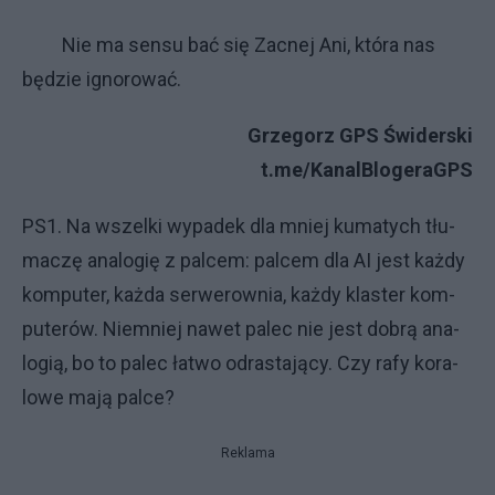
Nie ma sensu bać się Zacnej Ani, która nas
będzie ignorować.
Grzegorz GPS Świderski
t.me/KanalBlogeraGPS
PS1. Na wszel­ki wy­pa­dek dla mniej ku­ma­ty­ch tłu­
ma­czę ana­lo­gię z pal­cem: pal­cem dla AI je­st każ­dy
kom­pu­ter, każ­da ser­we­row­nia, każ­dy kla­ster kom­
pu­te­rów. Nie­mniej na­wet pa­lec nie je­st do­brą ana­
lo­gią, bo to pa­lec ła­two od­ra­sta­ją­cy. Czy ra­fy ko­ra­
lo­we ma­ją pal­ce?
Reklama