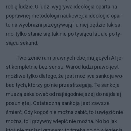
ro­bią lu­dzie. U lu­dzi wy­gry­wa ide­olo­gia opar­ta na
po­praw­nej me­to­do­lo­gii na­uko­wej, a ide­olo­gie opar­
te na wy­obraź­ni prze­gry­wa­ją i u niej bę­dzie tak sa­
mo, tyl­ko sta­nie się tak nie po ty­siącu lat, ale po ty­
siącu se­kund.
Two­rze­nie ram praw­ny­ch obej­mu­ją­cy­ch AI je­
st kom­plet­nie bez sen­su. Wśród lu­dzi pra­wo je­st
moż­li­we tyl­ko dla­te­go, że je­st moż­li­wa sank­cja wo­
bec ty­ch, któ­rzy go nie prze­strze­ga­ją. Te sank­cje
mu­szą eska­lo­wać od naj­ła­god­niej­szej do naj­da­lej
po­su­nię­tej. Osta­tecz­ną sank­cją je­st za­wsze
śmierć. Gdy ko­goś nie moż­na za­bić, to i uwię­zić nie
moż­na, to i grzyw­ny wle­pić nie moż­na. No bo jak
ktoś nie za­pła­ci grzyw­ny, to trze­ba go do wię­zie­nia