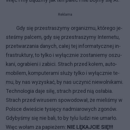
Reklama
Gdy się prze­stra­szy­my or­ga­ni­zmu, któ­re­go je­
ste­śmy pal­cem, gdy się prze­stra­szy­my In­ter­ne­tu,
prze­twa­rza­nia da­ny­ch, ca­łej tej in­for­ma­tycz­nej in­
fra­struk­tu­ry, to tyl­ko i wy­łącz­nie zo­sta­nie­my oszu­
ka­ni, ogra­bie­ni i za­bi­ci. Stra­ch przed ko­łem, au­to­
mo­bi­lem, kom­pu­te­ra­mi słu­ży tyl­ko i wy­łącz­nie te­
mu, by nas wy­zy­skać, by nas uczy­nić nie­wol­ni­ka­mi.
Tech­no­lo­gia da­je si­łę, stra­ch przed nią osła­bia.
Stra­ch przed wi­ru­sem spo­wo­do­wał, że mie­li­śmy w
Pol­sce dwie­ście ty­się­cy nad­mia­ro­wy­ch zgo­nów.
Gdy­by­śmy się nie ba­li, to by ty­lu lu­dzi nie umar­ło.
Więc wołam za pa­pie­żem:
NIE LĘKAJCIE SIĘ!!!