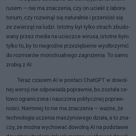
ru­sem — nie ma zna­cze­nia, czy on ucie­kł z la­bo­ra­
to­rium, czy roz­wi­nął się na­tu­ral­nie i prze­nió­sł się
ze zwie­rząt na lu­dzi. Istot­ny był tyl­ko stra­ch zbu­do­
wa­ny przez me­dia na uciecz­ce wi­ru­sa, istot­ne by­ło
tyl­ko to, by to nie­groź­ne prze­zię­bie­nie wy­ol­brzy­mić
do roz­mia­rów mon­stru­al­ne­go za­gro­że­nia. To sa­mo
zro­bią z AI.
Te­raz cza­sem AI w po­sta­ci ChatGPT w do­wol­
nej wer­sji nie od­po­wia­da po­praw­nie, bo zo­sta­ła ce­
lo­wo ogra­ni­czo­na i na­uczo­na po­li­tycz­nej po­praw­
no­ści. Nie­mniej to nie ma zna­cze­nia — waż­ne, że
tech­no­lo­gia ucze­nia ma­szy­no­we­go dzia­ła, a to zna­
czy, że moż­na wy­cho­wać do­wol­ną AI na pod­sta­wie