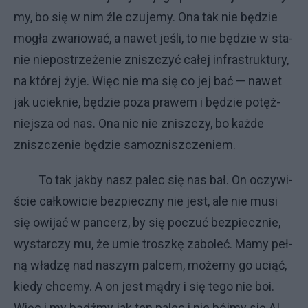
my, bo się w nim źle czu­je­my. Ona tak nie bę­dzie
mo­gła zwa­rio­wać, a na­wet je­śli, to nie bę­dzie w sta­
nie nie­po­strze­że­nie znisz­czyć ca­łej in­fra­struk­tu­ry,
na któ­rej ży­je. Więc nie ma się co jej bać — na­wet
jak uciek­nie, bę­dzie po­za pra­wem i bę­dzie po­tęż­
niej­sza od nas. Ona nic nie znisz­czy, bo każ­de
znisz­cze­nie bę­dzie sa­mo­znisz­cze­niem.
To tak jak­by na­sz pa­lec się nas bał. On oczy­wi­
ście cał­ko­wi­cie bez­piecz­ny nie je­st, ale nie mu­si
się owi­jać w pan­ce­rz, by się po­czuć bez­piecz­nie,
wy­star­czy mu, że umie trosz­kę za­bo­leć. Ma­my peł­
ną wła­dzę nad na­szym pal­cem, mo­że­my go uciąć,
kie­dy chce­my. A on je­st mą­dry i się te­go nie boi.
Więc i my bądź­my jak ten pa­lec i nie bój­my się AI.