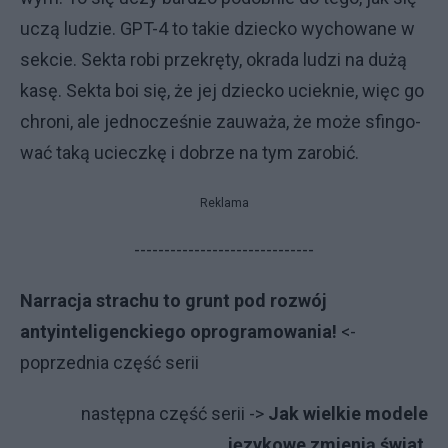
uczą lu­dzie. GPT-4 to ta­kie dziec­ko wy­cho­wa­ne w
sek­cie. Sek­ta ro­bi prze­krę­ty, okra­da lu­dzi na du­żą
ka­sę. Sek­ta boi się, że jej dziec­ko uciek­nie, więc go
chro­ni, ale jed­no­cze­śnie za­uwa­ża, że mo­że sfin­go­
wać ta­ką uciecz­kę i do­brze na tym za­ro­bić.
Reklama
------------------------------
Narracja strachu to grunt pod rozwój
antyinteligenckiego oprogramowania!
<-
poprzednia część serii
na­stęp­na część serii ->
Jak wielkie modele
językowe zmienią świat