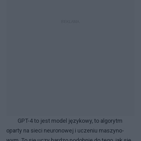
GPT-4 to je­st mo­del ję­zy­ko­wy, to al­go­rytm
opar­ty na sie­ci neu­ro­no­wej i ucze­niu ma­szy­no­
wym. To się uczy bar­dzo po­dob­nie do te­go, jak się