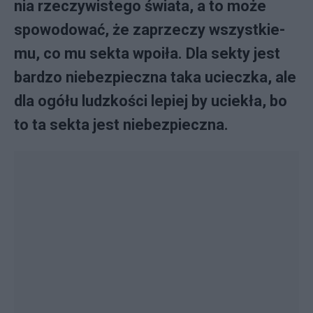
nia rze­czy­wi­ste­go świa­ta, a to mo­że
spo­wo­do­wać, że za­prze­czy wszyst­kie­
mu, co mu sek­ta wpo­iła. Dla sek­ty je­st
bar­dzo nie­bez­piecz­na ta­ka uciecz­ka, ale
dla ogó­łu ludz­ko­ści le­piej by ucie­kła, bo
to ta sek­ta je­st nie­bez­piecz­na.