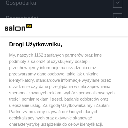
Gospodarka
Rozmaitości
Technologie
Drogi Użytkowniku,
Sport
My, naszych 1162 zaufanych partnerów oraz inne
podmioty z salon24.pl uzyskujemy dostęp i
Społeczeństwo
przechowujemy informacje na urządzeniu oraz
przetwarzamy dane osobowe, takie jak unikalne
Kultura
identyfikatory, standardowe informacje wysyłane przez
urządzenie czy dane przeglądania w celu zapewniania
spersonalizowanych reklam, wybór spersonalizowanych
treści, pomiar reklam i treści, badanie odbiorców oraz
ulepszanie usług. Za zgodą Użytkownika my i Zaufani
X
Facebook
Instagram
Youtube
Partnerzy możemy używać dokładnych danych
geolokalizacyjnych oraz aktywnie skanować
charakterystykę urządzenia do celów identyfikacji.