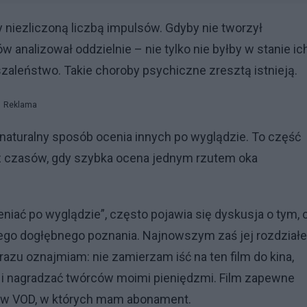
niezliczoną liczbą impulsów. Gdyby nie tworzył
w analizował oddzielnie – nie tylko nie byłby w stanie ic
szaleństwo. Takie choroby psychiczne zresztą istnieją.
Reklama
aturalny sposób ocenia innych po wyglądzie. To część
z czasów, gdy szybka ocena jednym rzutem oka
ceniać po wyglądzie”, często pojawia się dyskusja o tym, 
jego dogłębnego poznania. Najnowszym zaś jej rozdział
 razu oznajmiam: nie zamierzam iść na ten film do kina,
 i nagradzać twórców moimi pieniędzmi. Film zapewne
isów VOD, w których mam abonament.