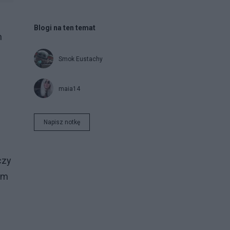
Blogi na ten temat
h
Smok Eustachy
maia14
Napisz notkę
czy
em