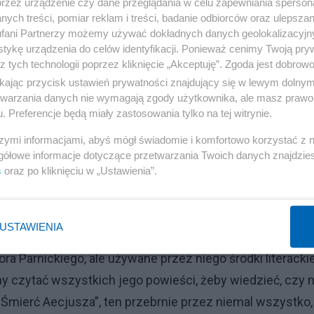
przez urządzenie czy dane przeglądania w celu zapewniania sperson
nak ogólnie wskazać, co mi w romantyzmie nie pasuje i
ych treści, pomiar reklam i treści, badanie odbiorców oraz ulepszan
fani Partnerzy możemy używać dokładnych danych geolokalizacyjn
e muszę w tym celu słuchać każdego mazurka czy polon
tykę urządzenia do celów identyfikacji. Ponieważ cenimy Twoją pry
ego mam kompletnie gdzieś Schönberga i dlaczego
z tych technologii poprzez kliknięcie „Akceptuję”. Zgoda jest dobro
ochsztaplerstwo. W tym celu nie muszę się katować tym
ikając przycisk ustawień prywatności znajdujący się w lewym dolny
etwarzania danych nie wymagają zgody użytkownika, ale masz prawo 
. Preferencje będą miały zastosowania tylko na tej witrynie.
ając się muzycznej analogii, jeśli nie pasjonuje mnie
szymi informacjami, abyś mógł świadomie i komfortowo korzystać z
gółowe informacje dotyczące przetwarzania Twoich danych znajdzi
rezentowanych tam wykonań uważam za słabe (nie umiałb
s
oraz po kliknięciu w „Ustawienia”.
ie generalnie romantyzm.
od A do Z jakąś książkę, żeby stwierdzić, że jest źle, słab
USTAWIENIA
albo dwie. Z drugiej strony możemy podziwiać literacką i
a Parnickiego, ale używane przez niego środki literacki
y czytać wszystkich jego powieści, żeby wiedzieć, czy
 „Śmierć Aecjusza”, ten przebrnie przez niemal wszystko,