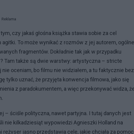
Reklama
m, czy jakaś głośna książka stawia sobie za cel
 agitki. To może wynikać z rozmów z jej autorem, ogólne
owanych fragmentów. Dokładnie tak jak w przypadku
y”? Tam także są dwie warstwy: artystyczna – stricte
 nie oceniam, bo filmu nie widziałem, a tu faktycznie bez
ę tylko uznać, że przyjęta konwencja filmowa, jako się
nienia z paradokumentem, a więc przekonywać widza, ż
h.
– ściśle polityczna, nawet partyjna. I tutaj danych jest
li nie kilkadziesiąt wypowiedzi Agnieszki Holland na
i reżyser jasno przedstawia cele, jakie chciała za pomo