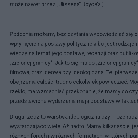
może nawet przez „Ulissesa” Joyce’a.)
Podobnie możemy bez czytania wypowiedzieć się o ty
wpłynięcie na postawy polityczne albo jest rodzajem
wiedzy na temat jego postawy, recenzji oraz publik
„Zielonej granicy”. Jak to się ma do „Zielonej granic
filmowa, oraz ideowa czy ideologiczna. Tej pierwszej
obejrzenia całości trudno cokolwiek powiedzieć. Mog
rzekło, ma wzmacniać przekonanie, że mamy do czy
przedstawione wydarzenia mają podstawy w faktac
Druga rzecz to warstwa ideologiczna czy może raczej 
wystarczająco wiele. Aż nadto. Mamy kilkanaście, jeś
różnych forach i w różnych formatach, w których pan