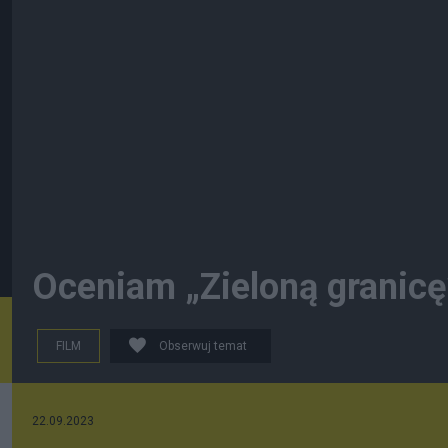
Oceniam „Zieloną granicę
FILM
Obserwuj temat
22.09.2023