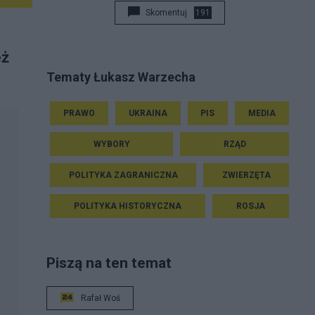
Skomentuj
191
eż
Tematy Łukasz Warzecha
PRAWO
UKRAINA
PIS
MEDIA
WYBORY
RZĄD
POLITYKA ZAGRANICZNA
ZWIERZĘTA
POLITYKA HISTORYCZNA
ROSJA
Piszą na ten temat
Rafał Woś