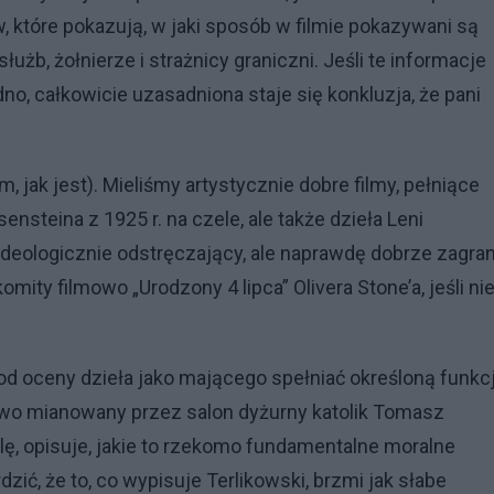
 które pokazują, w jaki sposób w filmie pokazywani są
służb, żołnierze i strażnicy graniczni. Jeśli te informacje
o, całkowicie uzasadniona staje się konkluzja, że pani
, jak jest). Mieliśmy artystycznie dobre filmy, pełniące
nsteina z 1925 r. na czele, ale także dzieła Leni
 ideologicznie odstręczający, ale naprawdę dobrze zagra
mity filmowo „Urodzony 4 lipca” Olivera Stone’a, jeśli ni
 od oceny dzieła jako mającego spełniać określoną funkc
owo mianowany przez salon dyżurny katolik Tomasz
lę, opisuje, jakie to rzekomo fundamentalne moralne
ić, że to, co wypisuje Terlikowski, brzmi jak słabe