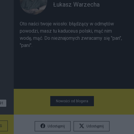
Łukasz Warzecha
Oto naści twoje wiosło:
błądzący w odmętów
powodzi, masz tu kaduceus polski, mąć nim
wodę, mąć. Do nieznajomych zwracamy się "pan",
"pani".
Nowości od blogera
91
G
Udostępnij
Udostępnij