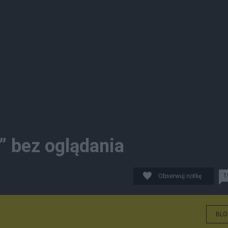
” bez oglądania
1
Obserwuj notkę
BLO