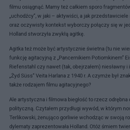
filmu osiągnąć. Mamy też całkiem sporo fragmentów,
„uchodźcy”, w jaki – aktywiści, a jak przedstawiciele 
oraz oczywisty kontekst wyborczy połączy się w jedn
Holland stworzyła zwykłą agitkę.
Agitka też może być artystycznie świetna (tu nie wiem
funkcję agitacyjną z „Pancernikiem Potiomkinem” Eise
Riefenstahl czy nawet (tak, obejrzałem) niesławny i
„Żyd Süss” Veita Harlana z 1940 r. A czymże był znako
także rodzajem filmu agitacyjnego?
Ale artystyczna i filmowa biegłość to rzecz odrębna
polityczną. Czytałem przydługi wywód, w którym n
Terlikowski, żenująco gorliwie wchodząc w swoją ro
dylematy zaprezentowała Holland. Otóż śmiem twierdz