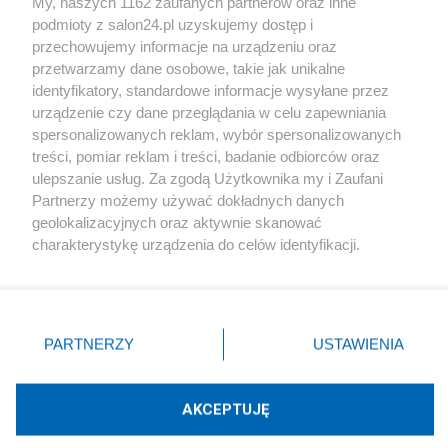
My, naszych 1162 zaufanych partnerów oraz inne
podmioty z salon24.pl uzyskujemy dostęp i
Społeczeństwo
przechowujemy informacje na urządzeniu oraz
przetwarzamy dane osobowe, takie jak unikalne
Kultura
identyfikatory, standardowe informacje wysyłane przez
urządzenie czy dane przeglądania w celu zapewniania
spersonalizowanych reklam, wybór spersonalizowanych
treści, pomiar reklam i treści, badanie odbiorców oraz
ulepszanie usług. Za zgodą Użytkownika my i Zaufani
X
Facebook
Instagram
Youtube
Partnerzy możemy używać dokładnych danych
geolokalizacyjnych oraz aktywnie skanować
charakterystykę urządzenia do celów identyfikacji.
Web Content Media sp. z o. o. © 2022
Ponieważ cenimy Twoją prywatność, prosimy o zgodę na
korzystanie z tych technologii poprzez kliknięcie
„Akceptuję”. Zgoda jest dobrowolna i zawsze możesz ją
Pomoc
O nas
Praca
Reklama
Kontakt
zmienić/wycofać klikając przycisk ustawień prywatności
PARTNERZY
USTAWIENIA
znajdujący się w lewym dolnym rogu strony
. Niektóre
rodzaje przetwarzania danych nie wymagają zgody
użytkownika, ale masz prawo sprzeciwić się takiemu
AKCEPTUJĘ
przetwarzaniu. Preferencje będą miały zastosowania tylko
Technologię dostarcza:
W3media.pl
na tej witrynie.