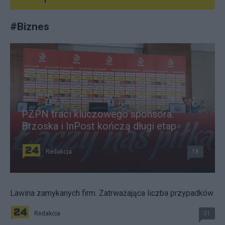
#
Biznes
PZPN traci kluczowego sponsora.
Brzoska i InPost kończą długi etap
Redakcja
18
Lawina zamykanych firm. Zatrważająca liczba przypadków
Redakcja
31