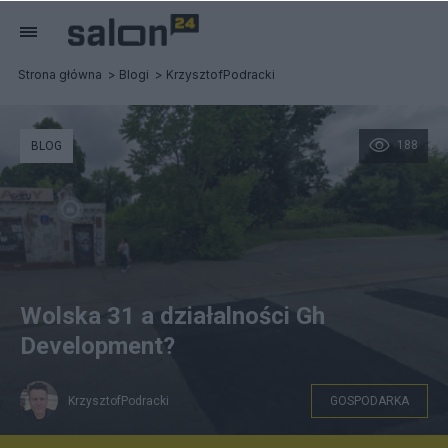
Strona główna
Blogi
KrzysztofPodracki
188
BLOG
Wolska 31 a działalności Gh
Development?
KrzysztofPodracki
GOSPODARKA