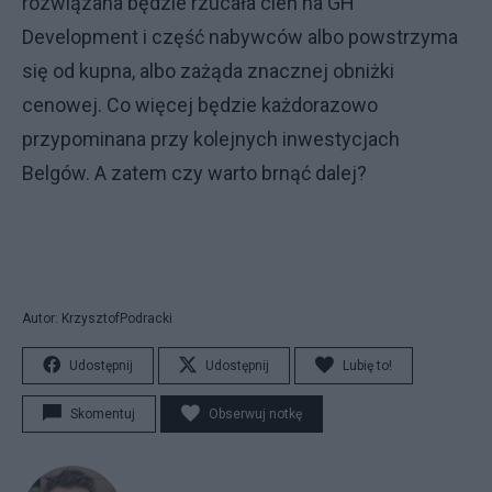
rozwiązana będzie rzucała cień na GH
Development i część nabywców albo powstrzyma
się od kupna, albo zażąda znacznej obniżki
cenowej. Co więcej będzie każdorazowo
przypominana przy kolejnych inwestycjach
Belgów. A zatem czy warto brnąć dalej?
Autor: KrzysztofPodracki
Udostępnij
Udostępnij
Lubię to!
Skomentuj
Obserwuj notkę