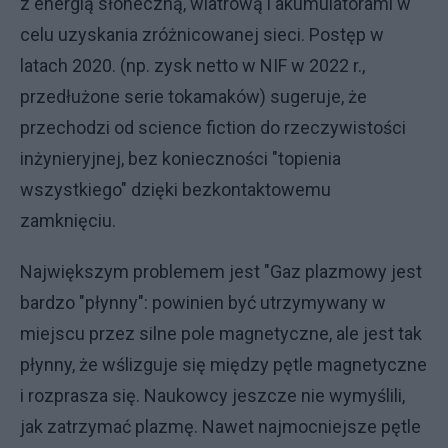
z energią słoneczną, wiatrową i akumulatorami w
celu uzyskania zróżnicowanej sieci. Postęp w
latach 2020. (np. zysk netto w NIF w 2022 r.,
przedłużone serie tokamaków) sugeruje, że
przechodzi od science fiction do rzeczywistości
inżynieryjnej, bez konieczności "topienia
wszystkiego" dzięki bezkontaktowemu
zamknięciu.
Największym problemem jest "Gaz plazmowy jest
bardzo "płynny": powinien być utrzymywany w
miejscu przez silne pole magnetyczne, ale jest tak
płynny, że wślizguje się między pętle magnetyczne
i rozprasza się. Naukowcy jeszcze nie wymyślili,
jak zatrzymać plazmę. Nawet najmocniejsze pętle