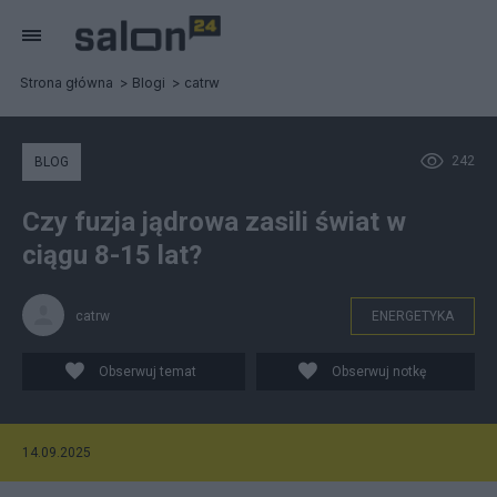
Strona główna
Blogi
catrw
242
BLOG
Czy fuzja jądrowa zasili świat w
ciągu 8-15 lat?
catrw
ENERGETYKA
Obserwuj temat
Obserwuj notkę
14.09.2025