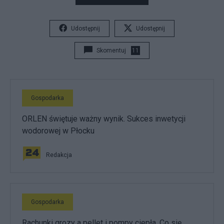
Udostępnij
Udostępnij
Skomentuj
11
Gospodarka
ORLEN świętuje ważny wynik. Sukces inwetycji
wodorowej w Płocku
Redakcja
Gospodarka
Rachunki grozy a pellet i pompy ciepła. Co się