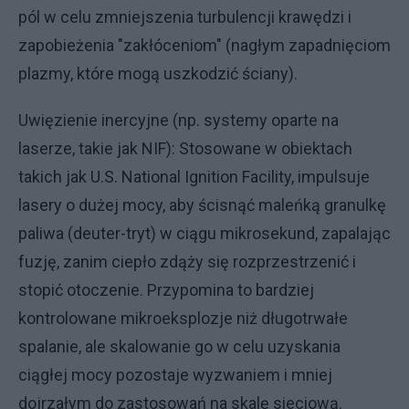
pól w celu zmniejszenia turbulencji krawędzi i
zapobieżenia "zakłóceniom" (nagłym zapadnięciom
plazmy, które mogą uszkodzić ściany).
Uwięzienie inercyjne (np. systemy oparte na
laserze, takie jak NIF): Stosowane w obiektach
takich jak U.S. National Ignition Facility, impulsuje
lasery o dużej mocy, aby ścisnąć maleńką granulkę
paliwa (deuter-tryt) w ciągu mikrosekund, zapalając
fuzję, zanim ciepło zdąży się rozprzestrzenić i
stopić otoczenie. Przypomina to bardziej
kontrolowane mikroeksplozje niż długotrwałe
spalanie, ale skalowanie go w celu uzyskania
ciągłej mocy pozostaje wyzwaniem i mniej
dojrzałym do zastosowań na skalę sieciową.