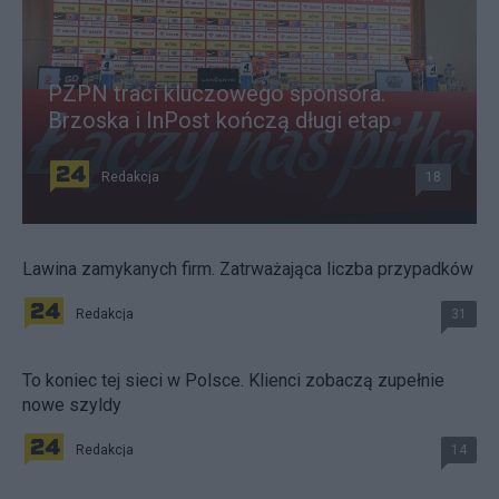
PZPN traci kluczowego sponsora.
Brzoska i InPost kończą długi etap
Redakcja
18
Lawina zamykanych firm. Zatrważająca liczba przypadków
Redakcja
31
To koniec tej sieci w Polsce. Klienci zobaczą zupełnie
nowe szyldy
Redakcja
14