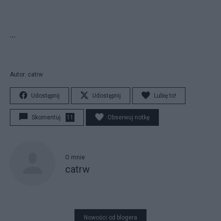
...
Autor: catrw
Udostępnij
Udostępnij
Lubię to!
Skomentuj
11
Obserwuj notkę
O mnie
catrw
Nowości od blogera