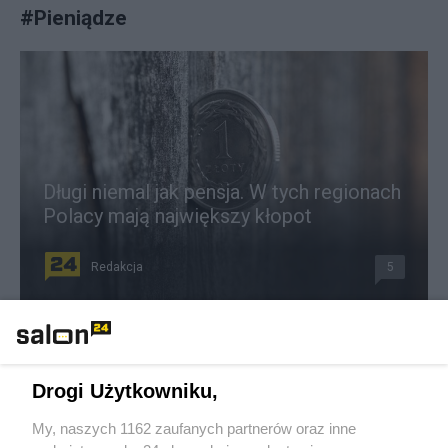
#
Pieniądze
Długi niemal jak pensja. W tych regionach
Polacy mają największy kłopot
Redakcja
5
Nawet 40 tys. zł miesięcznie. Branża farmaceutyczna kusi
wysokimi zarobkami
Drogi Użytkowniku,
Redakcja
7
My, naszych 1162 zaufanych partnerów oraz inne