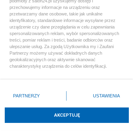
podmioty z salon24.pl uzyskujemy dostęp i
Pielęgniarki zarabiają nawet 24 tysiące zł. Jest jeden
przechowujemy informacje na urządzeniu oraz
haczyk
przetwarzamy dane osobowe, takie jak unikalne
identyfikatory, standardowe informacje wysyłane przez
Redakcja
22
urządzenie czy dane przeglądania w celu zapewniania
spersonalizowanych reklam, wybór spersonalizowanych
treści, pomiar reklam i treści, badanie odbiorców oraz
Najpopularniejsze
ulepszanie usług. Za zgodą Użytkownika my i Zaufani
Partnerzy możemy używać dokładnych danych
geolokalizacyjnych oraz aktywnie skanować
charakterystykę urządzenia do celów identyfikacji.
Polityka
Ponieważ cenimy Twoją prywatność, prosimy o zgodę na
korzystanie z tych technologii poprzez kliknięcie
Stała brygada pancerna US Army w Polsce?
„Akceptuję”. Zgoda jest dobrowolna i zawsze możesz ją
zmienić/wycofać klikając przycisk ustawień prywatności
PARTNERZY
USTAWIENIA
znajdujący się w lewym dolnym rogu strony
. Niektóre
rodzaje przetwarzania danych nie wymagają zgody
Chiny
użytkownika, ale masz prawo sprzeciwić się takiemu
AKCEPTUJĘ
przetwarzaniu. Preferencje będą miały zastosowania tylko
na tej witrynie.
Nadzwyczajne środki bezpieczeństwa w Pekinie