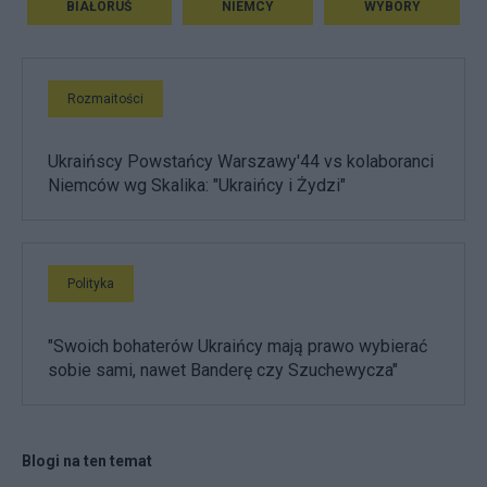
BIAŁORUŚ
NIEMCY
WYBORY
Rozmaitości
Ukraińscy Powstańcy Warszawy'44 vs kolaboranci
Niemców wg Skalika: "Ukraińcy i Żydzi"
Polityka
"Swoich bohaterów Ukraińcy mają prawo wybierać
sobie sami, nawet Banderę czy Szuchewycza"
Blogi na ten temat