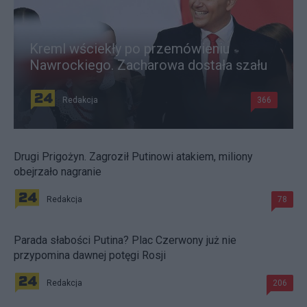
Kreml wściekły po przemówieniu
Nawrockiego. Zacharowa dostała szału
Redakcja
366
Drugi Prigożyn. Zagroził Putinowi atakiem, miliony
obejrzało nagranie
Redakcja
78
Parada słabości Putina? Plac Czerwony już nie
przypomina dawnej potęgi Rosji
Redakcja
206