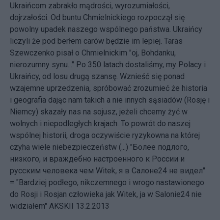
Ukraińcom zabrakło mądrości, wyrozumiałości,
dojrzałości. Od buntu Chmielnickiego rozpoczął się
powolny upadek naszego wspólnego państwa. Ukraińcy
liczyli że pod berłem carów będzie im lepiej. Taras
Szewczenko pisał o Chmielnickim "oj, Bohdanku,
nierozumny synu..." Po 350 latach dostaliśmy, my Polacy i
Ukraińcy, od losu drugą szansę. Wznieść się ponad
wzajemne uprzedzenia, spróbować zrozumieć że historia
i geografia dając nam takich a nie innych sąsiadów (Rosję i
Niemcy) skazały nas na sojusz, jeżeli chcemy żyć w
wolnych i niepodległych krajach. To powrót do naszej
wspólnej historii, droga oczywiście ryzykowna na której
czyha wiele niebezpieczeństw (...) "Более подлого,
низкого, и враждебно настроенного к России и
русским человека чем Witek, я в Салоне24 не видел"
= "Bardziej podłego, nikczemnego i wrogo nastawionego
do Rosji i Rosjan człowieka jak Witek, ja w Salonie24 nie
widziałem" AKSKII 13.2.2013