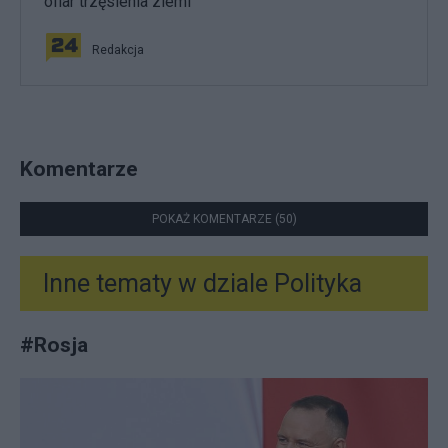
ofiar trzęsienia ziemi
Redakcja
Komentarze
POKAŻ KOMENTARZE (50)
Inne tematy w dziale
Polityka
#
Rosja