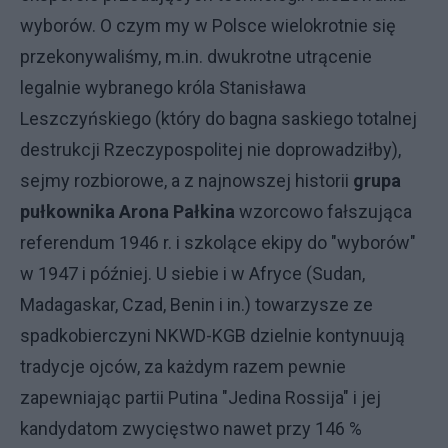
wyborów. O czym my w Polsce wielokrotnie się
przekonywaliśmy, m.in. dwukrotne utrącenie
legalnie wybranego króla Stanisława
Leszczyńskiego (który do bagna saskiego totalnej
destrukcji Rzeczypospolitej nie doprowadziłby),
sejmy rozbiorowe, a z najnowszej historii
grupa
pułkownika Arona Pałkina
wzorcowo fałszująca
referendum 1946 r. i szkolące ekipy do "wyborów"
w 1947 i później. U siebie i w Afryce (Sudan,
Madagaskar, Czad, Benin i in.) towarzysze ze
spadkobierczyni NKWD-KGB dzielnie kontynuują
tradycje ojców, za każdym razem pewnie
zapewniając partii Putina "Jedina Rossija" i jej
kandydatom zwycięstwo nawet przy 146 %