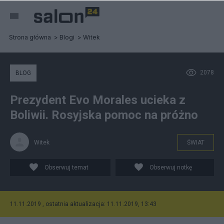
Strona główna
Blogi
Witek
2078
BLOG
Prezydent Evo Morales ucieka z
Boliwii. Rosyjska pomoc na próżno
Witek
ŚWIAT
Obserwuj temat
Obserwuj notkę
11.11.2019 , ostatnia aktualizacja: 11.11.2019, 13:43