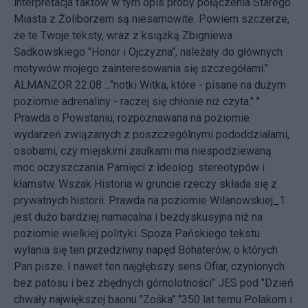
interpretacja faktów w tym opis próby połączenia Starego
Miasta z Żoliborzem są niesamowite. Powiem szczerze,
że te Twoje teksty, wraz z książką Zbigniewa
Sadkowskiego "Honor i Ojczyzna", należały do głównych
motywów mojego zainteresowania się szczegółami."
ALMANZOR 22.08 ..."notki Witka, które - pisane na dużym
poziomie adrenaliny - raczej się chłonie niż czyta." "
Prawda o Powstaniu, rozpoznawana na poziomie
wydarzeń związanych z poszczególnymi pododdziałami,
osobami, czy miejskimi zaułkami ma niespodziewaną
moc oczyszczania Pamięci z ideolog. stereotypów i
kłamstw. Wszak Historia w gruncie rzeczy składa się z
prywatnych historii. Prawda na poziomie Wilanowskiej_1
jest dużo bardziej namacalna i bezdyskusyjna niż na
poziomie wielkiej polityki. Spoza Pańskiego tekstu
wyłania się ten przedziwny napęd Bohaterów, o których
Pan pisze. I nawet ten najgłębszy sens Ofiar, czynionych
bez patosu i bez zbędnych górnolotności" JES pod "Dzień
chwały największej baonu "Zośka" "350 lat temu Polakom i