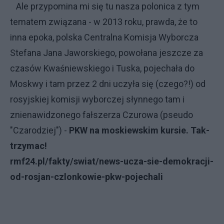
Ale przypomina mi się tu nasza polonica z tym
tematem związana - w 2013 roku, prawda, że to
inna epoka, polska Centralna Komisja Wyborcza
Stefana Jana Jaworskiego, powołana jeszcze za
czasów Kwaśniewskiego i Tuska, pojechała do
Moskwy i tam przez 2 dni uczyła się (czego?!) od
rosyjskiej komisji wyborczej słynnego tam i
znienawidzonego fałszerza Czurowa (pseudo
"Czarodziej") -
PKW na moskiewskim kursie. Tak-
trzymac
!
rmf24.pl/fakty/swiat/news
-
ucza-sie-demokracji-
od-rosjan-czlonkowie-pkw-pojechali