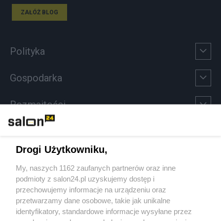
ZAŁÓŻ BLOG
Polityka
Gospodarka
Rozmaitości
Technologie
Drogi Użytkowniku,
Sport
My, naszych 1162 zaufanych partnerów oraz inne
podmioty z salon24.pl uzyskujemy dostęp i
Społeczeństwo
przechowujemy informacje na urządzeniu oraz
przetwarzamy dane osobowe, takie jak unikalne
Kultura
identyfikatory, standardowe informacje wysyłane przez