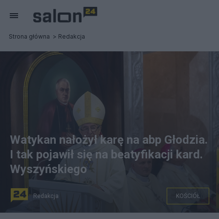
Strona główna
Redakcja
Watykan nałożył karę na abp Głodzia.
I tak pojawił się na beatyfikacji kard.
Wyszyńskiego
Redakcja
KOŚCIÓŁ
Abp Leszek Sławoj Głódź. Fot. arch. PAP/Tytus