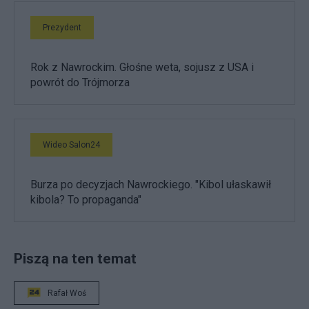
Prezydent
Rok z Nawrockim. Głośne weta, sojusz z USA i
powrót do Trójmorza
Wideo Salon24
Burza po decyzjach Nawrockiego. "Kibol ułaskawił
kibola? To propaganda"
Piszą na ten temat
Rafał Woś