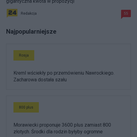
gigantyczna kwota w propozycji
Redakcja
55
Najpopularniejsze
Rosja
Kreml wściekły po przemówieniu Nawrockiego.
Zacharowa dostała szału
800 plus
Morawiecki proponuje 3600 plus zamiast 800
złotych. Środki dla rodzin byłyby ogromne