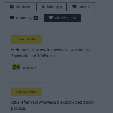
Udostępnij
Udostępnij
Lubię to!
Skomentuj
41
Obserwuj notkę
Społeczeństwo
Metropolita krakowski powołał nową komisję.
Zbada akta od 1945 roku
Redakcja
Społeczeństwo
Dziś lefebryści wyświęcą biskupów bez zgody
papieża...