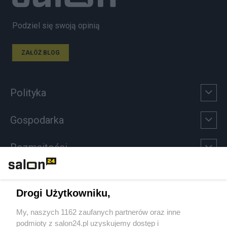
Podziel się swoją opinią
ZAŁÓŻ BLOG
Polityka
Gospodarka
Rozmaitości
Technologie
Drogi Użytkowniku,
Sport
My, naszych 1162 zaufanych partnerów oraz inne
podmioty z salon24.pl uzyskujemy dostęp i