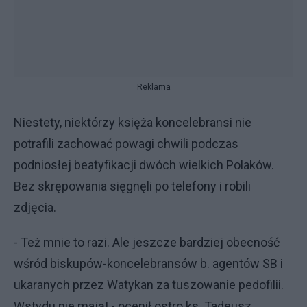
Reklama
Niestety, niektórzy księża koncelebransi nie
potrafili zachować powagi chwili podczas
podniosłej beatyfikacji dwóch wielkich Polaków.
Bez skrępowania sięgnęli po telefony i robili
zdjęcia.
- Też mnie to razi. Ale jeszcze bardziej obecność
wśród biskupów-koncelebransów b. agentów SB i
ukaranych przez Watykan za tuszowanie pedofilii.
Wstydu nie mają! - ocenił ostro ks. Tadeusz