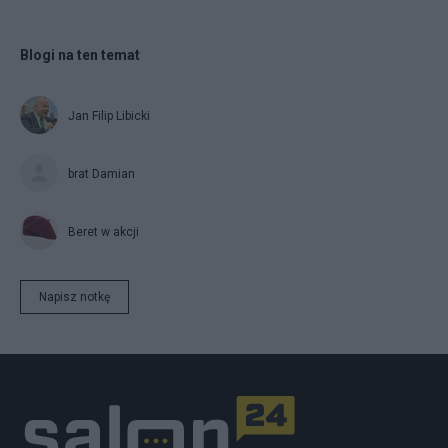
Blogi na ten temat
Jan Filip Libicki
brat Damian
Beret w akcji
Napisz notkę