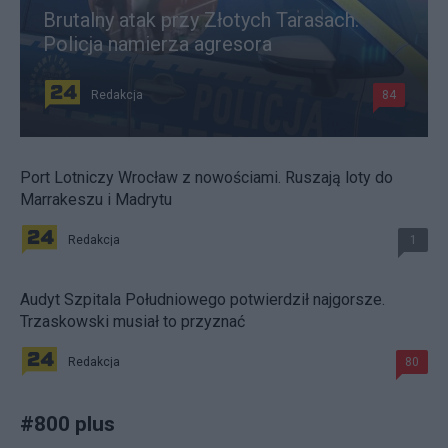
Brutalny atak przy Złotych Tarasach.
Policja namierza agresora
Redakcja
84
Port Lotniczy Wrocław z nowościami. Ruszają loty do
Marrakeszu i Madrytu
Redakcja
1
Audyt Szpitala Południowego potwierdził najgorsze.
Trzaskowski musiał to przyznać
Redakcja
80
#
800 plus