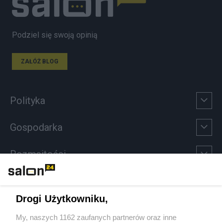
Podziel się swoją opinią
ZAŁÓŻ BLOG
Polityka
Gospodarka
Rozmaitości
Technologie
Drogi Użytkowniku,
Sport
My, naszych 1162 zaufanych partnerów oraz inne