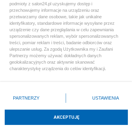
podmioty z salon24.pl uzyskujemy dostęp i
Społeczeństwo
przechowujemy informacje na urządzeniu oraz
przetwarzamy dane osobowe, takie jak unikalne
Kultura
identyfikatory, standardowe informacje wysyłane przez
urządzenie czy dane przeglądania w celu zapewniania
spersonalizowanych reklam, wybór spersonalizowanych
treści, pomiar reklam i treści, badanie odbiorców oraz
ulepszanie usług. Za zgodą Użytkownika my i Zaufani
X
Facebook
Instagram
Youtube
Partnerzy możemy używać dokładnych danych
geolokalizacyjnych oraz aktywnie skanować
charakterystykę urządzenia do celów identyfikacji.
Web Content Media sp. z o. o. © 2022
Ponieważ cenimy Twoją prywatność, prosimy o zgodę na
korzystanie z tych technologii poprzez kliknięcie
„Akceptuję”. Zgoda jest dobrowolna i zawsze możesz ją
Pomoc
O nas
Praca
Reklama
Kontakt
zmienić/wycofać klikając przycisk ustawień prywatności
PARTNERZY
USTAWIENIA
znajdujący się w lewym dolnym rogu strony
. Niektóre
rodzaje przetwarzania danych nie wymagają zgody
użytkownika, ale masz prawo sprzeciwić się takiemu
AKCEPTUJĘ
przetwarzaniu. Preferencje będą miały zastosowania tylko
Technologię dostarcza:
W3media.pl
na tej witrynie.