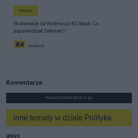
Polityka
Ekshumacje na Wołyniu po 83 latach. Co
zapowiedział Zełenski?
Redakcja
Komentarze
POKAŻ KOMENTARZE (143)
Inne tematy w dziale
Polityka
#
PiS