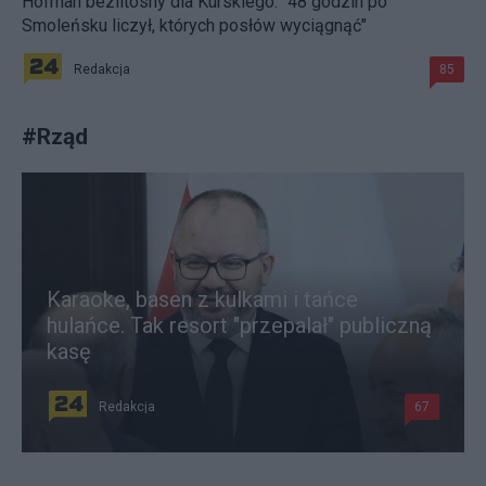
Hofman bezlitosny dla Kurskiego. "48 godzin po
Smoleńsku liczył, których posłów wyciągnąć"
Redakcja
85
#
Rząd
Karaoke, basen z kulkami i tańce
hulańce. Tak resort "przepalał" publiczną
kasę
Redakcja
67