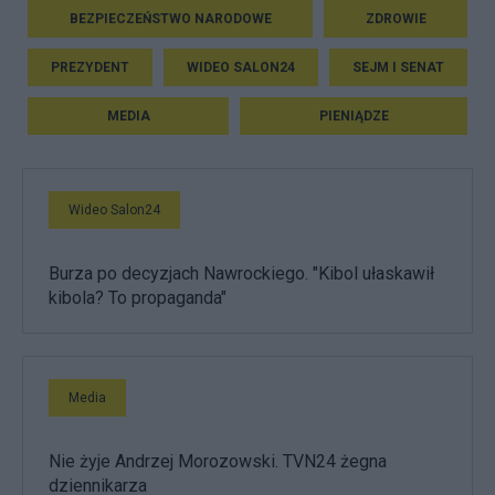
BEZPIECZEŃSTWO NARODOWE
ZDROWIE
PREZYDENT
WIDEO SALON24
SEJM I SENAT
MEDIA
PIENIĄDZE
Wideo Salon24
Burza po decyzjach Nawrockiego. "Kibol ułaskawił
kibola? To propaganda"
Media
Nie żyje Andrzej Morozowski. TVN24 żegna
dziennikarza