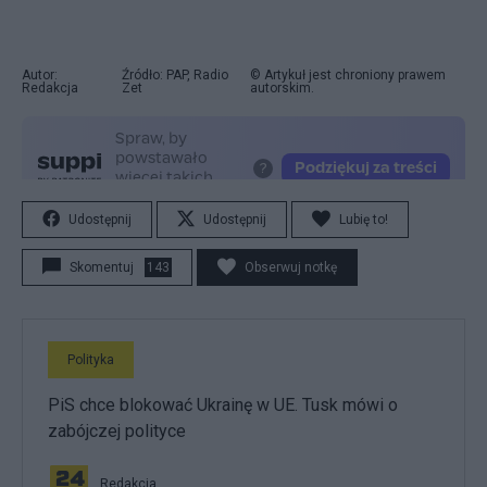
Autor:
Źródło: PAP, Radio
© Artykuł jest chroniony prawem
Redakcja
Zet
autorskim.
Udostępnij
Udostępnij
Lubię to!
Skomentuj
143
Obserwuj notkę
Polityka
PiS chce blokować Ukrainę w UE. Tusk mówi o
zabójczej polityce
Redakcja