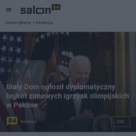
Strona główna
Redakcja
Biały Dom ogłosił dyplomatyczny
bojkot zimowych igrzysk olimpijskich
w Pekinie
Redakcja
USA
Joe Biden. Fot. PAP/EPA/Al Drago / POOL