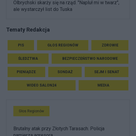
Olbrychski skarży się na rząd. "Napluł mi w twarz",
ale wystarczył list do Tuska
Tematy Redakcja
PIS
GŁOS REGIONÓW
ZDROWIE
ŚLEDZTWA
BEZPIECZEŃSTWO NARODOWE
PIENIĄDZE
SONDAŻ
SEJM I SENAT
WIDEO SALON24
MEDIA
Głos Regionów
Brutalny atak przy Złotych Tarasach. Policja
namierza agresora