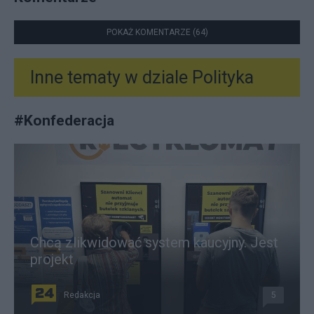
POKAŻ KOMENTARZE (64)
Inne tematy w dziale
Polityka
#
Konfederacja
Chcą zlikwidować system kaucyjny. Jest
projekt
Redakcja
5