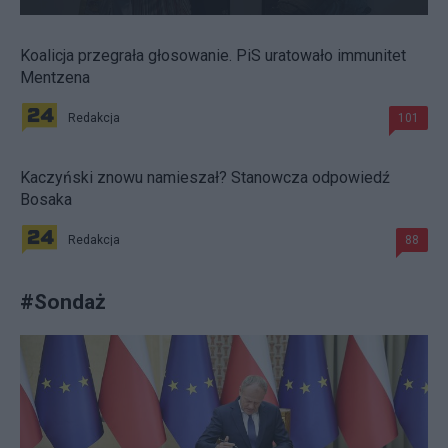
Koalicja przegrała głosowanie. PiS uratowało immunitet
Mentzena
Redakcja
101
Kaczyński znowu namieszał? Stanowcza odpowiedź
Bosaka
Redakcja
88
#
Sondaż