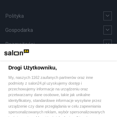
Polityka
Gospodarka
Rozmaitości
Technologie
Drogi Użytkowniku,
Sport
My, naszych 1162 zaufanych partnerów oraz inne
podmioty z salon24.pl uzyskujemy dostęp i
Społeczeństwo
przechowujemy informacje na urządzeniu oraz
przetwarzamy dane osobowe, takie jak unikalne
Kultura
identyfikatory, standardowe informacje wysyłane przez
urządzenie czy dane przeglądania w celu zapewniania
spersonalizowanych reklam, wybór spersonalizowanych