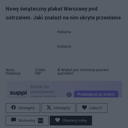
Nowy świąteczny plakat Warszawy pod
ostrzałem. Jaki znalazł na nim ukryte przesłanie
Reklama
Reklama
Autor:
Źródło:
© Artykuł jest chroniony prawem
Redakcja
PAP
autorskim.
Udostępnij
Udostępnij
Lubię to!
Skomentuj
64
Obserwuj notkę