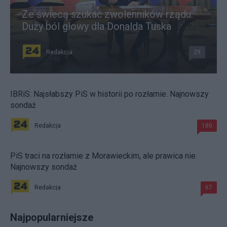
Ze świecą szukać zwolenników rządu.
Duży ból głowy dla Donalda Tuska
Redakcja
29
IBRiS: Najsłabszy PiS w historii po rozłamie. Najnowszy
sondaż
Redakcja
180
PiS traci na rozłamie z Morawieckim, ale prawica nie.
Najnowszy sondaż
Redakcja
67
Najpopularniejsze