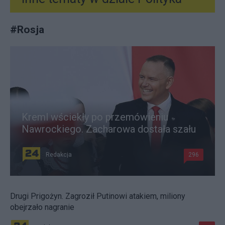
#
Rosja
Kreml wściekły po przemówieniu
Nawrockiego. Zacharowa dostała szału
Redakcja
296
Drugi Prigożyn. Zagroził Putinowi atakiem, miliony
obejrzało nagranie