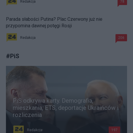
Redakcja
78
Parada słabości Putina? Plac Czerwony już nie
przypomina dawnej potęgi Rosji
Redakcja
206
#
PiS
PiS odkrywa karty. Demografia,
mieszkania, ETS, deportacje Ukraińców i
rozliczenia
Redakcja
197