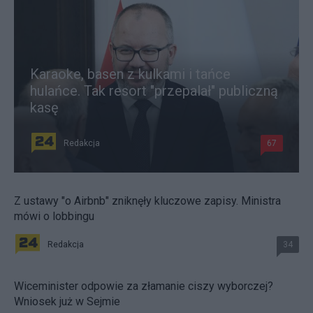
Karaoke, basen z kulkami i tańce
hulańce. Tak resort "przepalał" publiczną
kasę
Redakcja
67
Z ustawy "o Airbnb" zniknęły kluczowe zapisy. Ministra
mówi o lobbingu
Redakcja
34
Wiceminister odpowie za złamanie ciszy wyborczej?
Wniosek już w Sejmie