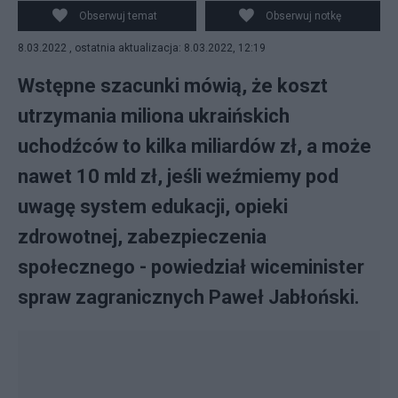
fot. PAP/Paweł Supernak
Obserwuj temat
Obserwuj notkę
8.03.2022 , ostatnia aktualizacja: 8.03.2022, 12:19
Wstępne szacunki mówią, że koszt
utrzymania miliona ukraińskich
uchodźców to kilka miliardów zł, a może
nawet 10 mld zł, jeśli weźmiemy pod
uwagę system edukacji, opieki
zdrowotnej, zabezpieczenia
społecznego - powiedział wiceminister
spraw zagranicznych Paweł Jabłoński.