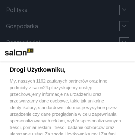
Polityka
Gospodarka
Rozmaitości
Technologie
Drogi Użytkowniku,
Sport
My, naszych 1162 zaufanych partnerów oraz inne
podmioty z salon24.pl uzyskujemy dostęp i
Społeczeństwo
przechowujemy informacje na urządzeniu oraz
przetwarzamy dane osobowe, takie jak unikalne
Kultura
identyfikatory, standardowe informacje wysyłane przez
urządzenie czy dane przeglądania w celu zapewniania
spersonalizowanych reklam, wybór spersonalizowanych
treści, pomiar reklam i treści, badanie odbiorców oraz
ulepszanie usług. Za zgodą Użytkownika my i Zaufani