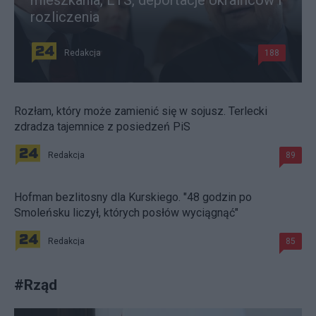
mieszkania, ETS, deportacje Ukraińców i
rozliczenia
Redakcja
188
Rozłam, który może zamienić się w sojusz. Terlecki
zdradza tajemnice z posiedzeń PiS
Redakcja
89
Hofman bezlitosny dla Kurskiego. "48 godzin po
Smoleńsku liczył, których posłów wyciągnąć"
Redakcja
85
#
Rząd