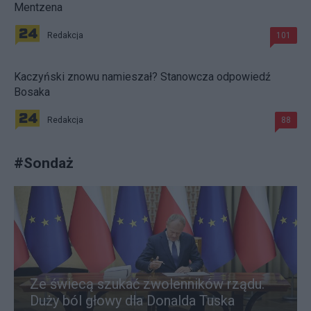
Mentzena
Redakcja
101
Kaczyński znowu namieszał? Stanowcza odpowiedź
Bosaka
Redakcja
88
#
Sondaż
Ze świecą szukać zwolenników rządu.
Duży ból głowy dla Donalda Tuska