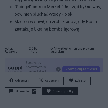
"Spiegel" ostro o Merkel. "Jej rząd był naiwny,
powinien słuchać wtedy Polski"
Macron wyjawił, co zrobi Francja, gdy Rosja
zaatakuje Ukrainę bombą jądrową
Autor:
Źródło:
© Artykuł jest chroniony prawem
Redakcja
Interia
autorskim.
Udostępnij
Udostępnij
Lubię to!
Skomentuj
22
Obserwuj notkę