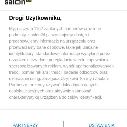
Technologie
Drogi Użytkowniku,
Sport
My, naszych 1162 zaufanych partnerów oraz inne
podmioty z salon24.pl uzyskujemy dostęp i
Społeczeństwo
przechowujemy informacje na urządzeniu oraz
przetwarzamy dane osobowe, takie jak unikalne
Kultura
identyfikatory, standardowe informacje wysyłane przez
urządzenie czy dane przeglądania w celu zapewniania
spersonalizowanych reklam, wybór spersonalizowanych
treści, pomiar reklam i treści, badanie odbiorców oraz
ulepszanie usług. Za zgodą Użytkownika my i Zaufani
X
Facebook
Instagram
Youtube
Partnerzy możemy używać dokładnych danych
geolokalizacyjnych oraz aktywnie skanować
charakterystykę urządzenia do celów identyfikacji.
Web Content Media sp. z o. o. © 2022
Ponieważ cenimy Twoją prywatność, prosimy o zgodę na
korzystanie z tych technologii poprzez kliknięcie
„Akceptuję”. Zgoda jest dobrowolna i zawsze możesz ją
Pomoc
O nas
Praca
Reklama
Kontakt
zmienić/wycofać klikając przycisk ustawień prywatności
PARTNERZY
USTAWIENIA