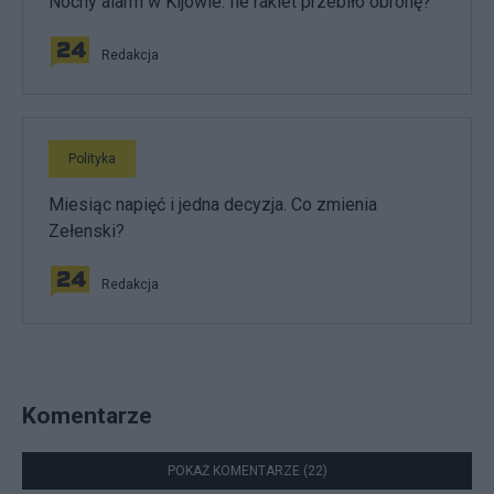
Nocny alarm w Kijowie. Ile rakiet przebiło obronę?
Redakcja
Polityka
Miesiąc napięć i jedna decyzja. Co zmienia
Zełenski?
Redakcja
Komentarze
POKAŻ KOMENTARZE (22)