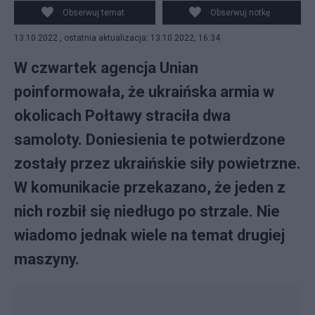
niedaleko Połtawy. (fot. Flickr)
Obserwuj temat
Obserwuj notkę
13.10.2022 , ostatnia aktualizacja: 13.10.2022, 16:34
W czwartek agencja Unian
poinformowała, że ukraińska armia w
okolicach Połtawy straciła dwa
samoloty. Doniesienia te potwierdzone
zostały przez ukraińskie siły powietrzne.
W komunikacie przekazano, że jeden z
nich rozbił się niedługo po strzale. Nie
wiadomo jednak wiele na temat drugiej
maszyny.