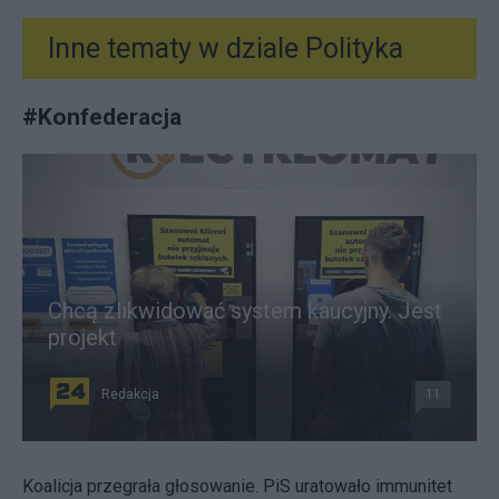
Inne tematy w dziale
Polityka
#
Konfederacja
Chcą zlikwidować system kaucyjny. Jest
projekt
Redakcja
11
Koalicja przegrała głosowanie. PiS uratowało immunitet