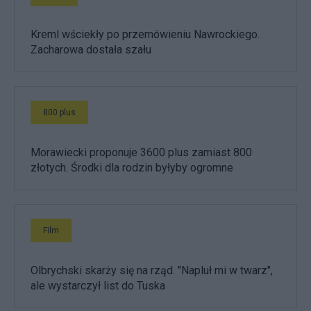
Kreml wściekły po przemówieniu Nawrockiego.
Zacharowa dostała szału
800 plus
Morawiecki proponuje 3600 plus zamiast 800
złotych. Środki dla rodzin byłyby ogromne
Film
Olbrychski skarży się na rząd. "Napluł mi w twarz",
ale wystarczył list do Tuska