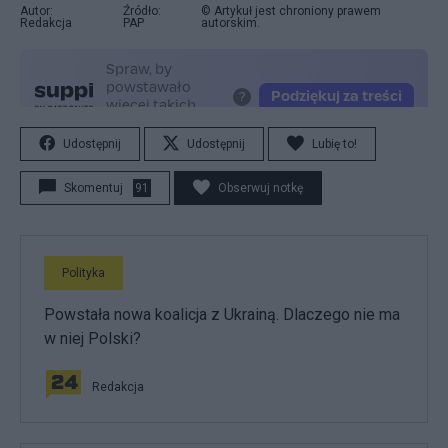
Autor:
Źródło:
© Artykuł jest chroniony prawem
Redakcja
PAP
autorskim.
Udostępnij
Udostępnij
Lubię to!
Skomentuj
91
Obserwuj notkę
Polityka
Powstała nowa koalicja z Ukrainą. Dlaczego nie ma
w niej Polski?
Redakcja