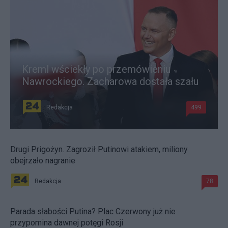
Kreml wściekły po przemówieniu
Nawrockiego. Zacharowa dostała szału
Redakcja
499
Drugi Prigożyn. Zagroził Putinowi atakiem, miliony
obejrzało nagranie
Redakcja
78
Parada słabości Putina? Plac Czerwony już nie
przypomina dawnej potęgi Rosji