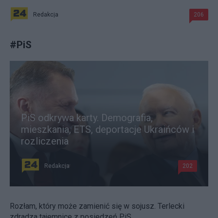
Redakcja
206
#
PiS
PiS odkrywa karty. Demografia,
mieszkania, ETS, deportacje Ukraińców i
rozliczenia
Redakcja
202
Rozłam, który może zamienić się w sojusz. Terlecki
zdradza tajemnice z posiedzeń PiS