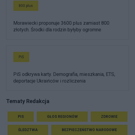
800 plus
Morawiecki proponuje 3600 plus zamiast 800
złotych. Środki dla rodzin byłyby ogromne
PiS
PiS odkrywa karty. Demografia, mieszkania, ETS,
deportacje Ukraińców i rozliczenia
Tematy Redakcja
PIS
GŁOS REGIONÓW
ZDROWIE
ŚLEDZTWA
BEZPIECZEŃSTWO NARODOWE