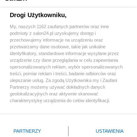
Technologie
Drogi Użytkowniku,
Sport
My, naszych 1162 zaufanych partnerów oraz inne
podmioty z salon24.pl uzyskujemy dostęp i
Społeczeństwo
przechowujemy informacje na urządzeniu oraz
przetwarzamy dane osobowe, takie jak unikalne
Kultura
identyfikatory, standardowe informacje wysyłane przez
urządzenie czy dane przeglądania w celu zapewniania
spersonalizowanych reklam, wybór spersonalizowanych
treści, pomiar reklam i treści, badanie odbiorców oraz
ulepszanie usług. Za zgodą Użytkownika my i Zaufani
X
Facebook
Instagram
Youtube
Partnerzy możemy używać dokładnych danych
geolokalizacyjnych oraz aktywnie skanować
charakterystykę urządzenia do celów identyfikacji.
Web Content Media sp. z o. o. © 2022
Ponieważ cenimy Twoją prywatność, prosimy o zgodę na
korzystanie z tych technologii poprzez kliknięcie
„Akceptuję”. Zgoda jest dobrowolna i zawsze możesz ją
Pomoc
O nas
Praca
Reklama
Kontakt
zmienić/wycofać klikając przycisk ustawień prywatności
PARTNERZY
USTAWIENIA
znajdujący się w lewym dolnym rogu strony
. Niektóre