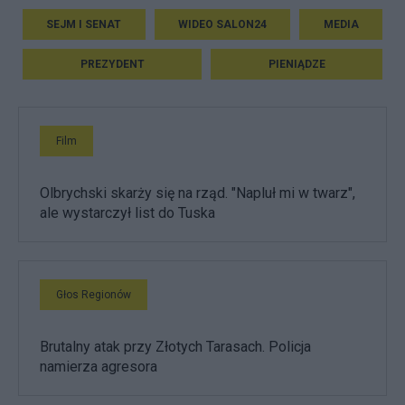
SEJM I SENAT
WIDEO SALON24
MEDIA
PREZYDENT
PIENIĄDZE
Film
Olbrychski skarży się na rząd. "Napluł mi w twarz",
ale wystarczył list do Tuska
Głos Regionów
Brutalny atak przy Złotych Tarasach. Policja
namierza agresora