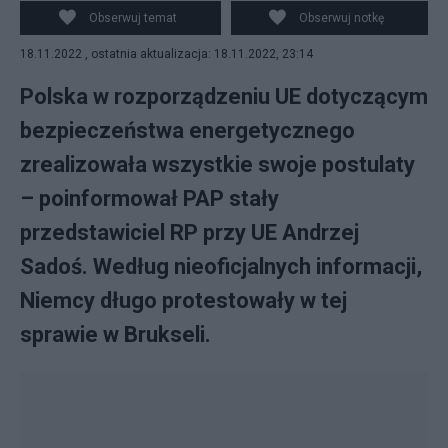
Scholz. Fot. PAP/EPA/HANNIBAL HANSCHKE / Canva
Obserwuj temat
Obserwuj notkę
18.11.2022 , ostatnia aktualizacja: 18.11.2022, 23:14
Polska w rozporządzeniu UE dotyczącym
bezpieczeństwa energetycznego
zrealizowała wszystkie swoje postulaty
– poinformował PAP stały
przedstawiciel RP przy UE Andrzej
Sadoś. Według nieoficjalnych informacji,
Niemcy długo protestowały w tej
sprawie w Brukseli.