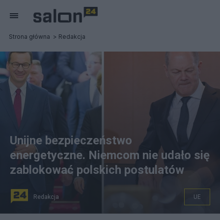
Strona główna
Redakcja
Unijne bezpieczeństwo
energetyczne. Niemcom nie udało się
zablokować polskich postulatów
Redakcja
UE
Premier RP Mateusz Morawiecki, kanclerz Niemiec Olaf