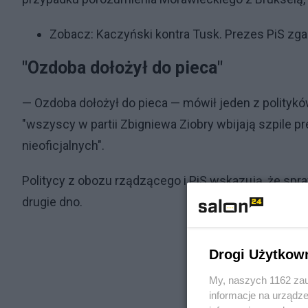
Zobacz:
Kaczyński kontra Tusk. Prezes PiS zg
"Ozdoba dołożył do pieca"
— Ozdoba dołożył do pieca — mówił jeden z polityków
"wszyscy w partii Zbigniewa Ziobry wbijają szpile p
nieoficjalnych".
Politycy z obozu rządzącego i PiS wskazują, że s
drugie dno.
Drogi Użytkow
My, naszych 1162 zau
informacje na urządze