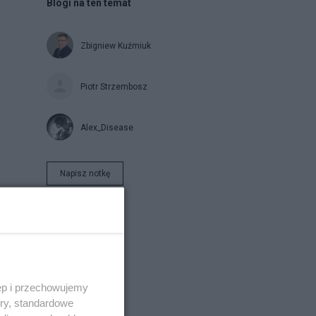
Blogi na ten temat
Zbigniew Kuźmiuk
Piotr Strzembosz
Alex_Disease
Napisz notkę
ęp i przechowujemy
ory, standardowe