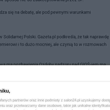
adza się na debatę, ale pod pewnymi warunkami
 Solidarnej Polski. Gazeta.pl podkreśla, że tak naprawdę
remierowi i to dużo mocniej, ale czynią to w rozmowach
prawa ma pozbawienia Ozdoby nadzoru nad GIOŚ-iem ma
niku,
fanych partnerów oraz inne podmioty z salon24.pl uzyskujemy dost
niu oraz przetwarzamy dane osobowe, takie jak unikalne identyfikat