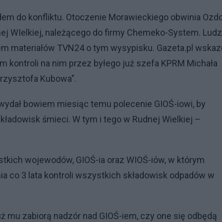
dem do konfliktu. Otoczenie Morawieckiego obwinia Ozd
ej WIelkiej, należącego do firmy Chemeko-System. Ludz
iem materiałów TVN24 o tym wysypisku. Gazeta.pl wskaz
m kontroli na nim przez byłego już szefa KPRM Michała
Krzysztofa Kubowa".
wydał bowiem miesiąc temu polecenie GIOŚ-iowi, by
kładowisk śmieci. W tym i tego w Rudnej Wielkiej –
stkich wojewodów, GIOŚ-ia oraz WIOŚ-iów, w którym
a co 3 lata kontroli wszystkich składowisk odpadów w
 już mu zabiorą nadzór nad GIOŚ-iem, czy one się odbędą