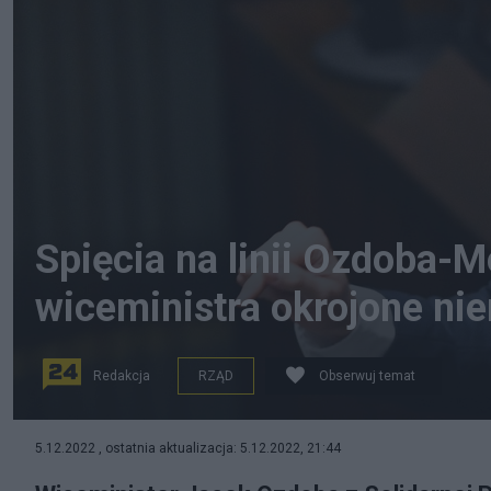
Spięcia na linii Ozdoba-
wiceministra okrojone nie
Redakcja
RZĄD
Obserwuj temat
Jacek Ozdoba straci nadzór nad GIOŚ-iem. (fot. PAP)
5.12.2022 , ostatnia aktualizacja: 5.12.2022, 21:44