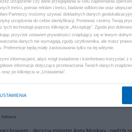
przez urządzenie czy dane przeglądania w celu zapewniania sperson
ych treści, pomiar reklam i treści, badanie odbiorców oraz ulepszan
fani Partnerzy możemy używać dokładnych danych geolokalizacyjn
tykę urządzenia do celów identyfikacji. Ponieważ cenimy Twoją pry
z tych technologii poprzez kliknięcie „Akceptuję”. Zgoda jest dobro
ikając przycisk ustawień prywatności znajdujący się w lewym dolny
etwarzania danych nie wymagają zgody użytkownika, ale masz prawo 
. Preferencje będą miały zastosowania tylko na tej witrynie.
szymi informacjami, abyś mógł świadomie i komfortowo korzystać z
gółowe informacje dotyczące przetwarzania Twoich danych znajdzi
s
oraz po kliknięciu w „Ustawienia”.
USTAWIENIA
Reklama
traci bowiem - decyzją minister Anny Moskwy - nadzór n