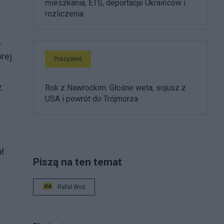
mieszkania, ETS, deportacje Ukraińców i
rozliczenia
.
rej
Prezydent
z
Rok z Nawrockim. Głośne weta, sojusz z
USA i powrót do Trójmorza
ł
Piszą na ten temat
Rafał Woś