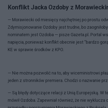
Konflikt Jacka Ozdoby z Morawieck
— Morawiecki od miesięcy najchętniej po prostu odw
Zdymisjonowanie Ozdoby jest trudne, bo zaogniłoby 
nominatem jest Ozdoba — pisze Gazeta.pl. Portal ws
napięcia, ponieważ konflikt obecnie jest "bardzo g
KE w sprawie środków z KPO.
— Nie można pozwolić na to, aby wiceministrowi pła
jeden z stronników premiera. Chodzi o nazwanie p
— Są błędy dotyczące relacji z Unią Europejską. W
mówił Ozdoba. Zapewniał również, że nie wyklucza on 
przypadku porozumienia Morawieckiego z Brukselą,