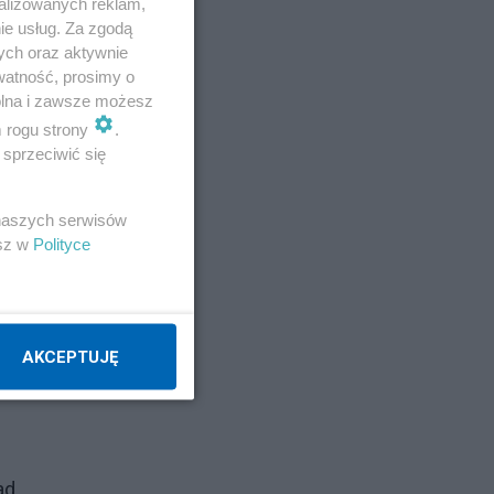
alizowanych reklam,
ie usług. Za zgodą
ych oraz aktywnie
watność, prosimy o
wolna i zawsze możesz
m rogu strony
.
sprzeciwić się
 naszych serwisów
esz w
Polityce
AKCEPTUJĘ
ad