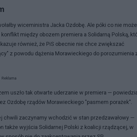
im
ołałby wiceministra Jacka Ozdobę. Ale póki co nie może
konflikt między obozem premiera a Solidarną Polską, któ
kazuje również, że PiS obecnie nie chce zwiększać
orący" z powodu dążenia Morawieckiego do porozumienia 
Reklama
zem uszło tak otwarte uderzanie w premiera — powiedzia
rzez Ozdobę rządów Morawieckiego "pasmem porażek".
 tej chwili zaczynamy wchodzić w stan przedzawałowy —
także wyjścia Solidarnej Polski z koalicji rządzącej, w
 w sposób nie do zaakceptowania przez SP.