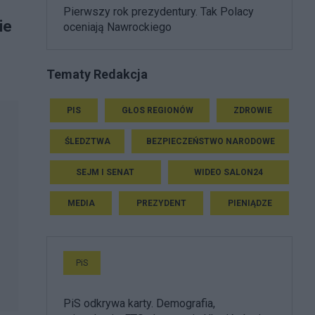
Pierwszy rok prezydentury. Tak Polacy
ie
oceniają Nawrockiego
Tematy Redakcja
PIS
GŁOS REGIONÓW
ZDROWIE
ŚLEDZTWA
BEZPIECZEŃSTWO NARODOWE
SEJM I SENAT
WIDEO SALON24
MEDIA
PREZYDENT
PIENIĄDZE
PiS
PiS odkrywa karty. Demografia,