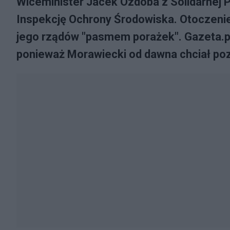
Wiceminister Jacek Ozdoba z Solidarnej 
Inspekcję Ochrony Środowiska. Otoczenie 
jego rządów "pasmem porażek". Gazeta.pl
ponieważ Morawiecki od dawna chciał po