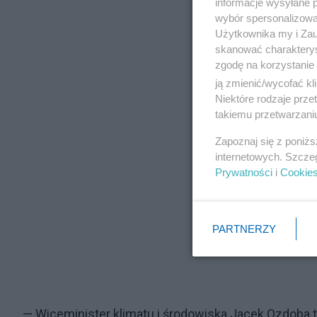
informacje wysyłane 
wybór spersonalizowan
Użytkownika my i Zau
skanować charakterys
zgodę na korzystanie 
ją zmienić/wycofać kl
Niektóre rodzaje prz
takiemu przetwarzaniu
Zapoznaj się z poniż
internetowych. Szcze
Prywatności
i
Cookie
PARTNERZY
— Wiceminister klimatu i środowiska Jacek Ozdoba 