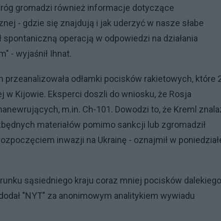
róg gromadzi również informacje dotyczące
j - gdzie się znajdują i jak uderzyć w nasze słabe
ył spontaniczną operacją w odpowiedzi na działania
" - wyjaśnił Ihnat.
h przeanalizowała odłamki pocisków rakietowych, które 
ej w Kijowie. Eksperci doszli do wniosku, że Rosja
ewrujących, m.in. Ch-101. Dowodzi to, że Kreml znala
zbędnych materiałów pomimo sankcji lub zgromadził
zpoczęciem inwazji na Ukrainę - oznajmił w poniedział
erunku sąsiedniego kraju coraz mniej pocisków dalekieg
 - dodał "NYT" za anonimowym analitykiem wywiadu