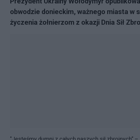
Prezydent Ukrainy Wołodymyr opublikowa
obwodzie donieckim, ważnego miasta w st
życzenia żołnierzom z okazji Dnia Sił Zbro
"Jesteśmy dumni z całych naszych sił zbrojnych” –