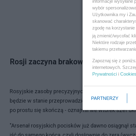
informacje wysyłane 
wybór spersonalizowan
Użytkownika my i Zau
skanować charakterys
zgodę na korzystanie 
ją zmienić/wycofać kl
Niektóre rodzaje prz
takiemu przetwarzaniu
Rosji zaczyna brakować pocisków
Zapoznaj się z poniż
internetowych. Szcze
Prywatności
i
Cookie
Rosyjskie zasoby precyzyjnych pocisków rakietowyc
PARTNERZY
będzie w stanie przeprowadzić jeszcze tylko kilka 
po prostu się skończą - oznajmił we wtorek szef 
"Arsenał rosyjskich pocisków już dawno osiągnął s
iść do samego końca, czyli dosłownie do zera (wyczer