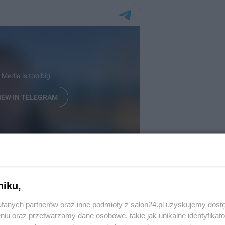
niku,
fanych partnerów oraz inne podmioty z salon24.pl uzyskujemy dost
niu oraz przetwarzamy dane osobowe, takie jak unikalne identyfikat