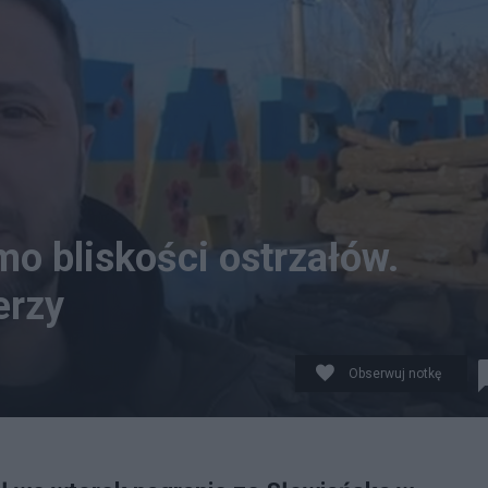
o bliskości ostrzałów.
erzy
Obserwuj notkę
zie donieckim. Źródło: Telegram/Wołodymyr Zełenski