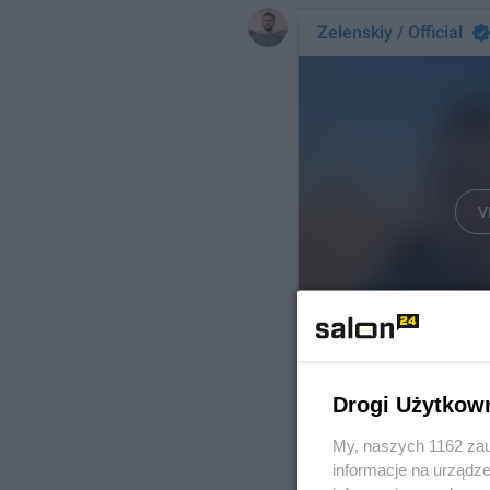
Drogi Użytkow
My, naszych 1162 zau
informacje na urządze