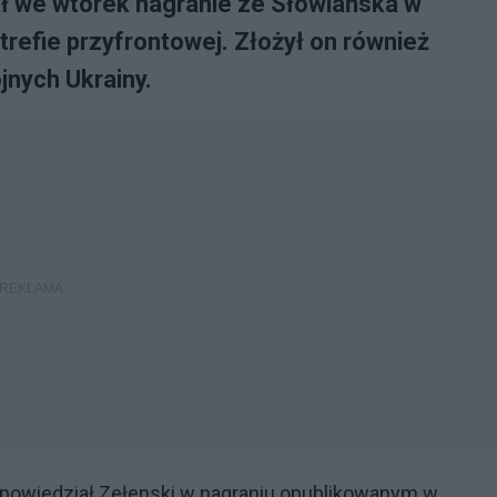
ł we wtorek nagranie ze Słowiańska w
refie przyfrontowej. Złożył on również
jnych Ukrainy.
 powiedział Zełenski w nagraniu opublikowanym w