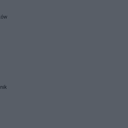
aków
nik