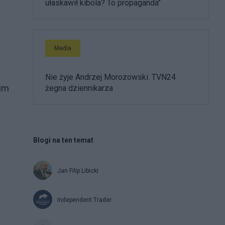
ułaskawił kibola? To propaganda"
Media
Nie żyje Andrzej Morozowski. TVN24
kim
żegna dziennikarza
Blogi na ten temat
Jan Filip Libicki
Independent Trader