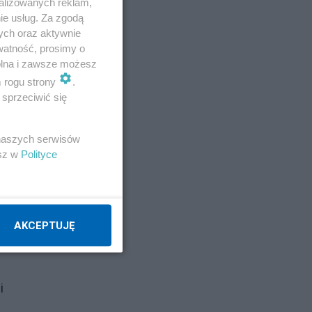
alizowanych reklam,
ie usług. Za zgodą
ych oraz aktywnie
watność, prosimy o
wolna i zawsze możesz
m rogu strony
.
sprzeciwić się
 naszych serwisów
esz w
Polityce
óg
AKCEPTUJĘ
et
i