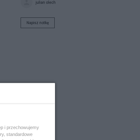
julian olech
Napisz notkę
ęp i przechowujemy
ory, standardowe