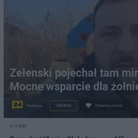
Zełenski pojechał tam mim
Mocne wsparcie dla żołni
Redakcja
UKRAINA
Obserwuj temat
Zełenski opublikował nagranie ze Słowiańska w obwod
6.12.2022