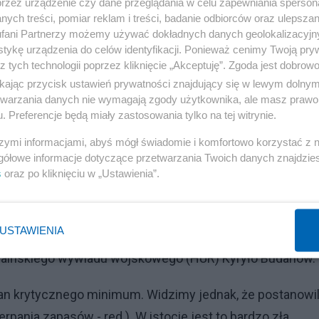
przez urządzenie czy dane przeglądania w celu zapewniania sperson
ych treści, pomiar reklam i treści, badanie odbiorców oraz ulepszan
fani Partnerzy możemy używać dokładnych danych geolokalizacyjn
tykę urządzenia do celów identyfikacji. Ponieważ cenimy Twoją pry
z tych technologii poprzez kliknięcie „Akceptuję”. Zgoda jest dobro
ikając przycisk ustawień prywatności znajdujący się w lewym dolny
etwarzania danych nie wymagają zgody użytkownika, ale masz prawo 
. Preferencje będą miały zastosowania tylko na tej witrynie.
szymi informacjami, abyś mógł świadomie i komfortowo korzystać z
gółowe informacje dotyczące przetwarzania Twoich danych znajdzi
s
oraz po kliknięciu w „Ustawienia”.
Reklama
h dalekiego zasięgu powoli się wyczerpują, dlatego wr
USTAWIENIA
zmasowanych ataków na Ukrainę; później zapasy tych raki
ukraińskiego wywiadu wojskowego (HUR) Kyryło Budanow.
tan krytycznego minimum. Widzimy jednak, że postanowil
pania zapasów - red.). W istocie jest to bardzo zła