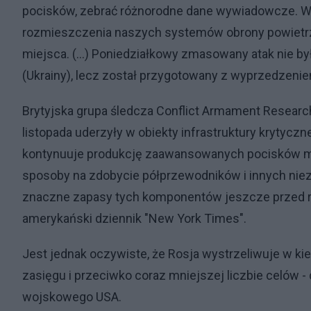
pocisków, zebrać różnorodne dane wywiadowcze. W
rozmieszczenia naszych systemów obrony powietrzne
miejsca. (...) Poniedziałkowy zmasowany atak nie b
(Ukrainy), lecz został przygotowany z wyprzedzeniem
Brytyjska grupa śledcza Conflict Armament Researc
listopada uderzyły w obiekty infrastruktury krytyczn
kontynuuje produkcję zaawansowanych pocisków man
sposoby na zdobycie półprzewodników i innych nie
znaczne zapasy tych komponentów jeszcze przed ro
amerykański dziennik "New York Times".
Jest jednak oczywiste, że Rosja wystrzeliwuje w ki
zasięgu i przeciwko coraz mniejszej liczbie celów
wojskowego USA.