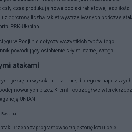
 cały czas produkują nowe pociski rakietowe, lecz ilość
u z ogromną liczbą rakiet wystrzeliwanych podczas at
rtal RBK-Ukraina.
sięgu w Rosji nie dotyczy wszystkich typów tego
ynnik powodujący osłabienie siły militarnej wroga.
nymi atakami
ymuje się na wysokim poziomie, dlatego w najbliższych
b podejmowanych przez Kreml - ostrzegł we wtorek rzecz
z agencję UNIAN.
Reklama
atak. Trzeba zaprogramować trajektorię lotu i cele