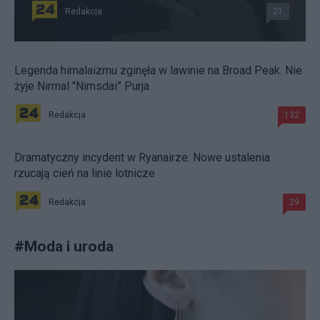
Redakcja
21
Legenda himalaizmu zginęła w lawinie na Broad Peak. Nie
żyje Nirmal "Nimsdai” Purja
Redakcja
132
Dramatyczny incydent w Ryanairze. Nowe ustalenia
rzucają cień na linie lotnicze
Redakcja
29
#
Moda i uroda