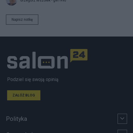
Grzegorz Wszołek - gw1990
Napisz notkę
Podziel się swoją opinią
ZAŁÓŻ BLOG
Polityka