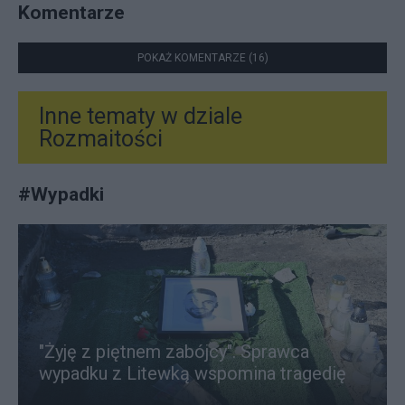
Komentarze
POKAŻ KOMENTARZE (16)
Inne tematy w dziale
Rozmaitości
#
Wypadki
"Żyję z piętnem zabójcy". Sprawca
wypadku z Litewką wspomina tragedię