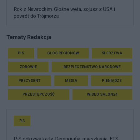
Rok z Nawrockim. Głośne weta, sojusz z USA i
powrót do Trójmorza
Tematy Redakcja
PIS
GŁOS REGIONÓW
ŚLEDZTWA
ZDROWIE
BEZPIECZEŃSTWO NARODOWE
PREZYDENT
MEDIA
PIENIĄDZE
PRZESTĘPCZOŚĆ
WIDEO SALON24
PiS
PiS odkrywa karty. Demografia, mieszkania, ETS,