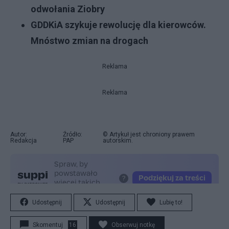
odwołania Ziobry
GDDKiA szykuje rewolucję dla kierowców.
Mnóstwo zmian na drogach
Reklama
Reklama
Autor:
Źródło:
© Artykuł jest chroniony prawem
Redakcja
PAP
autorskim.
Udostępnij
Udostępnij
Lubię to!
Skomentuj
16
Obserwuj notkę