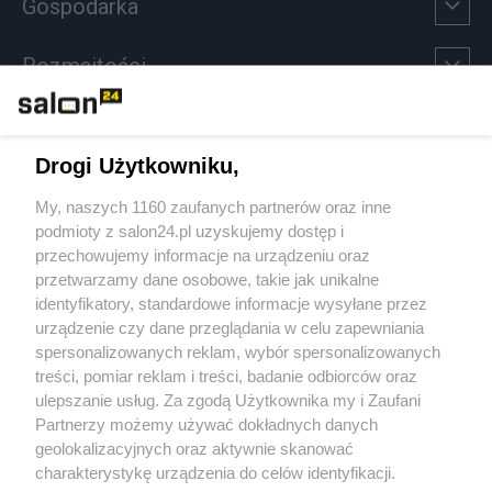
Gospodarka
Rozmaitości
Technologie
Drogi Użytkowniku,
Sport
My, naszych 1160 zaufanych partnerów oraz inne
podmioty z salon24.pl uzyskujemy dostęp i
Społeczeństwo
przechowujemy informacje na urządzeniu oraz
przetwarzamy dane osobowe, takie jak unikalne
Kultura
identyfikatory, standardowe informacje wysyłane przez
urządzenie czy dane przeglądania w celu zapewniania
spersonalizowanych reklam, wybór spersonalizowanych
treści, pomiar reklam i treści, badanie odbiorców oraz
ulepszanie usług. Za zgodą Użytkownika my i Zaufani
X
Facebook
Instagram
Youtube
Partnerzy możemy używać dokładnych danych
geolokalizacyjnych oraz aktywnie skanować
charakterystykę urządzenia do celów identyfikacji.