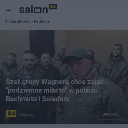
Strona główna
Redakcja
Szef grupy Wagnera chce zająć
"podziemne miasto" w pobliżu
Bachmutu i Soledaru
Redakcja
UKRAINA
Jewgienij Prigożyn, nazywany "kucharzem Putina", i jego