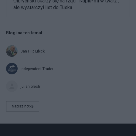
Olbrychski skarży się na rząd. "Napluł mi w twarz",
ale wystarczył list do Tuska
Blogi na ten temat
Jan Filip Libicki
Independent Trader
julian olech
Napisz notkę