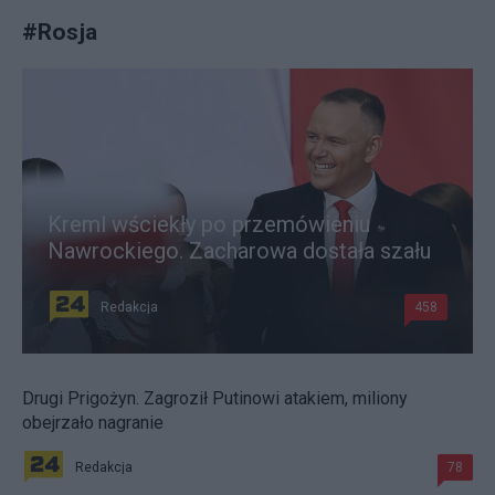
#
Rosja
Kreml wściekły po przemówieniu
Nawrockiego. Zacharowa dostała szału
Redakcja
458
Drugi Prigożyn. Zagroził Putinowi atakiem, miliony
obejrzało nagranie
Redakcja
78