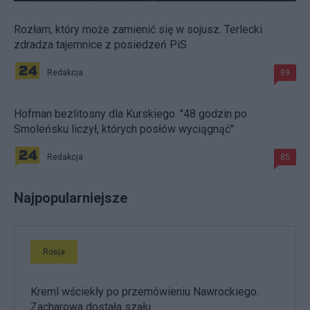
Rozłam, który może zamienić się w sojusz. Terlecki
zdradza tajemnice z posiedzeń PiS
Redakcja
89
Hofman bezlitosny dla Kurskiego. "48 godzin po
Smoleńsku liczył, których posłów wyciągnąć"
Redakcja
85
Najpopularniejsze
Rosja
Kreml wściekły po przemówieniu Nawrockiego.
Zacharowa dostała szału