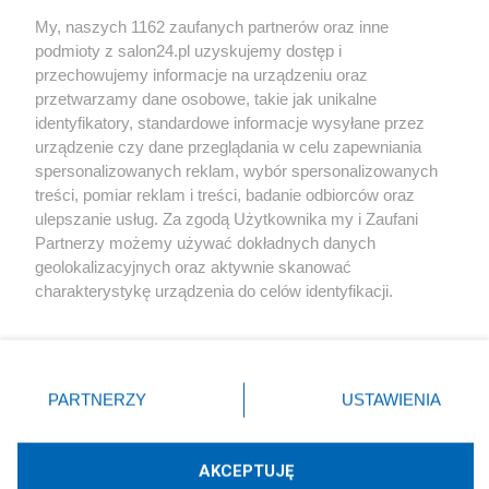
Sport
My, naszych 1162 zaufanych partnerów oraz inne
podmioty z salon24.pl uzyskujemy dostęp i
Społeczeństwo
przechowujemy informacje na urządzeniu oraz
przetwarzamy dane osobowe, takie jak unikalne
Kultura
identyfikatory, standardowe informacje wysyłane przez
urządzenie czy dane przeglądania w celu zapewniania
spersonalizowanych reklam, wybór spersonalizowanych
treści, pomiar reklam i treści, badanie odbiorców oraz
ulepszanie usług. Za zgodą Użytkownika my i Zaufani
X
Facebook
Instagram
Youtube
Partnerzy możemy używać dokładnych danych
geolokalizacyjnych oraz aktywnie skanować
charakterystykę urządzenia do celów identyfikacji.
Web Content Media sp. z o. o. © 2022
Ponieważ cenimy Twoją prywatność, prosimy o zgodę na
korzystanie z tych technologii poprzez kliknięcie
„Akceptuję”. Zgoda jest dobrowolna i zawsze możesz ją
Pomoc
O nas
Praca
Reklama
Kontakt
zmienić/wycofać klikając przycisk ustawień prywatności
PARTNERZY
USTAWIENIA
znajdujący się w lewym dolnym rogu strony
. Niektóre
rodzaje przetwarzania danych nie wymagają zgody
użytkownika, ale masz prawo sprzeciwić się takiemu
AKCEPTUJĘ
przetwarzaniu. Preferencje będą miały zastosowania tylko