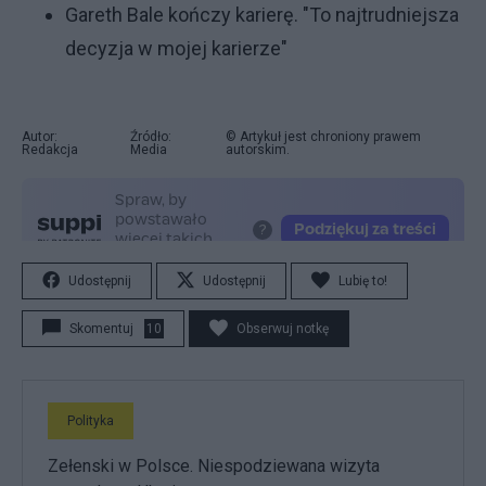
Gareth Bale kończy karierę. "To najtrudniejsza
decyzja w mojej karierze"
Autor:
Źródło:
© Artykuł jest chroniony prawem
Redakcja
Media
autorskim.
Udostępnij
Udostępnij
Lubię to!
Skomentuj
10
Obserwuj notkę
Polityka
Zełenski w Polsce. Niespodziewana wizyta