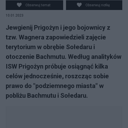
najemnicy. Fot. Twitter/screenshot
Obserwuj temat
Obserwuj notkę
10.01.2023
Jewgienij Prigożyn i jego bojownicy z
tzw. Wagnera zapowiedzieli zajęcie
terytorium w obrębie Sołedaru i
otoczenie Bachmutu. Według analityków
ISW Prigożyn próbuje osiągnąć kilka
celów jednocześnie, roszcząc sobie
prawo do "podziemnego miasta" w
pobliżu Bachmutu i Sołedaru.