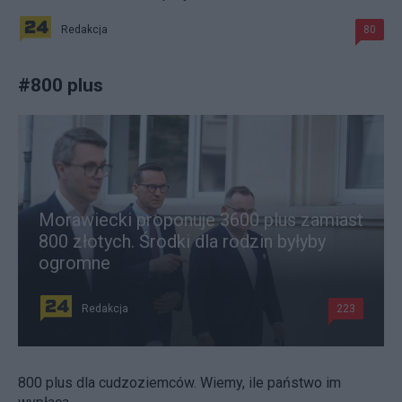
Redakcja
80
#
800 plus
Morawiecki proponuje 3600 plus zamiast
800 złotych. Środki dla rodzin byłyby
ogromne
Redakcja
223
800 plus dla cudzoziemców. Wiemy, ile państwo im