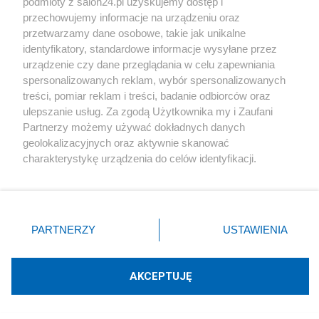
podmioty z salon24.pl uzyskujemy dostęp i
przechowujemy informacje na urządzeniu oraz
SEJM I SENAT
WIDEO SALON24
MEDIA
przetwarzamy dane osobowe, takie jak unikalne
identyfikatory, standardowe informacje wysyłane przez
PREZYDENT
PIENIĄDZE
urządzenie czy dane przeglądania w celu zapewniania
spersonalizowanych reklam, wybór spersonalizowanych
treści, pomiar reklam i treści, badanie odbiorców oraz
ulepszanie usług. Za zgodą Użytkownika my i Zaufani
PiS
Partnerzy możemy używać dokładnych danych
geolokalizacyjnych oraz aktywnie skanować
PiS odkrywa karty. Demografia, mieszkania, ETS,
charakterystykę urządzenia do celów identyfikacji.
deportacje Ukraińców i rozliczenia
Ponieważ cenimy Twoją prywatność, prosimy o zgodę na
korzystanie z tych technologii poprzez kliknięcie
„Akceptuję”. Zgoda jest dobrowolna i zawsze możesz ją
zmienić/wycofać klikając przycisk ustawień prywatności
PARTNERZY
USTAWIENIA
Prezydent
znajdujący się w lewym dolnym rogu strony
. Niektóre
rodzaje przetwarzania danych nie wymagają zgody
użytkownika, ale masz prawo sprzeciwić się takiemu
Rok z Nawrockim. Głośne weta, sojusz z USA i
AKCEPTUJĘ
przetwarzaniu. Preferencje będą miały zastosowania tylko
powrót do Trójmorza
na tej witrynie.