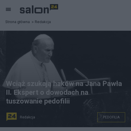
Strona główna
Redakcja
Wciąż szukają haków na Jana Pawła
II. Ekspert o dowodach na
tuszowanie pedofilii
Redakcja
PEDOFILIA
Jan Paweł II podczas wizyty w Nowym Jorku w 1979