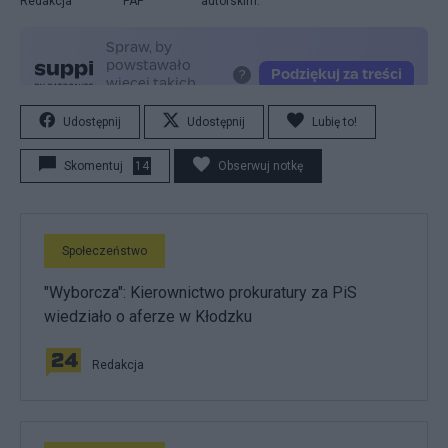
Redakcja
PAP
autorskim.
Udostępnij
Udostępnij
Lubię to!
Skomentuj
14
Obserwuj notkę
Społeczeństwo
"Wyborcza": Kierownictwo prokuratury za PiS
wiedziało o aferze w Kłodzku
Redakcja