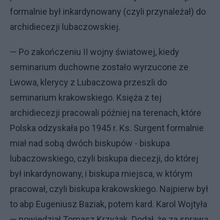
formalnie był inkardynowany (czyli przynależał) do
archidiecezji lubaczowskiej.
— Po zakończeniu II wojny światowej, kiedy
seminarium duchowne zostało wyrzucone ze
Lwowa, klerycy z Lubaczowa przeszli do
seminarium krakowskiego. Księża z tej
archidiecezji pracowali później na terenach, które
Polska odzyskała po 1945 r. Ks. Surgent formalnie
miał nad sobą dwóch biskupów - biskupa
lubaczowskiego, czyli biskupa diecezji, do której
był inkardynowany, i biskupa miejsca, w którym
pracował, czyli biskupa krakowskiego. Najpierw był
to abp Eugeniusz Baziak, potem kard. Karol Wojtyła
— powiedział Tomasz Krzyżak. Dodał, że za sprawą