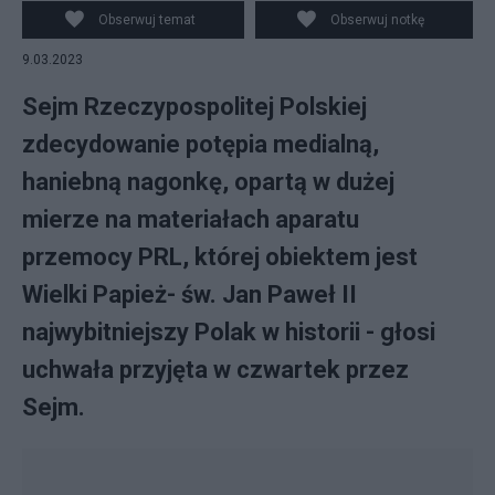
obrony dobrego imienia św. Jana Pawła II. Fot. PAP/Rafał
Obserwuj temat
Obserwuj notkę
Guz
9.03.2023
Sejm Rzeczypospolitej Polskiej
zdecydowanie potępia medialną,
haniebną nagonkę, opartą w dużej
mierze na materiałach aparatu
przemocy PRL, której obiektem jest
Wielki Papież- św. Jan Paweł II
najwybitniejszy Polak w historii - głosi
uchwała przyjęta w czwartek przez
Sejm.