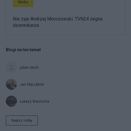
Media
Nie żyje Andrzej Morozowski. TVN24 żegna
dziennikarza
Blogi na ten temat
julian olech
Jan Filip Libicki
Łukasz Warzecha
Napisz notkę