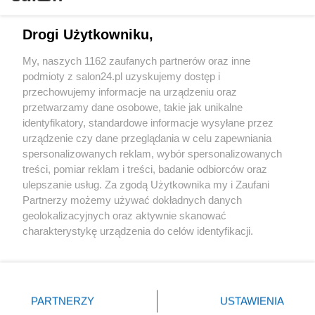
Technologie
Drogi Użytkowniku,
Sport
My, naszych 1162 zaufanych partnerów oraz inne
podmioty z salon24.pl uzyskujemy dostęp i
Społeczeństwo
przechowujemy informacje na urządzeniu oraz
przetwarzamy dane osobowe, takie jak unikalne
Kultura
identyfikatory, standardowe informacje wysyłane przez
urządzenie czy dane przeglądania w celu zapewniania
spersonalizowanych reklam, wybór spersonalizowanych
treści, pomiar reklam i treści, badanie odbiorców oraz
ulepszanie usług. Za zgodą Użytkownika my i Zaufani
X
Facebook
Instagram
Youtube
Partnerzy możemy używać dokładnych danych
geolokalizacyjnych oraz aktywnie skanować
charakterystykę urządzenia do celów identyfikacji.
Web Content Media sp. z o. o. © 2022
Ponieważ cenimy Twoją prywatność, prosimy o zgodę na
korzystanie z tych technologii poprzez kliknięcie
„Akceptuję”. Zgoda jest dobrowolna i zawsze możesz ją
Pomoc
O nas
Praca
Reklama
Kontakt
zmienić/wycofać klikając przycisk ustawień prywatności
PARTNERZY
USTAWIENIA
znajdujący się w lewym dolnym rogu strony
. Niektóre