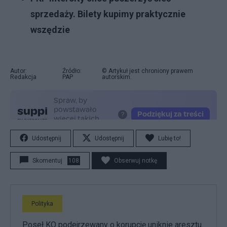
sprzedaży. Bilety kupimy praktycznie
wszędzie
Autor:
Źródło:
© Artykuł jest chroniony prawem
Redakcja
PAP
autorskim.
Udostępnij
Udostępnij
Lubię to!
Skomentuj
108
Obserwuj notkę
Polityka
Poseł KO podejrzewany o korupcję uniknie aresztu.