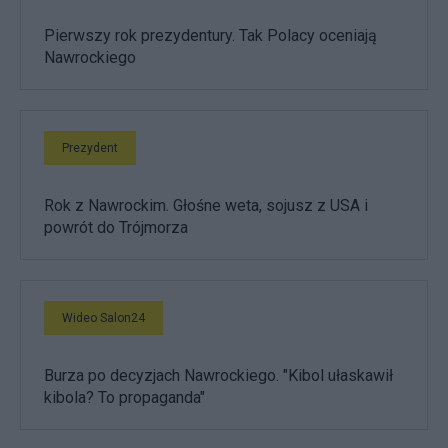
Pierwszy rok prezydentury. Tak Polacy oceniają
Nawrockiego
Prezydent
Rok z Nawrockim. Głośne weta, sojusz z USA i
powrót do Trójmorza
Wideo Salon24
Burza po decyzjach Nawrockiego. "Kibol ułaskawił
kibola? To propaganda"