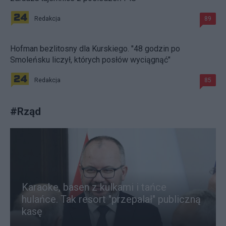
Redakcja
89
Hofman bezlitosny dla Kurskiego. "48 godzin po
Smoleńsku liczył, których posłów wyciągnąć"
Redakcja
85
#
Rząd
Karaoke, basen z kulkami i tańce
hulańce. Tak resort "przepalał" publiczną
kasę