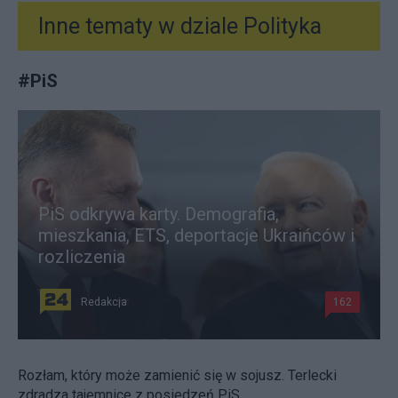
Inne tematy w dziale
Polityka
#
PiS
PiS odkrywa karty. Demografia,
mieszkania, ETS, deportacje Ukraińców i
rozliczenia
Redakcja
162
Rozłam, który może zamienić się w sojusz. Terlecki
zdradza tajemnice z posiedzeń PiS