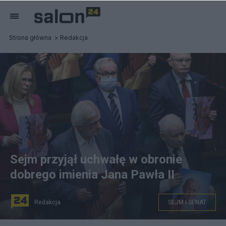
Strona główna
Redakcja
Sejm przyjął uchwałę w obronie
dobrego imienia Jana Pawła II
Redakcja
SEJM I SENAT
Posłowie PiS przed głosowaniem nad uchwałą ws.