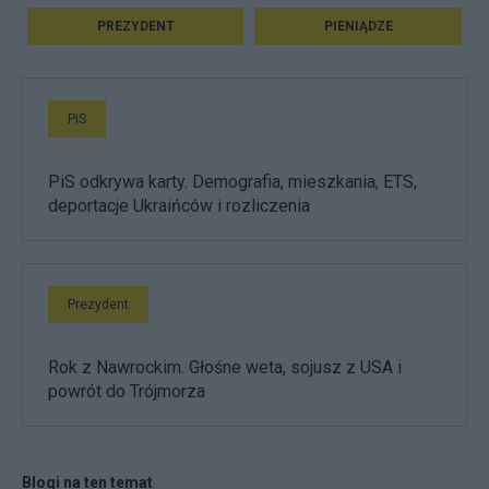
PREZYDENT
PIENIĄDZE
PiS
PiS odkrywa karty. Demografia, mieszkania, ETS,
deportacje Ukraińców i rozliczenia
Prezydent
Rok z Nawrockim. Głośne weta, sojusz z USA i
powrót do Trójmorza
Blogi na ten temat