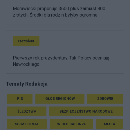
Morawiecki proponuje 3600 plus zamiast 800
złotych. Środki dla rodzin byłyby ogromne
Prezydent
Pierwszy rok prezydentury. Tak Polacy oceniają
Nawrockiego
Tematy Redakcja
PIS
GŁOS REGIONÓW
ZDROWIE
ŚLEDZTWA
BEZPIECZEŃSTWO NARODOWE
SEJM I SENAT
WIDEO SALON24
MEDIA