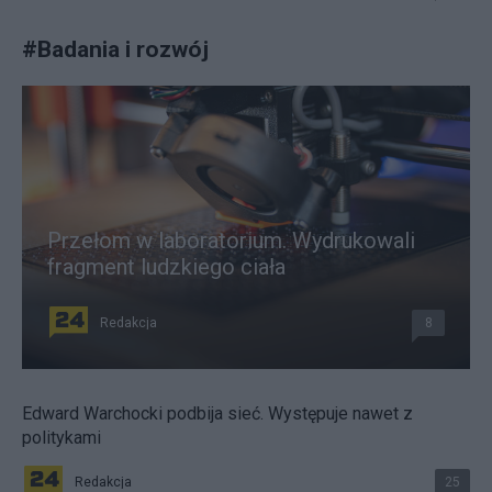
#
Badania i rozwój
Przełom w laboratorium. Wydrukowali
fragment ludzkiego ciała
Redakcja
8
Edward Warchocki podbija sieć. Występuje nawet z
politykami
Redakcja
25