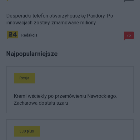
Desperacki telefon otworzył puszkę Pandory. Po
innowacjach zostały zmarnowane miliony
Redakcja
75
Najpopularniejsze
Rosja
Kreml wściekły po przemówieniu Nawrockiego.
Zacharowa dostała szału
800 plus