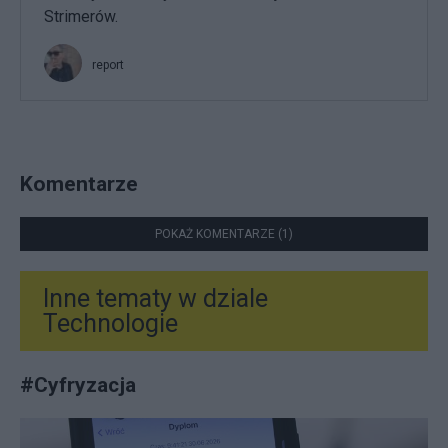
Strimerów.
report
Komentarze
POKAŻ KOMENTARZE (1)
Inne tematy w dziale
Technologie
#
Cyfryzacja