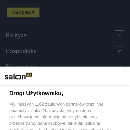
ZAŁÓŻ BLOG
Polityka
Gospodarka
Rozmaitości
Technologie
Drogi Użytkowniku,
Sport
My, naszych 1162 zaufanych partnerów oraz inne
podmioty z salon24.pl uzyskujemy dostęp i
Społeczeństwo
przechowujemy informacje na urządzeniu oraz
przetwarzamy dane osobowe, takie jak unikalne
Kultura
identyfikatory, standardowe informacje wysyłane przez