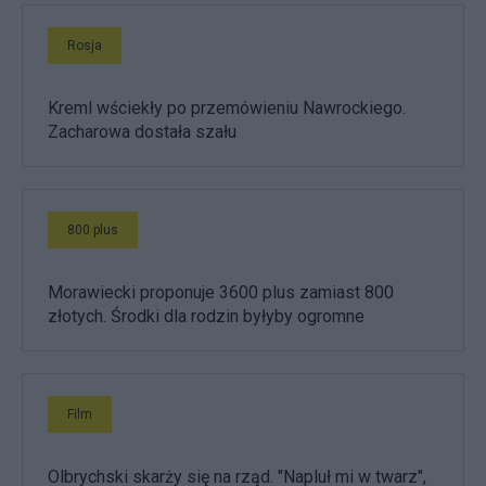
Rosja
Kreml wściekły po przemówieniu Nawrockiego.
Zacharowa dostała szału
800 plus
Morawiecki proponuje 3600 plus zamiast 800
złotych. Środki dla rodzin byłyby ogromne
Film
Olbrychski skarży się na rząd. "Napluł mi w twarz",