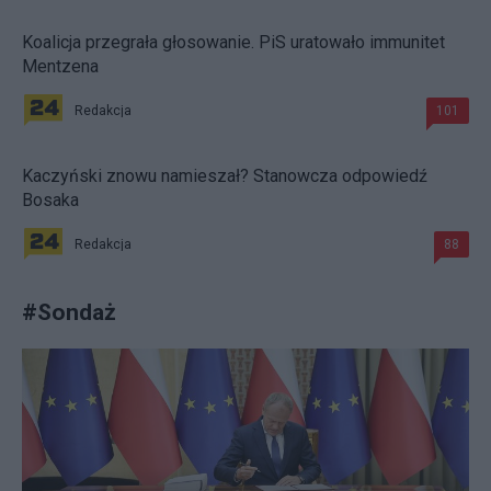
Koalicja przegrała głosowanie. PiS uratowało immunitet
Mentzena
Redakcja
101
Kaczyński znowu namieszał? Stanowcza odpowiedź
Bosaka
Redakcja
88
#
Sondaż