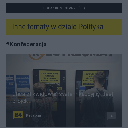
POKAŻ KOMENTARZE (23)
Inne tematy w dziale
Polityka
#
Konfederacja
Chcą zlikwidować system kaucyjny. Jest
projekt
Redakcja
2