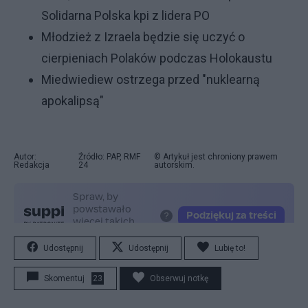
Solidarna Polska kpi z lidera PO
Młodzież z Izraela będzie się uczyć o
cierpieniach Polaków podczas Holokaustu
Miedwiediew ostrzega przed "nuklearną
apokalipsą"
Autor:
Źródło: PAP, RMF
© Artykuł jest chroniony prawem
Redakcja
24
autorskim.
Udostępnij
Udostępnij
Lubię to!
Skomentuj
23
Obserwuj notkę