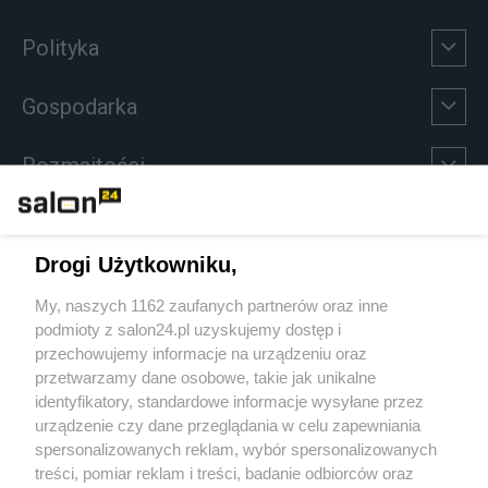
Polityka
Gospodarka
Rozmaitości
Technologie
Drogi Użytkowniku,
Sport
My, naszych 1162 zaufanych partnerów oraz inne
podmioty z salon24.pl uzyskujemy dostęp i
Społeczeństwo
przechowujemy informacje na urządzeniu oraz
przetwarzamy dane osobowe, takie jak unikalne
Kultura
identyfikatory, standardowe informacje wysyłane przez
urządzenie czy dane przeglądania w celu zapewniania
spersonalizowanych reklam, wybór spersonalizowanych
treści, pomiar reklam i treści, badanie odbiorców oraz