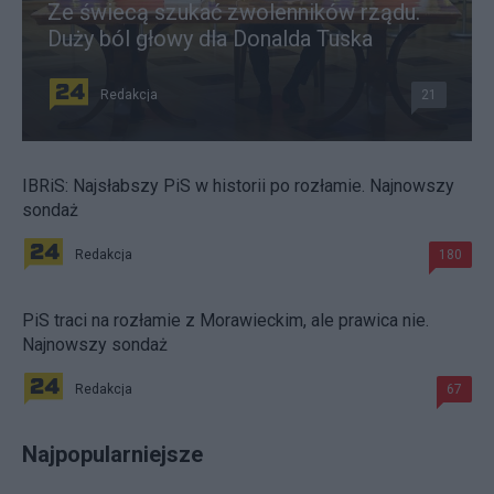
Ze świecą szukać zwolenników rządu.
Duży ból głowy dla Donalda Tuska
Redakcja
21
IBRiS: Najsłabszy PiS w historii po rozłamie. Najnowszy
sondaż
Redakcja
180
PiS traci na rozłamie z Morawieckim, ale prawica nie.
Najnowszy sondaż
Redakcja
67
Najpopularniejsze