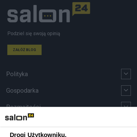
Podziel się swoją opinią
ZAŁÓŻ BLOG
Polityka
Gospodarka
Rozmaitości
Technologie
Drogi Użytkowniku,