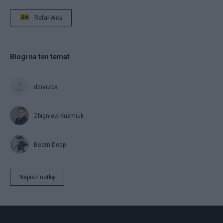
Rafał Woś
Blogi na ten temat
dzierzba
Zbigniew Kuźmiuk
Beem.Deep
Napisz notkę