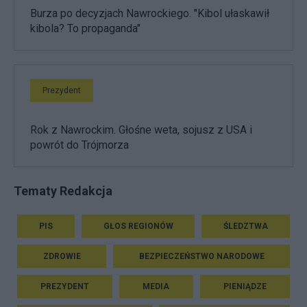
Burza po decyzjach Nawrockiego. "Kibol ułaskawił
kibola? To propaganda"
Prezydent
Rok z Nawrockim. Głośne weta, sojusz z USA i
powrót do Trójmorza
Tematy Redakcja
PIS
GŁOS REGIONÓW
ŚLEDZTWA
ZDROWIE
BEZPIECZEŃSTWO NARODOWE
PREZYDENT
MEDIA
PIENIĄDZE