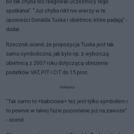
bo tak chyba też reagowali uczestnicy tego
spotkania". "Już chyba nikt nie wierzy w te
opowieści Donalda Tuska i obietnice, które padają" -
dodał.
Rzecznik ocenił, że propozycja Tuska jest tak
samo symboliczna, jak było np. z wyborczą
obietnicą z 2007 roku dotyczącą obniżenia
podatków VAT, PIT i CIT do 15 proc.
Reklama
"Tak samo to +babciowe+ też jest tylko symbolem i
to pewnie w takiej fazie pozostanie już na zawsze"
- ocenił.