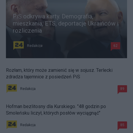
PiS odkrywa karty. Demografia,
mieszkania, ETS, deportacje Ukraińców i
rozliczenia
Redakcja
62
Rozłam, który może zamienić się w sojusz. Terlecki
zdradza tajemnice z posiedzeń PiS
Redakcja
89
Hofman bezlitosny dla Kurskiego. "48 godzin po
Smoleńsku liczył, których posłów wyciągnąć"
Redakcja
85