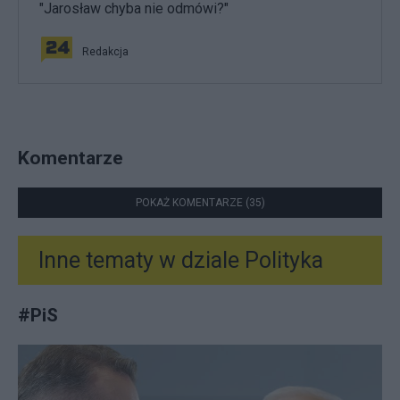
"Jarosław chyba nie odmówi?"
Redakcja
Komentarze
POKAŻ KOMENTARZE (35)
Inne tematy w dziale
Polityka
#
PiS