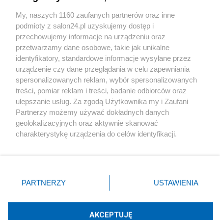
Sport
My, naszych 1160 zaufanych partnerów oraz inne
podmioty z salon24.pl uzyskujemy dostęp i
Społeczeństwo
przechowujemy informacje na urządzeniu oraz
przetwarzamy dane osobowe, takie jak unikalne
Kultura
identyfikatory, standardowe informacje wysyłane przez
urządzenie czy dane przeglądania w celu zapewniania
spersonalizowanych reklam, wybór spersonalizowanych
treści, pomiar reklam i treści, badanie odbiorców oraz
ulepszanie usług. Za zgodą Użytkownika my i Zaufani
X
Facebook
Instagram
Youtube
Partnerzy możemy używać dokładnych danych
geolokalizacyjnych oraz aktywnie skanować
charakterystykę urządzenia do celów identyfikacji.
Web Content Media sp. z o. o. © 2022
Ponieważ cenimy Twoją prywatność, prosimy o zgodę na
korzystanie z tych technologii poprzez kliknięcie
„Akceptuję”. Zgoda jest dobrowolna i zawsze możesz ją
Pomoc
O nas
Praca
Reklama
Kontakt
zmienić/wycofać klikając przycisk ustawień prywatności
PARTNERZY
USTAWIENIA
znajdujący się w lewym dolnym rogu strony
. Niektóre
rodzaje przetwarzania danych nie wymagają zgody
użytkownika, ale masz prawo sprzeciwić się takiemu
AKCEPTUJĘ