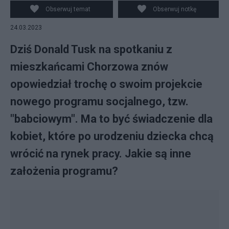
śląskim. (amb) PAP/Zbigniew Meissner
Obserwuj temat
Obserwuj notkę
24.03.2023
Dziś Donald Tusk na spotkaniu z
mieszkańcami Chorzowa znów
opowiedział trochę o swoim projekcie
nowego programu socjalnego, tzw.
"babciowym". Ma to być świadczenie dla
kobiet, które po urodzeniu dziecka chcą
wrócić na rynek pracy. Jakie są inne
założenia programu?