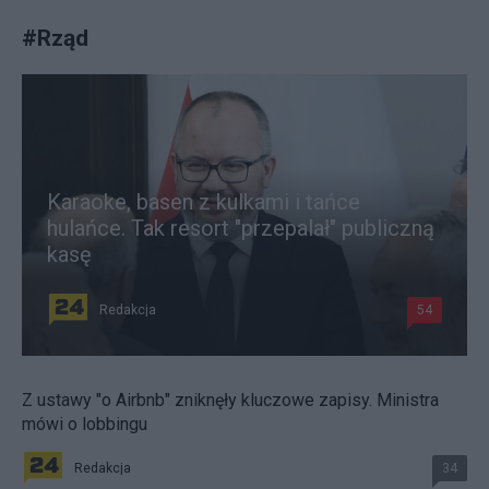
#
Rząd
Karaoke, basen z kulkami i tańce
hulańce. Tak resort "przepalał" publiczną
kasę
Redakcja
54
Z ustawy "o Airbnb" zniknęły kluczowe zapisy. Ministra
mówi o lobbingu
Redakcja
34