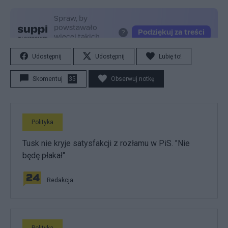
Udostępnij
Udostępnij
Lubię to!
Skomentuj
35
Obserwuj notkę
Polityka
Tusk nie kryje satysfakcji z rozłamu w PiS. "Nie
będę płakał"
Redakcja