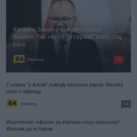
Karaoke, basen z kulkami i tańce
hulańce. Tak resort "przepalał" publiczną
kasę
Redakcja
70
Z ustawy "o Airbnb" zniknęły kluczowe zapisy. Ministra
mówi o lobbingu
Redakcja
34
Wiceminister odpowie za złamanie ciszy wyborczej?
Wniosek już w Sejmie