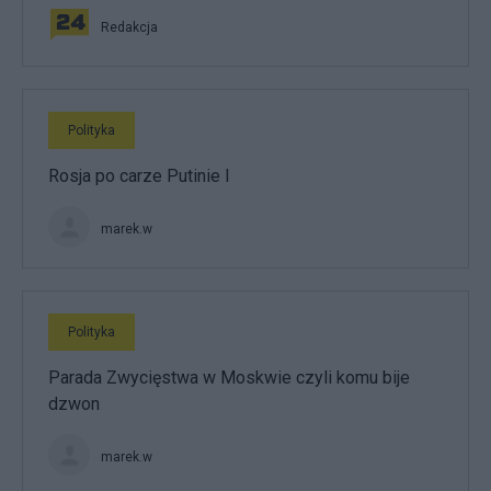
Redakcja
Polityka
Rosja po carze Putinie I
marek.w
Polityka
Parada Zwycięstwa w Moskwie czyli komu bije
dzwon
marek.w