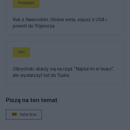
Prezydent
Rok z Nawrockim. Głośne weta, sojusz z USA i
powrót do Trójmorza
Film
Olbrychski skarży się na rząd. "Napluł mi w twarz",
ale wystarczył list do Tuska
Piszą na ten temat
Rafał Woś