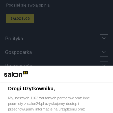
Podziel się swoją opinią
ZAŁÓŻ BLOG
Polityka
Gospodarka
Rozmaitości
Technologie
Drogi Użytkowniku,
Sport
My, naszych 1162 zaufanych partnerów oraz inne
podmioty z salon24.pl uzyskujemy dostęp i
Społeczeństwo
przechowujemy informacje na urządzeniu oraz