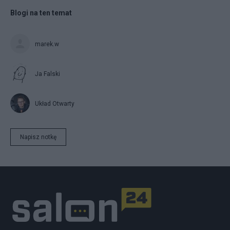
Blogi na ten temat
marek.w
Ja Falski
Układ Otwarty
Napisz notkę