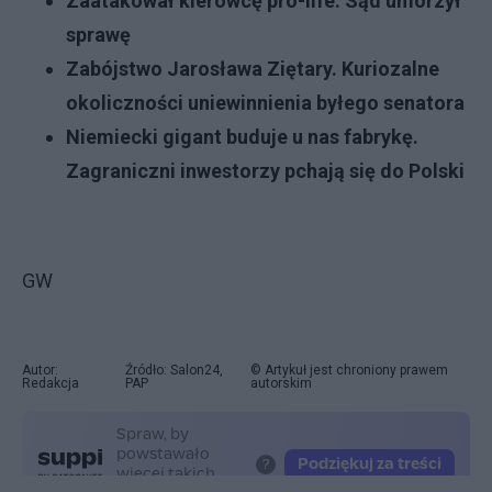
Zaatakował kierowcę pro-life. Sąd umorzył
sprawę
Zabójstwo Jarosława Ziętary. Kuriozalne
okoliczności uniewinnienia byłego senatora
Niemiecki gigant buduje u nas fabrykę.
Zagraniczni inwestorzy pchają się do Polski
GW
Autor:
Źródło: Salon24,
© Artykuł jest chroniony prawem
Redakcja
PAP
autorskim