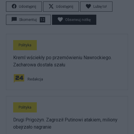
Udostępnij
Udostępnij
Lubię to!
Skomentuj
12
Obserwuj notkę
Polityka
Kreml wściekły po przemówieniu Nawrockiego.
Zacharowa dostała szału
Redakcja
Polityka
Drugi Prigożyn. Zagroził Putinowi atakiem, miliony
obejrzało nagranie