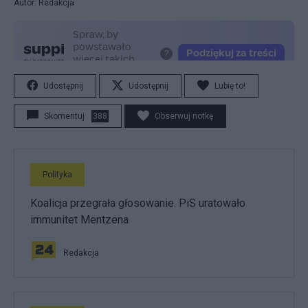
Autor: Redakcja
Udostępnij
Udostępnij
Lubię to!
Skomentuj
388
Obserwuj notkę
Polityka
Koalicja przegrała głosowanie. PiS uratowało
immunitet Mentzena
Redakcja