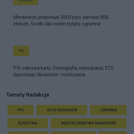
800 plus
Morawiecki proponuje 3600 plus zamiast 800
złotych. Środki dla rodzin byłyby ogromne
PiS
PiS odkrywa karty. Demografia, mieszkania, ETS,
deportacje Ukraińców i rozliczenia
Tematy Redakcja
PIS
GŁOS REGIONÓW
ZDROWIE
ŚLEDZTWA
BEZPIECZEŃSTWO NARODOWE