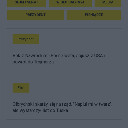
SEJM I SENAT
WIDEO SALON24
MEDIA
PREZYDENT
PIENIĄDZE
Prezydent
Rok z Nawrockim. Głośne weta, sojusz z USA i
powrót do Trójmorza
Film
Olbrychski skarży się na rząd. "Napluł mi w twarz",
ale wystarczył list do Tuska