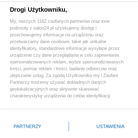
Drogi Użytkowniku,
Sport
My, naszych 1162 zaufanych partnerów oraz inne
podmioty z salon24.pl uzyskujemy dostęp i
Społeczeństwo
przechowujemy informacje na urządzeniu oraz
przetwarzamy dane osobowe, takie jak unikalne
Kultura
identyfikatory, standardowe informacje wysyłane przez
urządzenie czy dane przeglądania w celu zapewniania
spersonalizowanych reklam, wybór spersonalizowanych
treści, pomiar reklam i treści, badanie odbiorców oraz
ulepszanie usług. Za zgodą Użytkownika my i Zaufani
X
Facebook
Instagram
Youtube
Partnerzy możemy używać dokładnych danych
geolokalizacyjnych oraz aktywnie skanować
charakterystykę urządzenia do celów identyfikacji.
Web Content Media sp. z o. o. © 2022
Ponieważ cenimy Twoją prywatność, prosimy o zgodę na
korzystanie z tych technologii poprzez kliknięcie
„Akceptuję”. Zgoda jest dobrowolna i zawsze możesz ją
Pomoc
O nas
Praca
Reklama
Kontakt
zmienić/wycofać klikając przycisk ustawień prywatności
PARTNERZY
USTAWIENIA
znajdujący się w lewym dolnym rogu strony
. Niektóre
rodzaje przetwarzania danych nie wymagają zgody