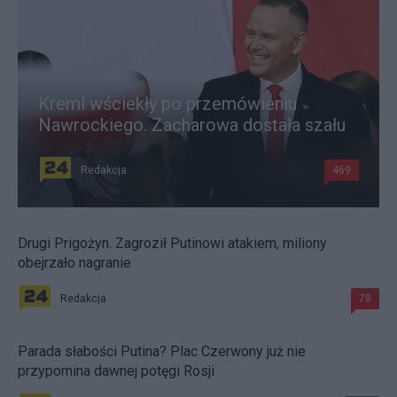
Kreml wściekły po przemówieniu
Nawrockiego. Zacharowa dostała szału
Redakcja
469
Drugi Prigożyn. Zagroził Putinowi atakiem, miliony
obejrzało nagranie
Redakcja
78
Parada słabości Putina? Plac Czerwony już nie
przypomina dawnej potęgi Rosji