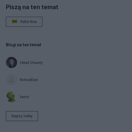
Piszą na ten temat
Rafał Woś
Blogi na ten temat
Układ Otwarty
KonradDan
kemir
Napisz notkę