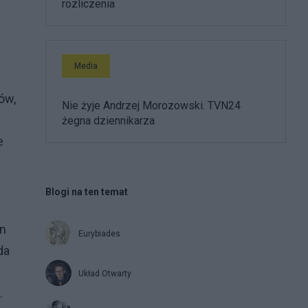
rozliczenia
z
Media
ów,
Nie żyje Andrzej Morozowski. TVN24
żegna dziennikarza
e
Blogi na ten temat
an
Eurybiades
da
Układ Otwarty
.