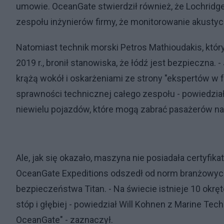
umowie. OceanGate stwierdził również, że Lochridge
zespołu inżynierów firmy, że monitorowanie akustyc
Natomiast technik morski Petros Mathioudakis, któr
2019 r., bronił stanowiska, że łódź jest bezpieczn
krążą wokół i oskarżeniami ze strony "ekspertów w fo
sprawności technicznej całego zespołu - powiedzia
niewielu pojazdów, które mogą zabrać pasażerów na 
Ale, jak się okazało, maszyna nie posiadała certyfi
OceanGate Expeditions odszedł od norm branżowyc
bezpieczeństwa Titan. - Na świecie istnieje 10 ok
stóp i głębiej - powiedział Will Kohnen z Marine Te
OceanGate" - zaznaczył.