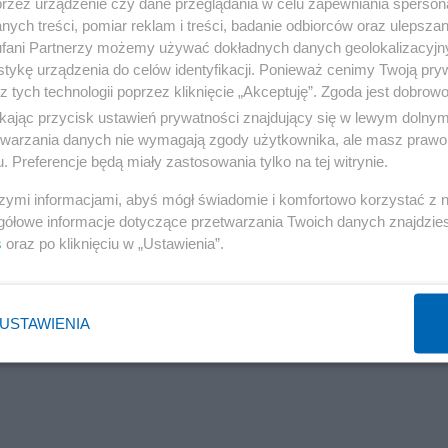
przez urządzenie czy dane przeglądania w celu zapewniania sperson
dowane tym, że kruchy, pierwszy w swoim rodzaju kadł
ych treści, pomiar reklam i treści, badanie odbiorców oraz ulepszan
fani Partnerzy możemy używać dokładnych danych geolokalizacyjn
ogromnym ciężarem wody, ale może to być również
tykę urządzenia do celów identyfikacji. Ponieważ cenimy Twoją pry
z tych technologii poprzez kliknięcie „Akceptuję”. Zgoda jest dobro
ikając przycisk ustawień prywatności znajdujący się w lewym dolny
twierdzi, że został zwolniony za to, że zgłosił obawy
etwarzania danych nie wymagają zgody użytkownika, ale masz prawo 
. Preferencje będą miały zastosowania tylko na tej witrynie.
lnego spotkania wkrótce po zakończeniu budowy Tytan
szymi informacjami, abyś mógł świadomie i komfortowo korzystać z
nych testów dotyczących wytrzymałości pod dużym
gółowe informacje dotyczące przetwarzania Twoich danych znajdzi
 węglowych. Kadłub został zbudowany tylko do 5 cali
s
oraz po kliknięciu w „Ustawienia”.
 mu, że spodziewali się, że będzie o 2 cale grubszy.
a monitorowanie akustyczne. Zamiast 3800 m, mógł on
USTAWIENIA
 m - powiedział zwolniony pracownik.