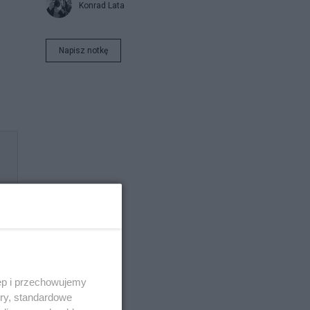
Konrad Lata
Napisz notkę
ęp i przechowujemy
ory, standardowe