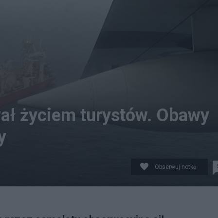
wał życiem turystów. Obawy
y
Obserwuj notkę