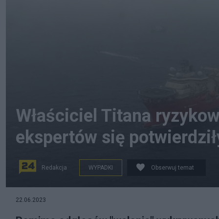
Właściciel Titana ryzyko
ekspertów się potwierdził
Redakcja
WYPADKI
Obserwuj temat
fot. PAP/EPA/US COAST GUARD HANDOUT
22.06.2023