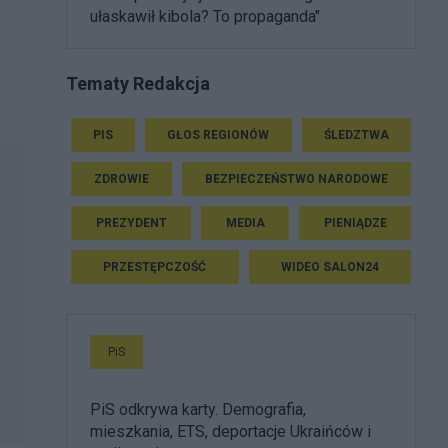
ułaskawił kibola? To propaganda"
Tematy Redakcja
PIS
GŁOS REGIONÓW
ŚLEDZTWA
ZDROWIE
BEZPIECZEŃSTWO NARODOWE
PREZYDENT
MEDIA
PIENIĄDZE
PRZESTĘPCZOŚĆ
WIDEO SALON24
PiS
PiS odkrywa karty. Demografia,
mieszkania, ETS, deportacje Ukraińców i