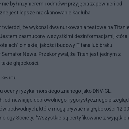
 nie był inżynierem i odmówił przyjęcia zapewnień od
zne jest lepsze niż skanowanie kadłuba.
y twierdzi, że wykonał dwa nurkowania testowe na Titani
a. - Jestem zasmucony wszystkimi dezinformacjami, które
telach" o niskiej jakości budowy Titana lub braku
ł Semafor News. Przekonywał, że Titan jest jednym z
takie głębokości.
Reklama
katu oceny ryzyka morskiego znanego jako DNV-GL.
h, odmawiając dobrowolnego, rygorystycznego przeglą
rętów podwodnych, które mogą pływać na głębokości 12 0
chnology Society. "Wszystkie są certyfikowane z wyjątkie