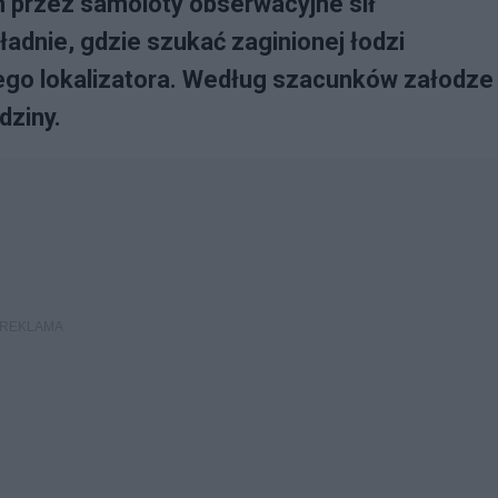
przez samoloty obserwacyjne sił
ładnie, gdzie szukać zaginionej łodzi
ego lokalizatora. Według szacunków załodze
dziny.