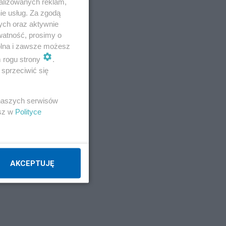
alizowanych reklam,
ub
ie usług. Za zgodą
ych oraz aktywnie
watność, prosimy o
wolna i zawsze możesz
m rogu strony
.
sprzeciwić się
a w
 naszych serwisów
esz w
Polityce
AKCEPTUJĘ