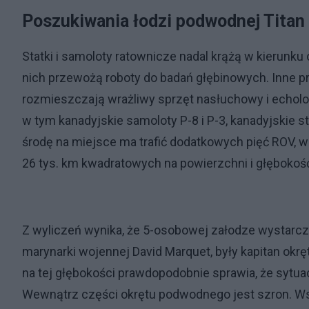
Poszukiwania łodzi podwodnej Titan
Statki i samoloty ratownicze nadal krążą w kierunk
nich przewożą roboty do badań głębinowych. Inne pr
rozmieszczają wrażliwy sprzęt nasłuchowy i echolo
w tym kanadyjskie samoloty P-8 i P-3, kanadyjskie 
środę na miejsce ma trafić dodatkowych pięć ROV, 
26 tys. km kwadratowych na powierzchni i głębokoś
Z wyliczeń wynika, że 5-osobowej załodze wystarczy
marynarki wojennej David Marquet, były kapitan ok
na tej głębokości prawdopodobnie sprawia, że sytua
Wewnątrz części okrętu podwodnego jest szron. Wszy