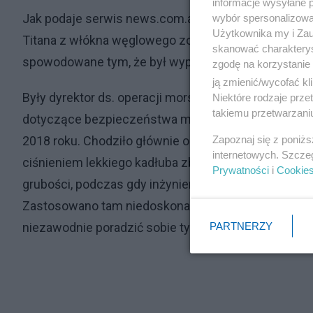
informacje wysyłane 
Jak podaje serwis news.com.au, może to być spowo
wybór spersonalizowan
Użytkownika my i Zau
Titana z włókna węglowego został zmiażdżony pod 
skanować charakterys
spowodowane tym, że był wyposażony w nadajnik.
zgodę na korzystanie 
ją zmienić/wycofać kl
Były dyrektor ds. operacji morskich David Lochridge 
Niektóre rodzaje prz
takiemu przetwarzaniu
dotyczące bezpieczeństwa maszyny podczas forma
Zapoznaj się z poniż
2018 roku. Chodziło głównie o brak specjalistycz
internetowych. Szcze
ciśnieniem lekkiego kadłuba zbudowanego z włókien
Prywatności
i
Cookie
grubości, podczas gdy inżynierowie firmy powiedzieli
Zastosowano tam niedoskonałe zdaniem Lochridge'
PARTNERZY
niezawodnie poradzić sobie tylko z ciśnieniem 1300