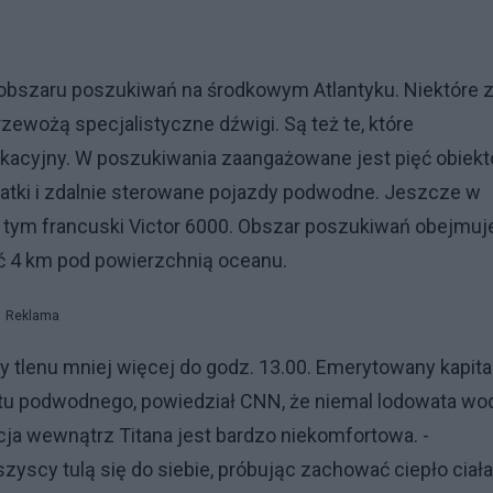
u obszaru poszukiwań na środkowym Atlantyku. Niektóre 
zewożą specjalistyczne dźwigi. Są też te, które
kacyjny. W poszukiwania zaangażowane jest pięć obiekt
statki i zdalnie sterowane pojazdy podwodne. Jeszcze w
w tym francuski Victor 6000. Obszar poszukiwań obejmuj
ć 4 km pod powierzchnią oceanu.
Reklama
 tlenu mniej więcej do godz. 13.00. Emerytowany kapit
rętu podwodnego, powiedział CNN, że niemal lodowata wo
cja wewnątrz Titana jest bardzo niekomfortowa. -
scy tulą się do siebie, próbując zachować ciepło ciała