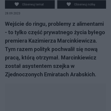
Kasimi. Fot. Facebook/Kazimierz Marcinkiewicz
Obserwuj temat
Obserwuj notkę
28.09.2023
Wejście do ringu, problemy z alimentami
- to tylko część prywatnego życia byłego
premiera Kazimierza Marcinkiewicza.
Tym razem polityk pochwalił się nową
pracą, którą otrzymał. Marcinkiewicz
został asystentem szejka w
Zjednoczonych Emiratach Arabskich.