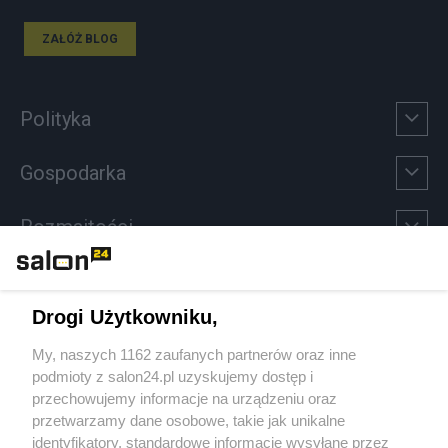
ZAŁÓŻ BLOG
Polityka
Gospodarka
Rozmaitości
Technologie
Drogi Użytkowniku,
Sport
My, naszych 1162 zaufanych partnerów oraz inne
podmioty z salon24.pl uzyskujemy dostęp i
Społeczeństwo
przechowujemy informacje na urządzeniu oraz
przetwarzamy dane osobowe, takie jak unikalne
Kultura
identyfikatory, standardowe informacje wysyłane przez