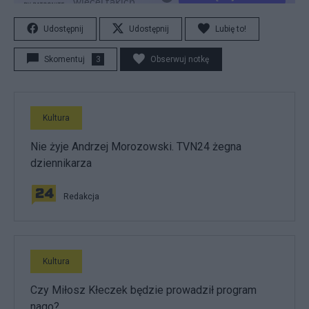
Udostępnij
Udostępnij
Lubię to!
Skomentuj
3
Obserwuj notkę
Kultura
Nie żyje Andrzej Morozowski. TVN24 żegna
dziennikarza
Redakcja
Kultura
Czy Miłosz Kłeczek będzie prowadził program
nago?