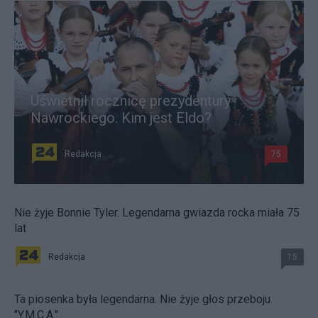
Uświetnił rocznicę prezydentury
Nawrockiego. Kim jest Eldo?
Redakcja
75
Nie żyje Bonnie Tyler. Legendarna gwiazda rocka miała 75
lat
Redakcja
15
Ta piosenka była legendarna. Nie żyje głos przeboju
"Y.M.C.A."