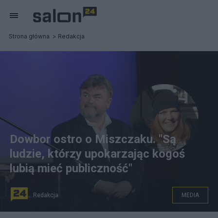
Strona główna
Redakcja
Dowbor ostro o Miszczaku. "Są
ludzie, którzy upokarzając kogoś
lubią mieć publiczność"
Redakcja
MEDIA
na zdjęciu: w kółku: Katarzyna Dowbor fot. Fryta 73, CC