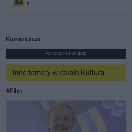
Redakcja
Komentarze
POKAŻ KOMENTARZE (3)
Inne tematy w dziale
Kultura
#
Film