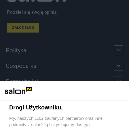
Podziel się swoją opinią
ZAŁÓŻ BLOG
Polityka
Gospodarka
Rozmaitości
Technologie
Drogi Użytkowniku,
Sport
My, naszych 1162 zaufanych partnerów oraz inne
podmioty z salon24.pl uzyskujemy dostęp i
Społeczeństwo