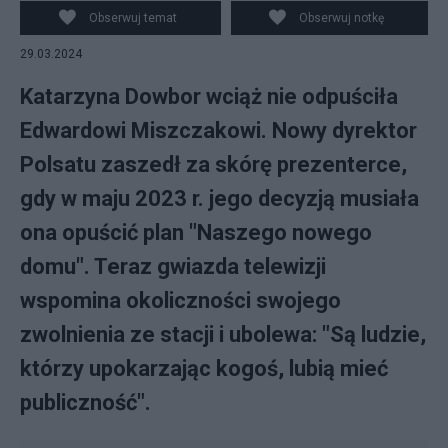
BY-SA 2.0. w tle: dyrektor programowy Polsatu Edward
Obserwuj temat
Obserwuj notkę
Miszczak. Fot. Marcin Kułakowski, PISF/ Flickr, CC BY 2.0
29.03.2024
Katarzyna Dowbor wciąż nie odpuściła
Edwardowi Miszczakowi. Nowy dyrektor
Polsatu zaszedł za skórę prezenterce,
gdy w maju 2023 r. jego decyzją musiała
ona opuścić plan "Naszego nowego
domu". Teraz gwiazda telewizji
wspomina okoliczności swojego
zwolnienia ze stacji i ubolewa: "Są ludzie,
którzy upokarzając kogoś, lubią mieć
publiczność".