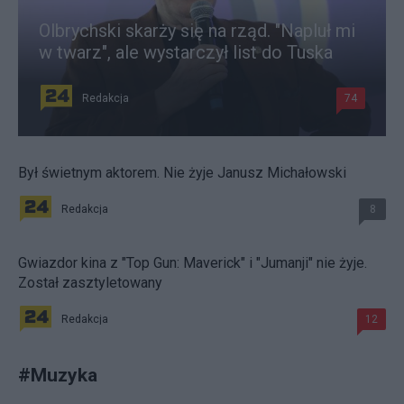
Olbrychski skarży się na rząd. "Napluł mi
w twarz", ale wystarczył list do Tuska
Redakcja
74
Był świetnym aktorem. Nie żyje Janusz Michałowski
Redakcja
8
Gwiazdor kina z "Top Gun: Maverick" i "Jumanji" nie żyje.
Został zasztyletowany
Redakcja
12
#
Muzyka