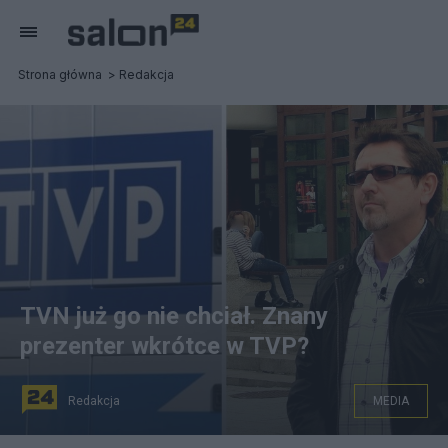
Strona główna
Redakcja
TVN już go nie chciał. Znany
prezenter wkrótce w TVP?
Redakcja
MEDIA
Andrzej Sołtysik wkrótce w TVP? Fot. PAP / Starscream