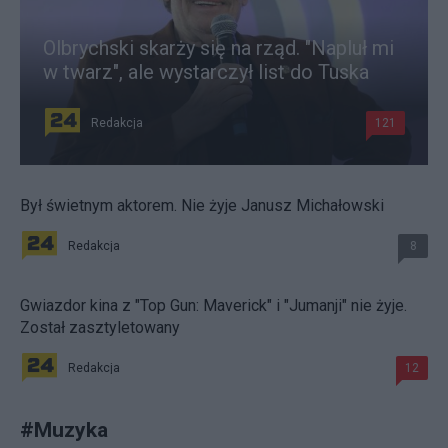
Olbrychski skarży się na rząd. "Napluł mi
w twarz", ale wystarczył list do Tuska
Redakcja
121
Był świetnym aktorem. Nie żyje Janusz Michałowski
Redakcja
8
Gwiazdor kina z "Top Gun: Maverick" i "Jumanji" nie żyje.
Został zasztyletowany
Redakcja
12
#
Muzyka