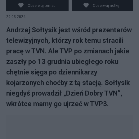
- Own work/ Starscream - Own work CC BY-SA 3.0 /
Obserwuj temat
Obserwuj notkę
Canva
29.03.2024
Andrzej Sołtysik jest wśród prezenterów
telewizyjnych, którzy rok temu stracili
pracę w TVN. Ale TVP po zmianach jakie
zaszły po 13 grudnia ubiegłego roku
chętnie sięga po dziennikarzy
kojarzonych choćby z tą stacją. Sołtysik
niegdyś prowadził „Dzień Dobry TVN”,
wkrótce mamy go ujrzeć w TVP3.