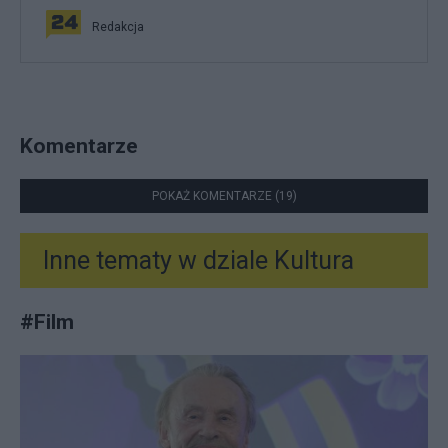
Redakcja
Komentarze
POKAŻ KOMENTARZE (19)
Inne tematy w dziale
Kultura
#
Film