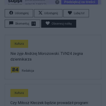
Udostępnij
Udostępnij
Lubię to!
Skomentuj
19
Obserwuj notkę
Kultura
Nie żyje Andrzej Morozowski. TVN24 żegna
dziennikarza
Redakcja
Kultura
Czy Miłosz Kłeczek będzie prowadził program