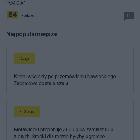
"Y.M.C.A."
Redakcja
11
Najpopularniejsze
Rosja
Kreml wściekły po przemówieniu Nawrockiego.
Zacharowa dostała szału
800 plus
Morawiecki proponuje 3600 plus zamiast 800
złotych. Środki dla rodzin byłyby ogromne