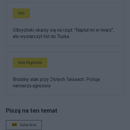
Film
Olbrychski skarży się na rząd. "Napluł mi w twarz",
ale wystarczył list do Tuska
Głos Regionów
Brutalny atak przy Złotych Tarasach. Policja
namierza agresora
Piszą na ten temat
Rafał Woś