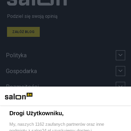
Podziel się swoją opinią
ZAŁÓŻ BLOG
Polityka
Gospodarka
Rozmaitości
Technologie
Drogi Użytkowniku,
Sport
My, naszych 1162 zaufanych partnerów oraz inne
podmioty z salon24.pl uzyskujemy dostęp i