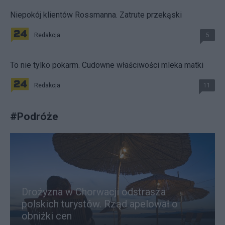
Niepokój klientów Rossmanna. Zatrute przekąski
Redakcja
5
To nie tylko pokarm. Cudowne właściwości mleka matki
Redakcja
11
#
Podróże
Drożyzna w Chorwacji odstrasza
polskich turystów. Rząd apelował o
obniżki cen