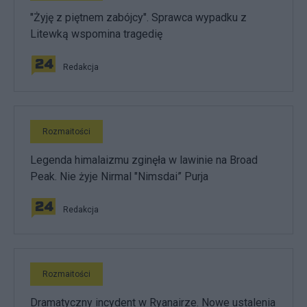
"Żyję z piętnem zabójcy". Sprawca wypadku z
Litewką wspomina tragedię
Redakcja
Rozmaitości
Legenda himalaizmu zginęła w lawinie na Broad
Peak. Nie żyje Nirmal "Nimsdai” Purja
Redakcja
Rozmaitości
Dramatyczny incydent w Ryanairze. Nowe ustalenia