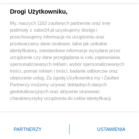
Technologie
Drogi Użytkowniku,
Sport
My, naszych 1162 zaufanych partnerów oraz inne
podmioty z salon24.pl uzyskujemy dostęp i
Społeczeństwo
przechowujemy informacje na urządzeniu oraz
przetwarzamy dane osobowe, takie jak unikalne
Kultura
identyfikatory, standardowe informacje wysyłane przez
urządzenie czy dane przeglądania w celu zapewniania
spersonalizowanych reklam, wybór spersonalizowanych
treści, pomiar reklam i treści, badanie odbiorców oraz
ulepszanie usług. Za zgodą Użytkownika my i Zaufani
X
Facebook
Instagram
Youtube
Partnerzy możemy używać dokładnych danych
geolokalizacyjnych oraz aktywnie skanować
charakterystykę urządzenia do celów identyfikacji.
Web Content Media sp. z o. o. © 2022
Ponieważ cenimy Twoją prywatność, prosimy o zgodę na
korzystanie z tych technologii poprzez kliknięcie
„Akceptuję”. Zgoda jest dobrowolna i zawsze możesz ją
Pomoc
O nas
Praca
Reklama
Kontakt
zmienić/wycofać klikając przycisk ustawień prywatności
PARTNERZY
USTAWIENIA
znajdujący się w lewym dolnym rogu strony
. Niektóre