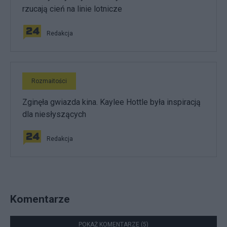
rzucają cień na linie lotnicze
Redakcja
Rozmaitości
Zginęła gwiazda kina. Kaylee Hottle była inspiracją
dla niesłyszących
Redakcja
Komentarze
POKAŻ KOMENTARZE (5)