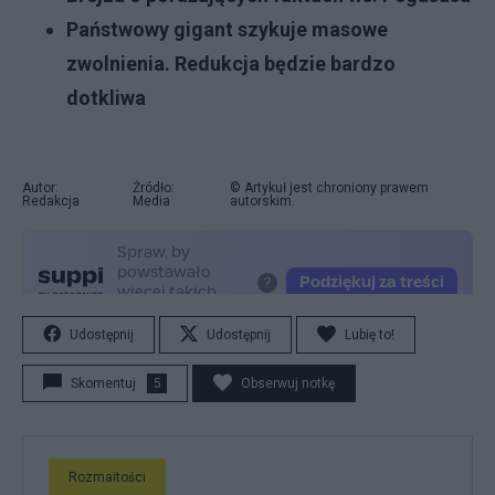
Państwowy gigant szykuje masowe
zwolnienia. Redukcja będzie bardzo
dotkliwa
Autor:
Źródło:
© Artykuł jest chroniony prawem
Redakcja
Media
autorskim.
Udostępnij
Udostępnij
Lubię to!
Skomentuj
5
Obserwuj notkę
Rozmaitości