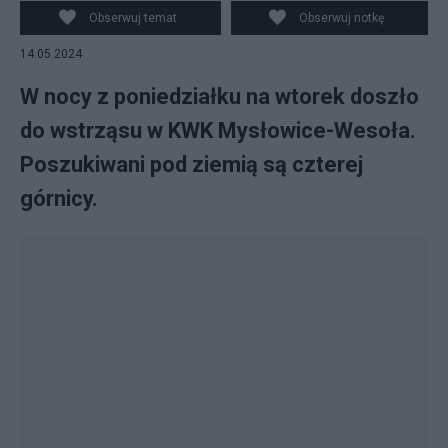
commons.wikimedia.org/CC BY-SA 3.0
Obserwuj temat
Obserwuj notkę
14.05.2024
W nocy z poniedziałku na wtorek doszło
do wstrząsu w KWK Mysłowice-Wesoła.
Poszukiwani pod ziemią są czterej
górnicy.