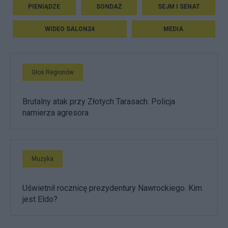
PIENIĄDZE
SONDAŻ
SEJM I SENAT
WIDEO SALON24
MEDIA
Głos Regionów
Brutalny atak przy Złotych Tarasach. Policja
namierza agresora
Muzyka
Uświetnił rocznicę prezydentury Nawrockiego. Kim
jest Eldo?