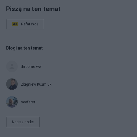
Piszą na ten temat
Rafał Woś
Blogi na ten temat
threeme-ww
Zbigniew Kuźmiuk
seafarer
Napisz notkę