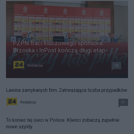
PZPN traci kluczowego sponsora.
Brzoska i InPost kończą długi etap
Redakcja
18
Lawina zamykanych firm. Zatrważająca liczba przypadków
Redakcja
31
To koniec tej sieci w Polsce. Klienci zobaczą zupełnie
nowe szyldy