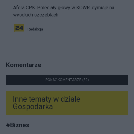
Afera CPK. Poleciały głowy w KOWR, dymisje na
wysokich szczeblach
Redakcja
Komentarze
POKAŻ KOMENTARZE (89)
Inne tematy w dziale
Gospodarka
#
Biznes