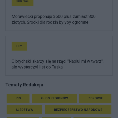
800 plus
Morawiecki proponuje 3600 plus zamiast 800
złotych. Środki dla rodzin byłyby ogromne
Film
Olbrychski skarży się na rząd. "Napluł mi w twarz",
ale wystarczył list do Tuska
Tematy Redakcja
PIS
GŁOS REGIONÓW
ZDROWIE
ŚLEDZTWA
BEZPIECZEŃSTWO NARODOWE