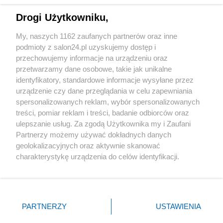
Drogi Użytkowniku,
Sport
My, naszych 1162 zaufanych partnerów oraz inne
podmioty z salon24.pl uzyskujemy dostęp i
Społeczeństwo
przechowujemy informacje na urządzeniu oraz
przetwarzamy dane osobowe, takie jak unikalne
Kultura
identyfikatory, standardowe informacje wysyłane przez
urządzenie czy dane przeglądania w celu zapewniania
spersonalizowanych reklam, wybór spersonalizowanych
treści, pomiar reklam i treści, badanie odbiorców oraz
ulepszanie usług. Za zgodą Użytkownika my i Zaufani
X
Facebook
Instagram
Youtube
Partnerzy możemy używać dokładnych danych
geolokalizacyjnych oraz aktywnie skanować
charakterystykę urządzenia do celów identyfikacji.
Web Content Media sp. z o. o. © 2022
Ponieważ cenimy Twoją prywatność, prosimy o zgodę na
korzystanie z tych technologii poprzez kliknięcie
„Akceptuję”. Zgoda jest dobrowolna i zawsze możesz ją
Pomoc
O nas
Praca
Reklama
Kontakt
zmienić/wycofać klikając przycisk ustawień prywatności
PARTNERZY
USTAWIENIA
znajdujący się w lewym dolnym rogu strony
. Niektóre