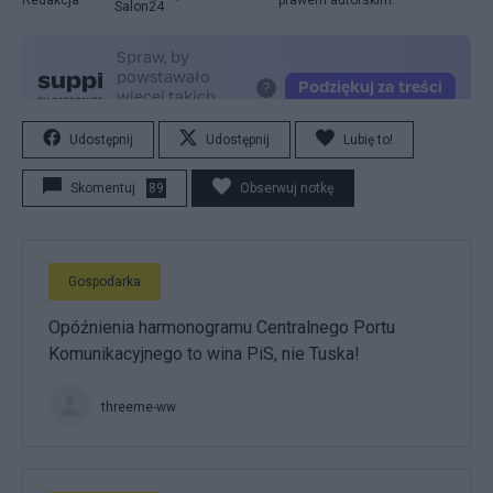
Salon24
Udostępnij
Udostępnij
Lubię to!
Skomentuj
89
Obserwuj notkę
Gospodarka
Opóźnienia harmonogramu Centralnego Portu
Komunikacyjnego to wina PiS, nie Tuska!
threeme-ww