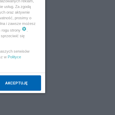
alizowanych reklam,
ie usług. Za zgodą
ych oraz aktywnie
watność, prosimy o
wolna i zawsze możesz
m rogu strony
.
sprzeciwić się
 naszych serwisów
esz w
Polityce
AKCEPTUJĘ