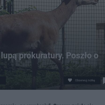
lupą prokuratury. Poszło o
t
Obserwuj notkę
t. PAP/Grzegorz Momot