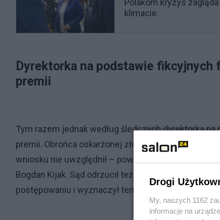
Polakom kryzys zagląda w
klimacie
Dyrektorka na podstawie fikcyjnych f
premii
Tym razem jednak według śledczych dyrektorka na po
premii. Obrońca oskarżonej złożył wniosek o umorze
wniosku nie uwzględnił – powiedział PAP we wtor
Bogdan Kijak. Sąd odrzucił też wniosek o zwrot spr
Drogi Użytkow
postępowaniu i wyznaczył terminy pierwszych rozpra
My, naszych 1162 zau
informacje na urządze