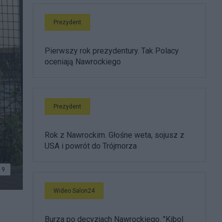
Prezydent
Pierwszy rok prezydentury. Tak Polacy
oceniają Nawrockiego
Prezydent
Rok z Nawrockim. Głośne weta, sojusz z
USA i powrót do Trójmorza
9
Wideo Salon24
Burza po decyzjach Nawrockiego. "Kibol