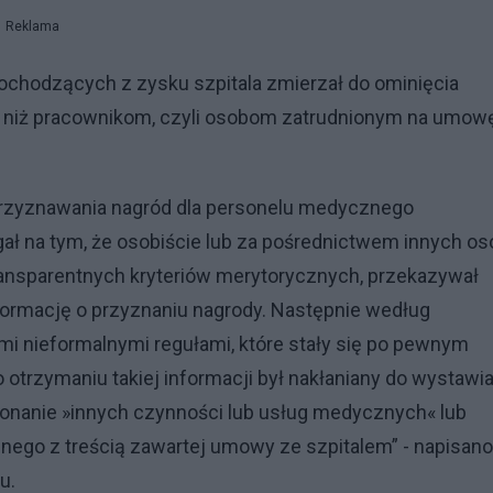
Reklama
ochodzących z zysku szpitala zmierzał do ominięcia
niż pracownikom, czyli osobom zatrudnionym na umow
 przyznawania nagród dla personelu medycznego
ał na tym, że osobiście lub za pośrednictwem innych os
ansparentnych kryteriów merytorycznych, przekazywał
rmację o przyznaniu nagrody. Następnie według
mi nieformalnymi regułami, które stały się po pewnym
trzymaniu takiej informacji był nakłaniany do wystawia
konanie
»
innych czynności lub usług medycznych
«
lub
go z treścią zawartej umowy ze szpitalem” - napisan
u.