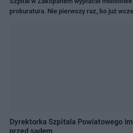
Szpital w Zakopanem wypłacał milionowe 
prokuratura. Nie pierwszy raz, bo już wcz
Dyrektorka Szpitala Powiatowego im
przed sądem