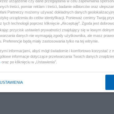
przez urządzenie czy dane przeglądania w celu zapewniania sperson
ych treści, pomiar reklam i treści, badanie odbiorców oraz ulepszan
fani Partnerzy możemy używać dokładnych danych geolokalizacyjn
tykę urządzenia do celów identyfikacji. Ponieważ cenimy Twoją pry
z tych technologii poprzez kliknięcie „Akceptuję”. Zgoda jest dobro
ikając przycisk ustawień prywatności znajdujący się w lewym dolny
etwarzania danych nie wymagają zgody użytkownika, ale masz prawo 
. Preferencje będą miały zastosowania tylko na tej witrynie.
szymi informacjami, abyś mógł świadomie i komfortowo korzystać z
gółowe informacje dotyczące przetwarzania Twoich danych znajdzi
s
oraz po kliknięciu w „Ustawienia”.
USTAWIENIA