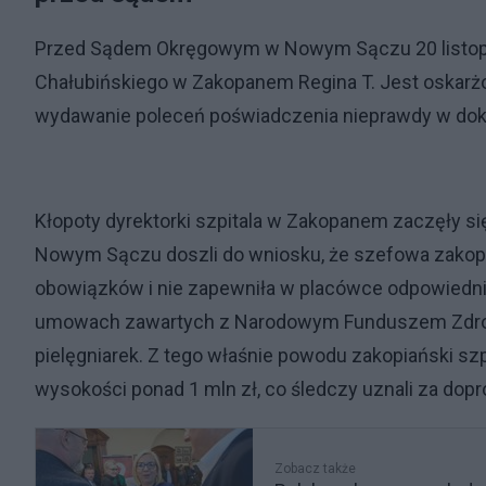
Przed Sądem Okręgowym w Nowym Sączu 20 listopada
Chałubińskiego w Zakopanem Regina T. Jest oskarżo
wydawanie poleceń poświadczenia nieprawdy w do
Kłopoty dyrektorki szpitala w Zakopanem zaczęły si
Nowym Sączu doszli do wniosku, że szefowa zakopiań
obowiązków i nie zapewniła w placówce odpowiedn
umowach zawartych z Narodowym Funduszem Zdrowia
pielęgniarek. Z tego właśnie powodu zakopiański sz
wysokości ponad 1 mln zł, co śledczy uznali za dop
Zobacz także