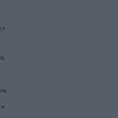
ę o
ób,
nia
o w