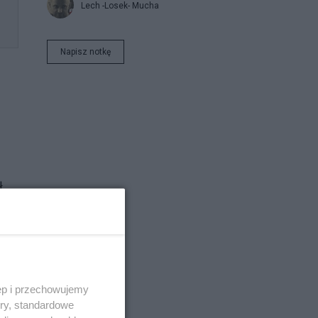
Lech -Losek- Mucha
Napisz notkę
ł
tego
ęp i przechowujemy
ory, standardowe