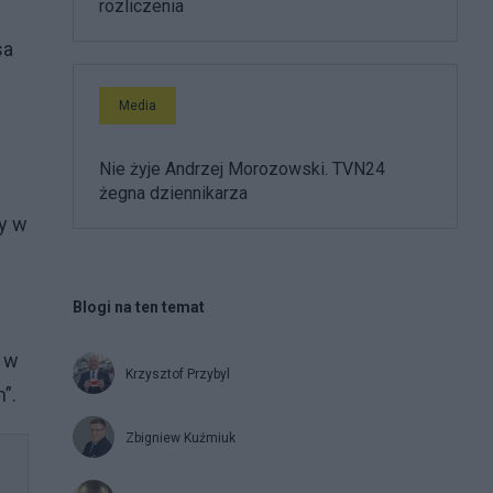
rozliczenia
sa
Media
Nie żyje Andrzej Morozowski. TVN24
żegna dziennikarza
ry w
Blogi na ten temat
ę w
Krzysztof Przybyl
”.
Zbigniew Kuźmiuk