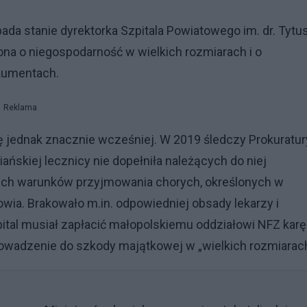
 stanie dyrektorka Szpitala Powiatowego im. dr. Tytu
na o niegospodarność w wielkich rozmiarach i o
kumentach.
Reklama
ę jednak znacznie wcześniej. W 2019 śledczy Prokuratu
skiej lecznicy nie dopełniła należących do niej
ich warunków przyjmowania chorych, określonych w
. Brakowało m.in. odpowiedniej obsady lekarzy i
pital musiał zapłacić małopolskiemu oddziałowi NFZ kar
rowadzenie do szkody majątkowej w „wielkich rozmiarach