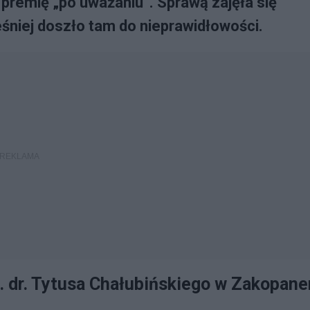
premię „po uważaniu”. Sprawą zajęła się
eśniej doszło tam do nieprawidłowości.
. dr. Tytusa Chałubińskiego w Zakopan