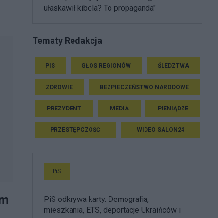
ułaskawił kibola? To propaganda"
Tematy Redakcja
PIS
GŁOS REGIONÓW
ŚLEDZTWA
ZDROWIE
BEZPIECZEŃSTWO NARODOWE
PREZYDENT
MEDIA
PIENIĄDZE
PRZESTĘPCZOŚĆ
WIDEO SALON24
PiS
em
PiS odkrywa karty. Demografia,
mieszkania, ETS, deportacje Ukraińców i