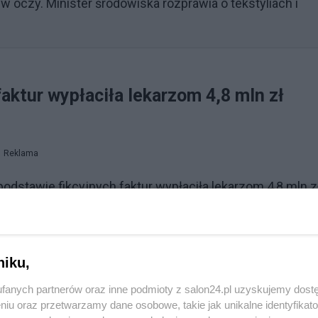
 oczy. Minister środowiska rozprawia o tekstyliach i
aktur wypłaciła lekarzom 4,8 mln zł
Reklama
dstawie fikcyjnych faktur wypłaciła lekarzom 4,8 mln z
nie postępowania, ale sąd na posiedzeniu 25 września 
ek rzecznik Sądu Okręgowego w Nowym Sączu sędzia
awy do prokuratury celem uzupełnienia braków w
niku,
w na 20 i 22 listopada.
fanych partnerów oraz inne podmioty z salon24.pl uzyskujemy dost
niu oraz przetwarzamy dane osobowe, takie jak unikalne identyfikat