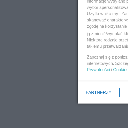
informacje wysyłane 
wybór spersonalizowan
Użytkownika my i Zau
skanować charakterys
zgodę na korzystanie 
ją zmienić/wycofać kl
Niektóre rodzaje prz
takiemu przetwarzaniu
Zapoznaj się z poniż
internetowych. Szcze
Prywatności
i
Cookie
PARTNERZY