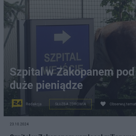
Szpital w Zakopanem pod 
duże pieniądze
Redakcja
SŁUŻBA ZDROWIA
Obserwuj tema
Łania przed Szpitalem Powiatowym w Zakopanem. Fo
23.10.2024