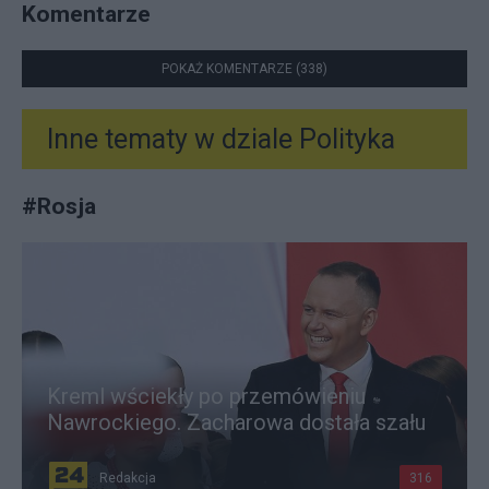
Komentarze
POKAŻ KOMENTARZE (338)
Inne tematy w dziale
Polityka
#
Rosja
Kreml wściekły po przemówieniu
Nawrockiego. Zacharowa dostała szału
Redakcja
316