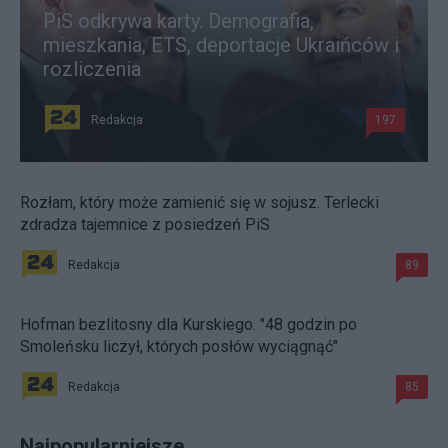
PiS odkrywa karty. Demografia,
mieszkania, ETS, deportacje Ukraińców i
rozliczenia
Redakcja
197
Rozłam, który może zamienić się w sojusz. Terlecki
zdradza tajemnice z posiedzeń PiS
Redakcja
89
Hofman bezlitosny dla Kurskiego. "48 godzin po
Smoleńsku liczył, których posłów wyciągnąć"
Redakcja
85
Najpopularniejsze