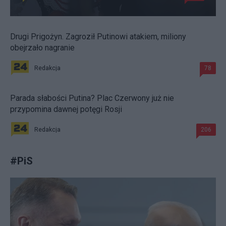
Drugi Prigożyn. Zagroził Putinowi atakiem, miliony
obejrzało nagranie
Redakcja
78
Parada słabości Putina? Plac Czerwony już nie
przypomina dawnej potęgi Rosji
Redakcja
206
#
PiS