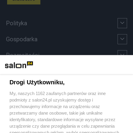
Polityka
Gospodarka
Rozmaitości
Technologie
Drogi Użytkowniku,
Sport
My, naszych 1162 zaufanych partnerów oraz inne
podmioty z salon24.pl uzyskujemy dostęp i
Społeczeństwo
przechowujemy informacje na urządzeniu oraz
przetwarzamy dane osobowe, takie jak unikalne
Kultura
identyfikatory, standardowe informacje wysyłane przez
urządzenie czy dane przeglądania w celu zapewniania
spersonalizowanych reklam, wybór spersonalizowanych