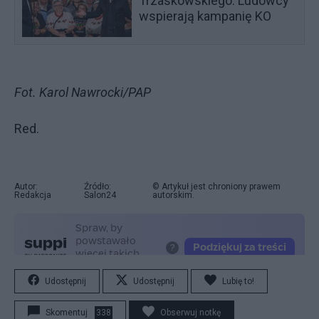
Trzaskowskiego. Ludowcy
wspierają kampanię KO
Fot. Karol Nawrocki/PAP
Red.
Autor:
Źródło:
© Artykuł jest chroniony prawem
Redakcja
Salon24
autorskim.
Udostępnij
Udostępnij
Lubię to!
Skomentuj
338
Obserwuj notkę