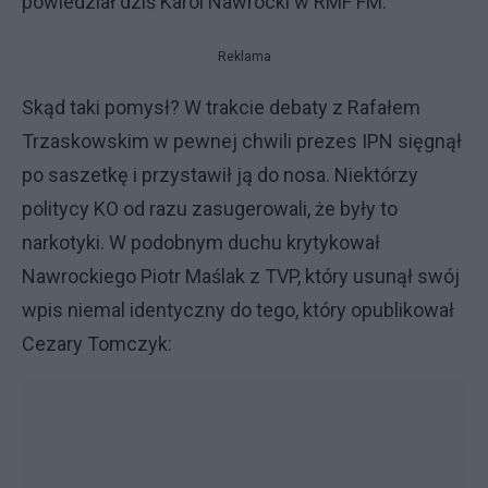
powiedział dziś Karol Nawrocki w RMF FM.
Reklama
Skąd taki pomysł? W trakcie debaty z Rafałem
Trzaskowskim w pewnej chwili prezes IPN sięgnął
po saszetkę i przystawił ją do nosa. Niektórzy
politycy KO od razu zasugerowali, że były to
narkotyki. W podobnym duchu krytykował
Nawrockiego Piotr Maślak z TVP, który usunął swój
wpis niemal identyczny do tego, który opublikował
Cezary Tomczyk: