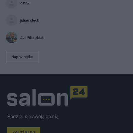
catrw
julian olech
Jan Filip Libicki
Napisz notkę
Podziel się swoją opinią
ZAŁÓŻ BLOG