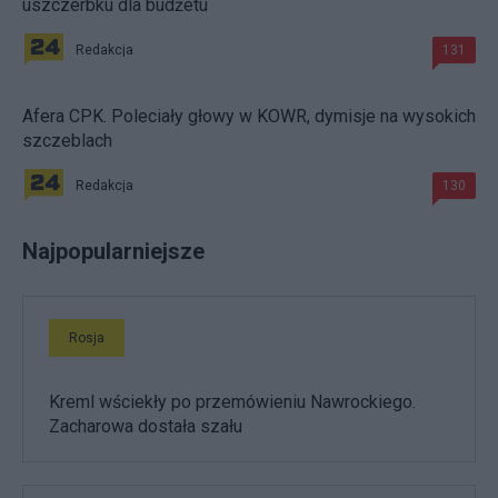
uszczerbku dla budżetu
Redakcja
131
Afera CPK. Poleciały głowy w KOWR, dymisje na wysokich
szczeblach
Redakcja
130
Najpopularniejsze
Rosja
Kreml wściekły po przemówieniu Nawrockiego.
Zacharowa dostała szału