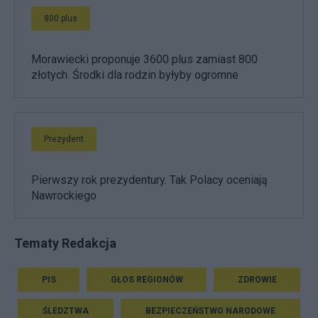
800 plus
Morawiecki proponuje 3600 plus zamiast 800
złotych. Środki dla rodzin byłyby ogromne
Prezydent
Pierwszy rok prezydentury. Tak Polacy oceniają
Nawrockiego
Tematy Redakcja
PIS
GŁOS REGIONÓW
ZDROWIE
ŚLEDZTWA
BEZPIECZEŃSTWO NARODOWE