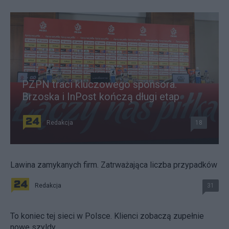
PZPN traci kluczowego sponsora.
Brzoska i InPost kończą długi etap
Redakcja
18
Lawina zamykanych firm. Zatrważająca liczba przypadków
Redakcja
31
To koniec tej sieci w Polsce. Klienci zobaczą zupełnie
nowe szyldy