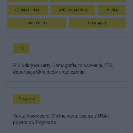
SEJM I SENAT
WIDEO SALON24
MEDIA
PREZYDENT
PIENIĄDZE
PiS
PiS odkrywa karty. Demografia, mieszkania, ETS,
deportacje Ukraińców i rozliczenia
Prezydent
Rok z Nawrockim. Głośne weta, sojusz z USA i
powrót do Trójmorza