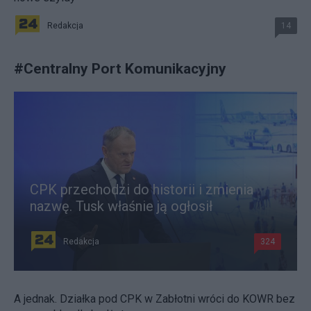
Redakcja
14
#
Centralny Port Komunikacyjny
CPK przechodzi do historii i zmienia
nazwę. Tusk właśnie ją ogłosił
Redakcja
324
A jednak. Działka pod CPK w Zabłotni wróci do KOWR bez