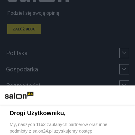
Podziel się swoją opinią
ZAŁÓŻ BLOG
Polityka
Gospodarka
Rozmaitości
Technologie
Drogi Użytkowniku,
Sport
My, naszych 1162 zaufanych partnerów oraz inne
podmioty z salon24.pl uzyskujemy dostęp i
Społeczeństwo