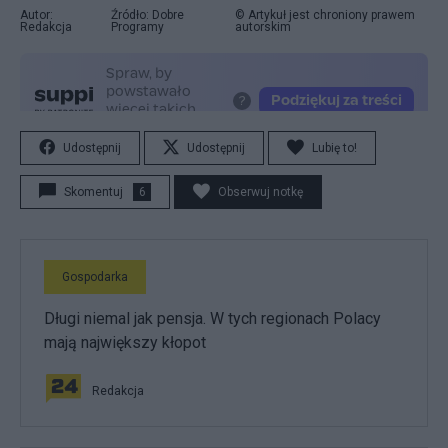
Autor:
Źródło: Dobre
© Artykuł jest chroniony prawem
Redakcja
Programy
autorskim
Udostępnij
Udostępnij
Lubię to!
Skomentuj
6
Obserwuj notkę
Gospodarka
Długi niemal jak pensja. W tych regionach Polacy
mają największy kłopot
Redakcja