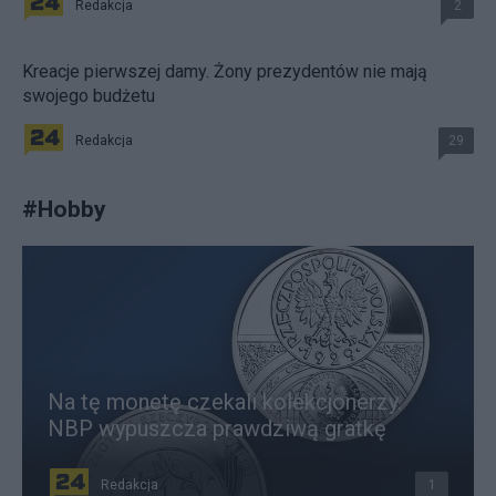
Redakcja
2
Kreacje pierwszej damy. Żony prezydentów nie mają
swojego budżetu
Redakcja
29
#
Hobby
Na tę monetę czekali kolekcjonerzy.
NBP wypuszcza prawdziwą gratkę
Redakcja
1