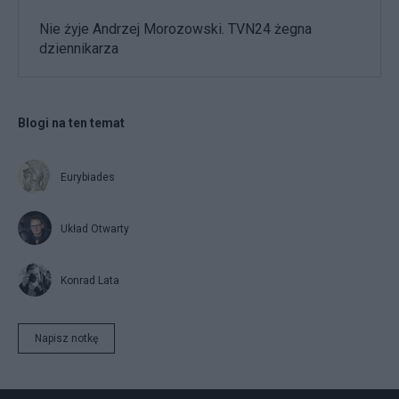
Nie żyje Andrzej Morozowski. TVN24 żegna
dziennikarza
Blogi na ten temat
Eurybiades
Układ Otwarty
Konrad Lata
Napisz notkę