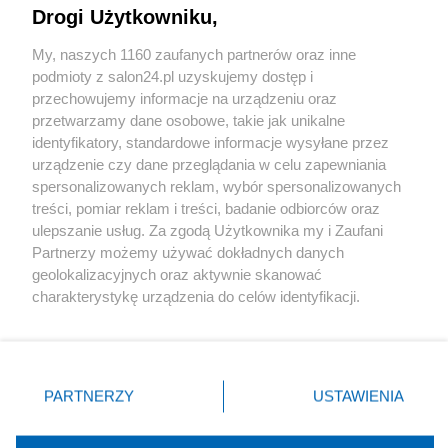
Drogi Użytkowniku,
Sport
My, naszych 1160 zaufanych partnerów oraz inne
podmioty z salon24.pl uzyskujemy dostęp i
Społeczeństwo
przechowujemy informacje na urządzeniu oraz
przetwarzamy dane osobowe, takie jak unikalne
Kultura
identyfikatory, standardowe informacje wysyłane przez
urządzenie czy dane przeglądania w celu zapewniania
spersonalizowanych reklam, wybór spersonalizowanych
treści, pomiar reklam i treści, badanie odbiorców oraz
ulepszanie usług. Za zgodą Użytkownika my i Zaufani
X
Facebook
Instagram
Youtube
Partnerzy możemy używać dokładnych danych
geolokalizacyjnych oraz aktywnie skanować
charakterystykę urządzenia do celów identyfikacji.
Web Content Media sp. z o. o. © 2022
Ponieważ cenimy Twoją prywatność, prosimy o zgodę na
korzystanie z tych technologii poprzez kliknięcie
„Akceptuję”. Zgoda jest dobrowolna i zawsze możesz ją
Pomoc
O nas
Praca
Reklama
Kontakt
zmienić/wycofać klikając przycisk ustawień prywatności
PARTNERZY
USTAWIENIA
znajdujący się w lewym dolnym rogu strony
. Niektóre
rodzaje przetwarzania danych nie wymagają zgody