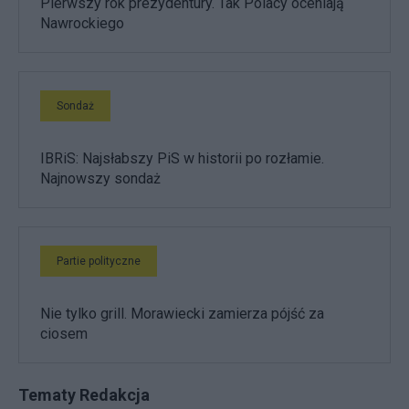
Pierwszy rok prezydentury. Tak Polacy oceniają
Nawrockiego
Sondaż
IBRiS: Najsłabszy PiS w historii po rozłamie.
Najnowszy sondaż
Partie polityczne
Nie tylko grill. Morawiecki zamierza pójść za
ciosem
Tematy Redakcja