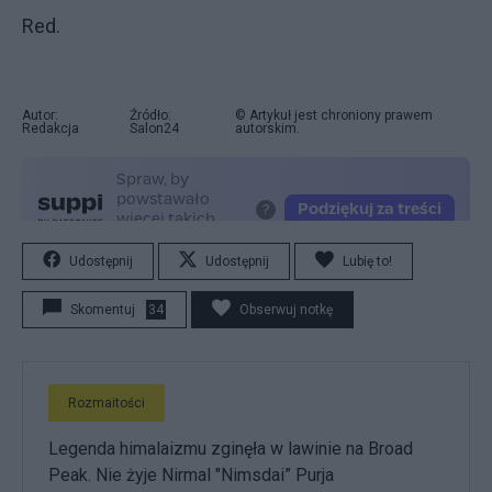
Red.
Autor:
Źródło:
© Artykuł jest chroniony prawem
Redakcja
Salon24
autorskim.
Udostępnij
Udostępnij
Lubię to!
Skomentuj
34
Obserwuj notkę
Rozmaitości
Legenda himalaizmu zginęła w lawinie na Broad
Peak. Nie żyje Nirmal "Nimsdai” Purja