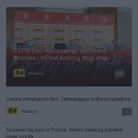
PZPN traci kluczowego sponsora.
Brzoska i InPost kończą długi etap
Redakcja
18
Lawina zamykanych firm. Zatrważająca liczba przypadków
Redakcja
31
To koniec tej sieci w Polsce. Klienci zobaczą zupełnie
nowe szyldy