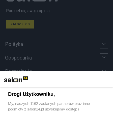
Podziel się swoją opinią
ZAŁÓŻ BLOG
Polityka
Gospodarka
Rozmaitości
Technologie
Drogi Użytkowniku,
Sport
My, naszych 1162 zaufanych partnerów oraz inne
podmioty z salon24.pl uzyskujemy dostęp i
Społeczeństwo