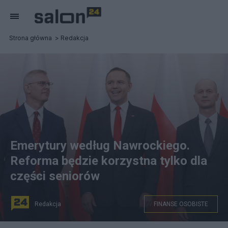
Strona główna
Redakcja
Emerytury według Nawrockiego.
Reforma będzie korzystna tylko dla
części seniorów
Redakcja
FINANSE OSOBISTE
na zdjęciu: prezydent elekt RP Karol Nawrocki (C),