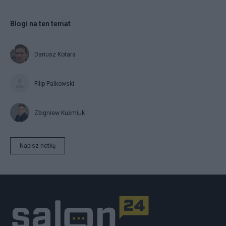
Blogi na ten temat
Dariusz Kotara
Filip Palkowski
Zbigniew Kuźmiuk
Napisz notkę