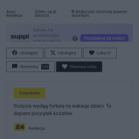
Autor:
Źródło: wp.pl,
© Artykuł jest chroniony prawem
Redakcja
Salon24
autorskim.
Udostępnij
Udostępnij
Lubię to!
Skomentuj
106
Obserwuj notkę
Gospodarka
Rodzice wydają fortunę na wakacje dzieci. To
dopiero początek kosztów
Redakcja