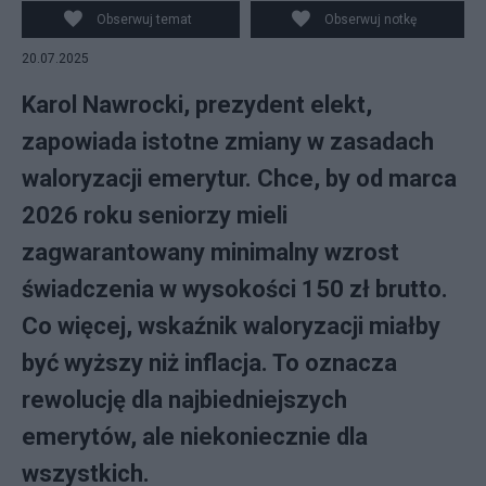
desygnowany na szefa Biura Bezpieczeństwa
Obserwuj temat
Obserwuj notkę
Narodowego Sławomir Cenckiewicz (L) oraz gen. bryg.
20.07.2025
Andrzej Kowalski (P) podczas konferencji prasowej w
siedzibie Kancelarii Prezydenta RP w Warszawie. fot.
Karol Nawrocki, prezydent elekt,
PAP/
zapowiada istotne zmiany w zasadach
waloryzacji emerytur. Chce, by od marca
2026 roku seniorzy mieli
zagwarantowany minimalny wzrost
świadczenia w wysokości 150 zł brutto.
Co więcej, wskaźnik waloryzacji miałby
być wyższy niż inflacja. To oznacza
rewolucję dla najbiedniejszych
emerytów, ale niekoniecznie dla
wszystkich.