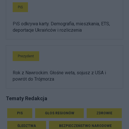
PiS
PiS odkrywa karty. Demografia, mieszkania, ETS,
deportacje Ukraińców i rozliczenia
Prezydent
Rok z Nawrockim. Głośne weta, sojusz z USA i
powrót do Trójmorza
Tematy Redakcja
PIS
GŁOS REGIONÓW
ZDROWIE
ŚLEDZTWA
BEZPIECZEŃSTWO NARODOWE