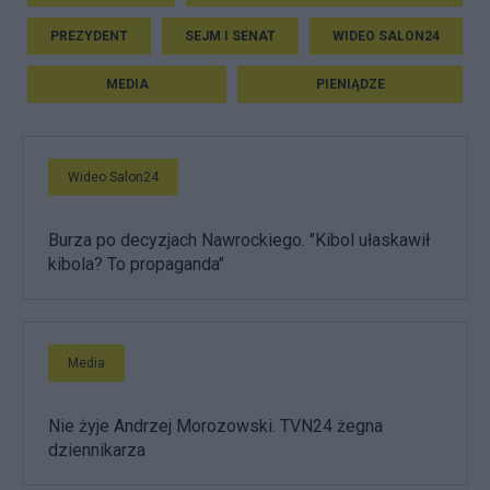
PREZYDENT
SEJM I SENAT
WIDEO SALON24
MEDIA
PIENIĄDZE
Wideo Salon24
Burza po decyzjach Nawrockiego. "Kibol ułaskawił
kibola? To propaganda"
Media
Nie żyje Andrzej Morozowski. TVN24 żegna
dziennikarza