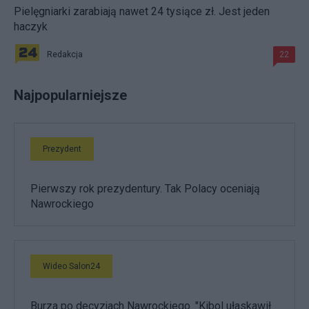
Pielęgniarki zarabiają nawet 24 tysiące zł. Jest jeden
haczyk
Redakcja
22
Najpopularniejsze
Prezydent
Pierwszy rok prezydentury. Tak Polacy oceniają
Nawrockiego
Wideo Salon24
Burza po decyzjach Nawrockiego. "Kibol ułaskawił