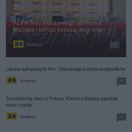
PZPN traci kluczowego sponsora.
Brzoska i InPost kończą długi etap
Redakcja
17
Lawina zamykanych firm. Zatrważająca liczba przypadków
Redakcja
31
To koniec tej sieci w Polsce. Klienci zobaczą zupełnie
nowe szyldy
Redakcja
14