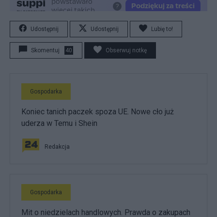
Udostępnij
Udostępnij
Lubię to!
Skomentuj
40
Obserwuj notkę
Gospodarka
Koniec tanich paczek spoza UE. Nowe cło już
uderza w Temu i Shein
Redakcja
Gospodarka
Mit o niedzielach handlowych. Prawda o zakupach