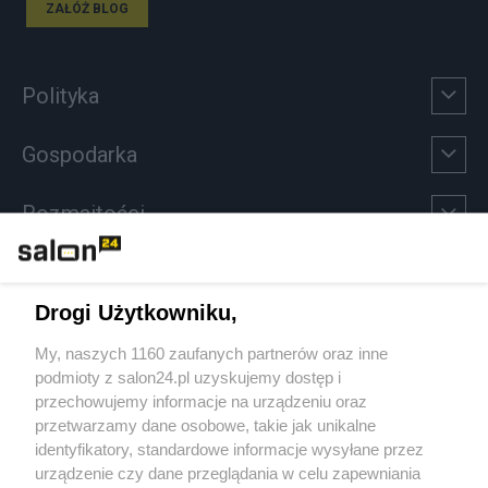
ZAŁÓŻ BLOG
Polityka
Gospodarka
Rozmaitości
Technologie
Drogi Użytkowniku,
Sport
My, naszych 1160 zaufanych partnerów oraz inne
podmioty z salon24.pl uzyskujemy dostęp i
Społeczeństwo
przechowujemy informacje na urządzeniu oraz
przetwarzamy dane osobowe, takie jak unikalne
Kultura
identyfikatory, standardowe informacje wysyłane przez
urządzenie czy dane przeglądania w celu zapewniania