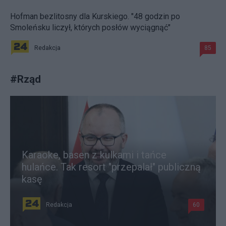
Hofman bezlitosny dla Kurskiego. "48 godzin po
Smoleńsku liczył, których posłów wyciągnąć"
Redakcja
85
#
Rząd
Karaoke, basen z kulkami i tańce
hulańce. Tak resort "przepalał" publiczną
kasę
Redakcja
60