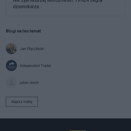
Nie żyje Andrzej Morozowski. TVN24 żegna
dziennikarza
Blogi na ten temat
Jan Filip Libicki
Independent Trader
julian olech
Napisz notkę