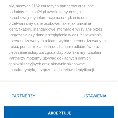
Sport
My, naszych 1162 zaufanych partnerów oraz inne
podmioty z salon24.pl uzyskujemy dostęp i
Społeczeństwo
przechowujemy informacje na urządzeniu oraz
przetwarzamy dane osobowe, takie jak unikalne
Kultura
identyfikatory, standardowe informacje wysyłane przez
urządzenie czy dane przeglądania w celu zapewniania
spersonalizowanych reklam, wybór spersonalizowanych
treści, pomiar reklam i treści, badanie odbiorców oraz
ulepszanie usług. Za zgodą Użytkownika my i Zaufani
X
Facebook
Instagram
Youtube
Partnerzy możemy używać dokładnych danych
geolokalizacyjnych oraz aktywnie skanować
charakterystykę urządzenia do celów identyfikacji.
Web Content Media sp. z o. o. © 2022
Ponieważ cenimy Twoją prywatność, prosimy o zgodę na
korzystanie z tych technologii poprzez kliknięcie
„Akceptuję”. Zgoda jest dobrowolna i zawsze możesz ją
Pomoc
O nas
Praca
Reklama
Kontakt
zmienić/wycofać klikając przycisk ustawień prywatności
PARTNERZY
USTAWIENIA
znajdujący się w lewym dolnym rogu strony
. Niektóre
rodzaje przetwarzania danych nie wymagają zgody
użytkownika, ale masz prawo sprzeciwić się takiemu
AKCEPTUJĘ
przetwarzaniu. Preferencje będą miały zastosowania tylko