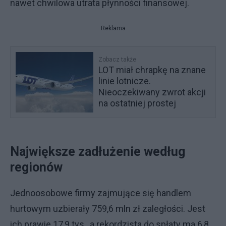
nawet chwilowa utrata płynności finansowej.
Reklama
Zobacz także
LOT miał chrapkę na znane
linie lotnicze.
Nieoczekiwany zwrot akcji
na ostatniej prostej
Największe zadłużenie według
regionów
Jednoosobowe firmy zajmujące się handlem
hurtowym uzbierały 759,6 mln zł zaległości. Jest
ich prawie 17,9 tys., a rekordzista do spłaty ma 6,8