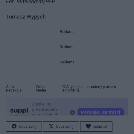
Fot. Butelkomat/PAP
Tomasz Wypych
Reklama
Reklama
Reklama
Autor:
Źródło:
© Artykuł jest chroniony prawem
Redakcja
Media
autorskim.
Udostępnij
Udostępnij
Lubię to!