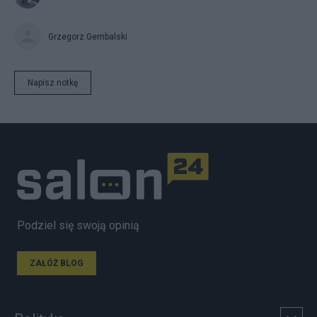
Grzegorz Gembalski
Napisz notkę
Podziel się swoją opinią
ZAŁÓŻ BLOG