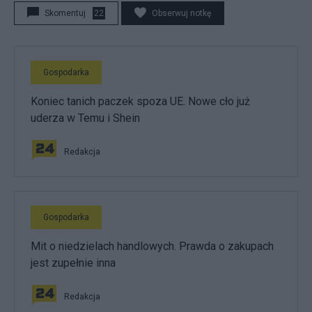
Skomentuj
22
Obserwuj notkę
Gospodarka
Koniec tanich paczek spoza UE. Nowe cło już
uderza w Temu i Shein
Redakcja
Gospodarka
Mit o niedzielach handlowych. Prawda o zakupach
jest zupełnie inna
Redakcja