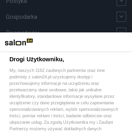
Polityka
Gospodarka
Rozmaitości
Technologie
Drogi Użytkowniku,
Sport
My, naszych 1162 zaufanych partnerów oraz inne
podmioty z salon24.pl uzyskujemy dostęp i
Społeczeństwo
przechowujemy informacje na urządzeniu oraz
przetwarzamy dane osobowe, takie jak unikalne
Kultura
identyfikatory, standardowe informacje wysyłane przez
urządzenie czy dane przeglądania w celu zapewniania
spersonalizowanych reklam, wybór spersonalizowanych
treści, pomiar reklam i treści, badanie odbiorców oraz
ulepszanie usług. Za zgodą Użytkownika my i Zaufani
X
Facebook
Instagram
Youtube
Partnerzy możemy używać dokładnych danych