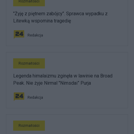
Rozmaitości
"Żyję z piętnem zabójcy". Sprawca wypadku z
Litewką wspomina tragedię
Redakcja
Rozmaitości
Legenda himalaizmu zginęła w lawinie na Broad
Peak. Nie żyje Nirmal "Nimsdai” Purja
Redakcja
Rozmaitości