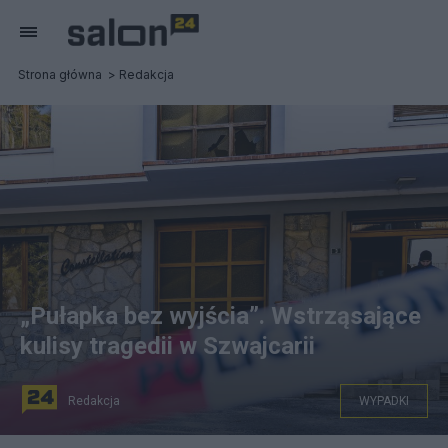
Strona główna
Redakcja
„Pułapka bez wyjścia”. Wstrząsające
kulisy tragedii w Szwajcarii
Redakcja
WYPADKI
na zdjęciu: bar Le Constellation w Szwajcarii. fot.