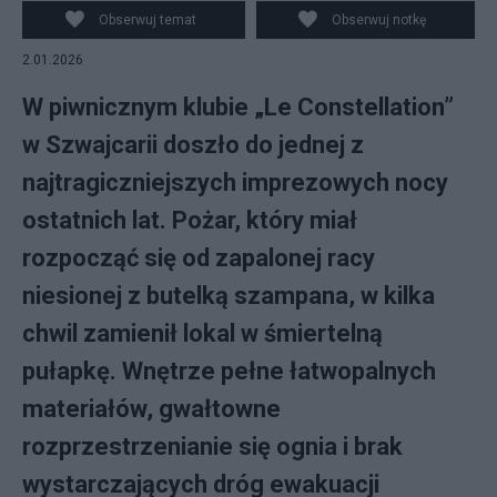
PAP/EPA/JEAN-CHRISTOPHE BOTT
Obserwuj temat
Obserwuj notkę
2.01.2026
W piwnicznym klubie „Le Constellation”
w Szwajcarii doszło do jednej z
najtragiczniejszych imprezowych nocy
ostatnich lat. Pożar, który miał
rozpocząć się od zapalonej racy
niesionej z butelką szampana, w kilka
chwil zamienił lokal w śmiertelną
pułapkę. Wnętrze pełne łatwopalnych
materiałów, gwałtowne
rozprzestrzenianie się ognia i brak
wystarczających dróg ewakuacji