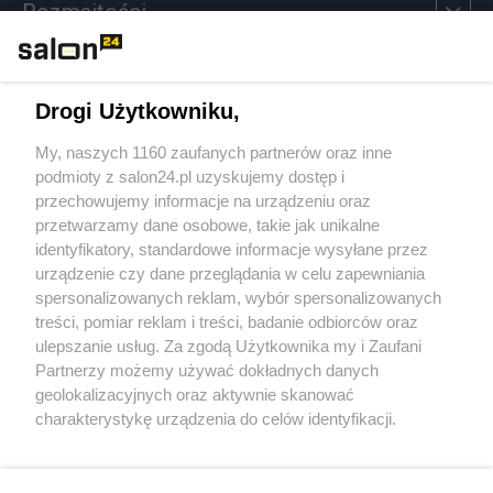
Rozmaitości
Technologie
Drogi Użytkowniku,
Sport
My, naszych 1160 zaufanych partnerów oraz inne
podmioty z salon24.pl uzyskujemy dostęp i
Społeczeństwo
przechowujemy informacje na urządzeniu oraz
przetwarzamy dane osobowe, takie jak unikalne
Kultura
identyfikatory, standardowe informacje wysyłane przez
urządzenie czy dane przeglądania w celu zapewniania
spersonalizowanych reklam, wybór spersonalizowanych
treści, pomiar reklam i treści, badanie odbiorców oraz
ulepszanie usług. Za zgodą Użytkownika my i Zaufani
X
Facebook
Instagram
Youtube
Partnerzy możemy używać dokładnych danych
geolokalizacyjnych oraz aktywnie skanować
charakterystykę urządzenia do celów identyfikacji.
Web Content Media sp. z o. o. © 2022
Ponieważ cenimy Twoją prywatność, prosimy o zgodę na
korzystanie z tych technologii poprzez kliknięcie
„Akceptuję”. Zgoda jest dobrowolna i zawsze możesz ją