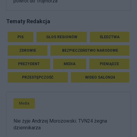
powrót do Trójmorza
Tematy Redakcja
PIS
GŁOS REGIONÓW
ŚLEDZTWA
ZDROWIE
BEZPIECZEŃSTWO NARODOWE
PREZYDENT
MEDIA
PIENIĄDZE
PRZESTĘPCZOŚĆ
WIDEO SALON24
Media
Nie żyje Andrzej Morozowski. TVN24 żegna
dziennikarza