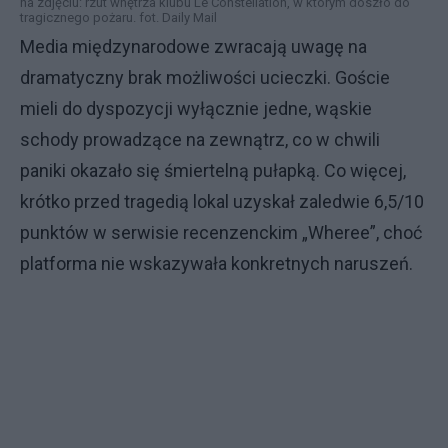
na zdjęciu: rzut wnętrza klubu Le Constellation, w którym doszło do
tragicznego pożaru. fot. Daily Mail
Media międzynarodowe zwracają uwagę na
dramatyczny brak możliwości ucieczki. Goście
mieli do dyspozycji wyłącznie jedne, wąskie
schody prowadzące na zewnątrz, co w chwili
paniki okazało się śmiertelną pułapką. Co więcej,
krótko przed tragedią lokal uzyskał zaledwie 6,5/10
punktów w serwisie recenzenckim „Wheree”, choć
platforma nie wskazywała konkretnych naruszeń.