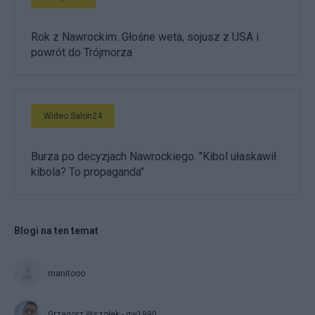
Rok z Nawrockim. Głośne weta, sojusz z USA i
powrót do Trójmorza
Wideo Salon24
Burza po decyzjach Nawrockiego. "Kibol ułaskawił
kibola? To propaganda"
Blogi na ten temat
manitooo
Grzegorz Wszołek - gw1990