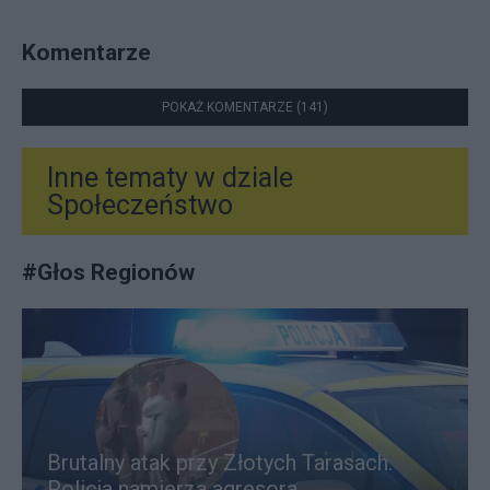
Komentarze
POKAŻ KOMENTARZE (141)
Inne tematy w dziale
Społeczeństwo
#
Głos Regionów
Brutalny atak przy Złotych Tarasach.
Policja namierza agresora