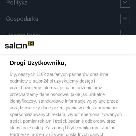
Polityka
Gospodarka
Rozmaitości
Technologie
Drogi Użytkowniku,
Sport
My, naszych 1162 zaufanych partnerów oraz inne
podmioty z salon24.pl uzyskujemy dostęp i
Społeczeństwo
przechowujemy informacje na urządzeniu oraz
przetwarzamy dane osobowe, takie jak unikalne
Kultura
identyfikatory, standardowe informacje wysyłane przez
urządzenie czy dane przeglądania w celu zapewniania
spersonalizowanych reklam, wybór spersonalizowanych
treści, pomiar reklam i treści, badanie odbiorców oraz
ulepszanie usług. Za zgodą Użytkownika my i Zaufani
X
Facebook
Instagram
Youtube
Partnerzy możemy używać dokładnych danych