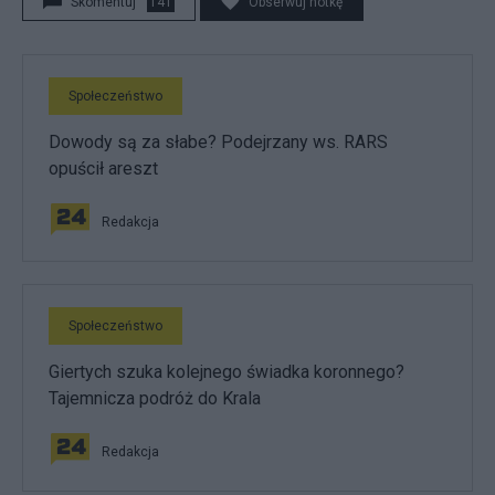
Skomentuj
141
Obserwuj notkę
Społeczeństwo
Dowody są za słabe? Podejrzany ws. RARS
opuścił areszt
Redakcja
Społeczeństwo
Giertych szuka kolejnego świadka koronnego?
Tajemnicza podróż do Krala
Redakcja