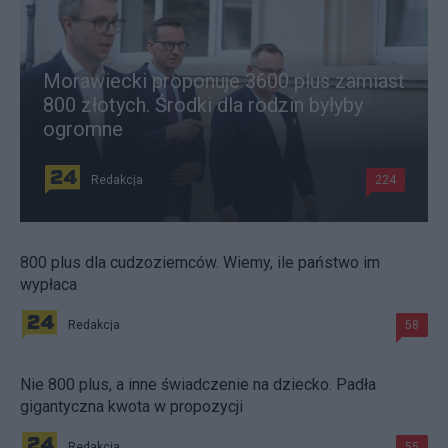
Morawiecki proponuje 3600 plus zamiast
800 złotych. Środki dla rodzin byłyby
ogromne
Redakcja
224
800 plus dla cudzoziemców. Wiemy, ile państwo im
wypłaca
Redakcja
58
Nie 800 plus, a inne świadczenie na dziecko. Padła
gigantyczna kwota w propozycji
Redakcja
55