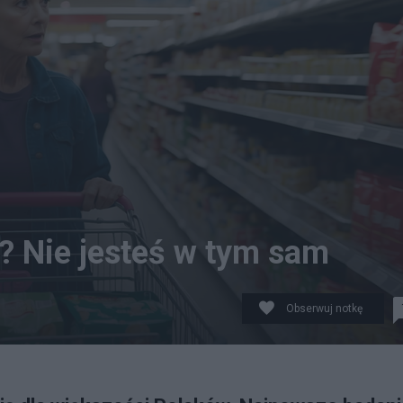
? Nie jesteś w tym sam
Obserwuj notkę
stracyjne. fot. CC0