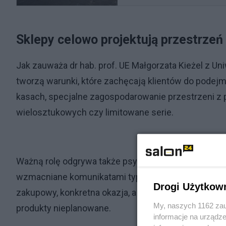
Sklepy celowo projektują przestrzeń
Jak zauważa dr hab. prof. UE Małgorzata Kieżel z 
tworzą warunki, które zachęcają klientów do podej
kasach, specjalne zagospodarowanie przestrzeni 
wielosztukowych czy limitowane serie.
Ważną rolę odgrywa także psychologia konsumenta. C
wzmacniane komunikatami typu „ostatnie sztuki” lub
Drogi Użytkow
zakupowy, konkretna okazja, a nawet zmęczenie pod 
My, naszych 1162 zau
produkty nieplanowane.
informacje na urządze