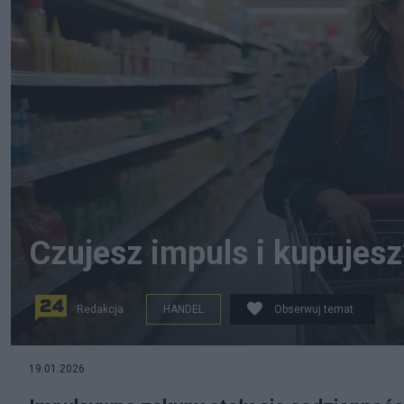
Czujesz impuls i kupujesz
Redakcja
HANDEL
Obserwuj temat
na zdjęciu: osoba robiąca zakupy w sklepie. Zdjęcie ilu
19.01.2026