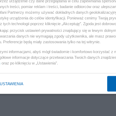
przez urządzenie czy dane przeglądania w celu zapewniania sperson
je, które często zaskakują klientów już w sklepie.
ych treści, pomiar reklam i treści, badanie odbiorców oraz ulepszan
wki, a atrakcyjne ceny mogą skłonić do chwilowego wybo
fani Partnerzy możemy używać dokładnych danych geolokalizacyjn
tykę urządzenia do celów identyfikacji. Ponieważ cenimy Twoją pry
zeczywiście potrzebnych artykułów – wyjaśnia dr Joanna
z tych technologii poprzez kliknięcie „Akceptuję”. Zgoda jest dobro
ikając przycisk ustawień prywatności znajdujący się w lewym dolny
etwarzania danych nie wymagają zgody użytkownika, ale masz prawo 
. Preferencje będą miały zastosowania tylko na tej witrynie.
szymi informacjami, abyś mógł świadomie i komfortowo korzystać z
gółowe informacje dotyczące przetwarzania Twoich danych znajdzi
s
oraz po kliknięciu w „Ustawienia”.
USTAWIENIA