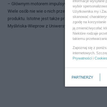
informacje wysyłane 
– Głównym motorem impulsywnych zakupów są promoc
wybór spersonalizowan
Wiele osób nie wie o nich przed wejściem do placó
Użytkownika my i Zau
skanować charakterys
produktu. Istotne jest także przypomnienie sobie r
zgodę na korzystanie 
Myślińska-Wieprow z Uniwersytetu WSB Merito.
ją zmienić/wycofać kl
Niektóre rodzaje prz
takiemu przetwarzaniu
Zapoznaj się z poniż
internetowych. Szcze
Prywatności
i
Cookie
PARTNERZY