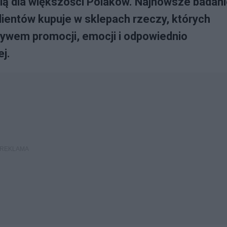
ią dla większości Polaków. Najnowsze badan
klientów kupuje w sklepach rzeczy, których
ływem promocji, emocji i odpowiednio
j.