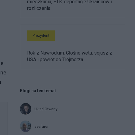
mieszkania, ETS, deportacje Ukraińców i
rozliczenia
Prezydent
Rok z Nawrockim. Głośne weta, sojusz z
USA i powrót do Trójmorza
ne
zne
i
Blogi na ten temat
Układ Otwarty
seafarer