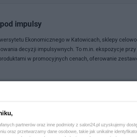
 pod impulsy
Uniwersytetu Ekonomicznego w Katowicach, sklepy celowo
mowania decyzji impulsywnych. To m.in. ekspozycje przy
z produktami w promocyjnych cenach, oferowanie zesta
Reklama
hęć skorzystania z okazji i efekt niedostępności są
 „tylko teraz”. Znaczenie mają również emocje, nastrój
niku,
koniec wizyty w sklepie, które sprzyja sięganiu po
fanych partnerów oraz inne podmioty z salon24.pl uzyskujemy dost
niu oraz przetwarzamy dane osobowe, takie jak unikalne identyfikat