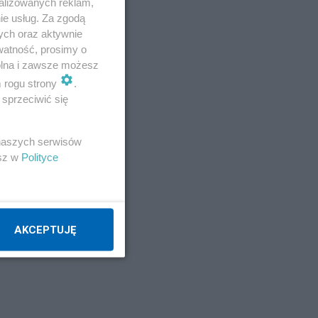
alizowanych reklam,
ie usług. Za zgodą
ru
ych oraz aktywnie
watność, prosimy o
wolna i zawsze możesz
m rogu strony
.
sprzeciwić się
 naszych serwisów
esz w
Polityce
AKCEPTUJĘ