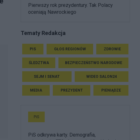
ie
Pierwszy rok prezydentury. Tak Polacy
oceniają Nawrockiego
Tematy Redakcja
PIS
GŁOS REGIONÓW
ZDROWIE
ŚLEDZTWA
BEZPIECZEŃSTWO NARODOWE
SEJM I SENAT
WIDEO SALON24
MEDIA
PREZYDENT
PIENIĄDZE
PiS
PiS odkrywa karty. Demografia,