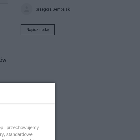
Grzegorz Gembalski
Napisz notkę
wów
ęp i przechowujemy
ory, standardowe