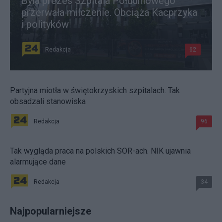
Była prezes Szpitala Południowego
przerwała milczenie. Obciąża Kacprzyka
i polityków
Redakcja
62
Partyjna miotła w świętokrzyskich szpitalach. Tak
obsadzali stanowiska
Redakcja
96
Tak wygląda praca na polskich SOR-ach. NIK ujawnia
alarmujące dane
Redakcja
34
Najpopularniejsze