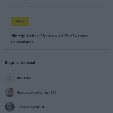
Media
Nie żyje Andrzej Morozowski. TVN24 żegna
dziennikarza
Blogi na ten temat
manitooo
Grzegorz Wszołek - gw1990
Tomasz Szymborski