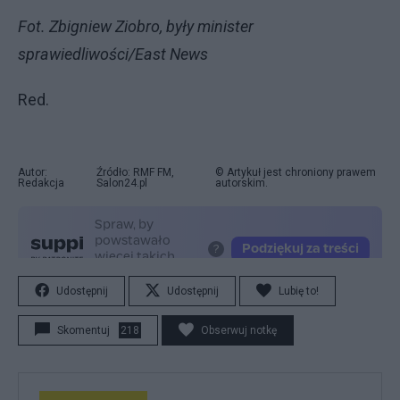
Fot. Zbigniew Ziobro, były minister
sprawiedliwości/East News
Red.
Autor:
Źródło: RMF FM,
© Artykuł jest chroniony prawem
Redakcja
Salon24.pl
autorskim.
Udostępnij
Udostępnij
Lubię to!
Skomentuj
218
Obserwuj notkę