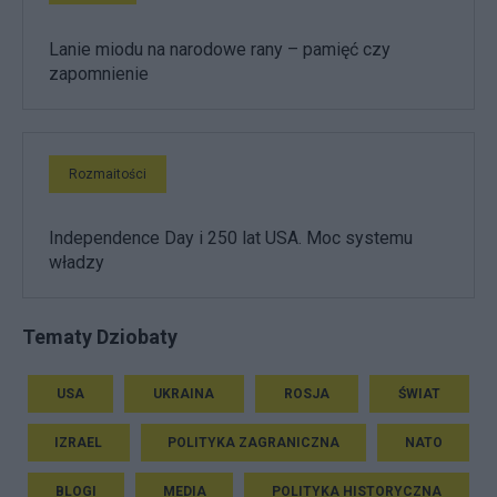
Lanie miodu na narodowe rany – pamięć czy
zapomnienie
Rozmaitości
Independence Day i 250 lat USA. Moc systemu
władzy
Tematy Dziobaty
USA
UKRAINA
ROSJA
ŚWIAT
IZRAEL
POLITYKA ZAGRANICZNA
NATO
BLOGI
MEDIA
POLITYKA HISTORYCZNA