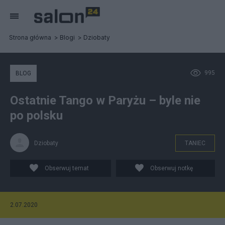
Strona główna
Blogi
Dziobaty
995
BLOG
Ostatnie Tango w Paryżu – byle nie
po polsku
Dziobaty
TANIEC
Obserwuj temat
Obserwuj notkę
2.07.2020