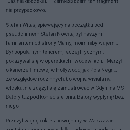
"Jaś nie doczekał…" Zamieszczam ten fragment
nie przypadkowo.
Stefan Witas, śpiewający na początku pod
pseudonimem Stefan Nowita, był naszym
familiantem od strony Mamy, moim niby wujem...
Był popularnym tenorem, raczej lirycznym,
pokazywał się w operetkach i wodewilach... Marzył
o karierze filmowej w Hollywood, jak Pola Negri...
Ze względów rodzinnych, bo wojna wisiała na
włosku, nie zdążył się zamustrować w Gdyni na MS
Batory tuż pod koniec sierpnia. Batory wypłynął bez
niego.
Przeżył wojnę i okres powojenny w Warszawie.
Został przypomniany w kilku radiowych audycjach