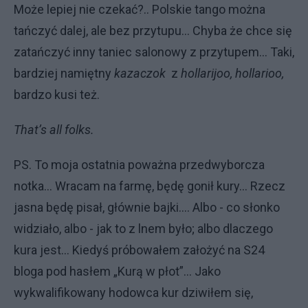
Może lepiej nie czekać?.. Polskie tango można
tańczyć dalej, ale bez przytupu... Chyba że chce się
zatańczyć inny taniec salonowy z przytupem... Taki,
bardziej namiętny
kazaczok
z
hollarijoo, hollarioo,
bardzo kusi też.
That’s all folks.
PS. To moja ostatnia poważna przedwyborcza
notka... Wracam na farmę, będę gonił kury... Rzecz
jasna będę pisał, głównie bajki.... Albo - co słonko
widziało, albo - jak to z lnem było; albo dlaczego
kura jest... Kiedyś próbowałem założyć na S24
bloga pod hasłem „Kurą w płot”... Jako
wykwalifikowany hodowca kur dziwiłem się,