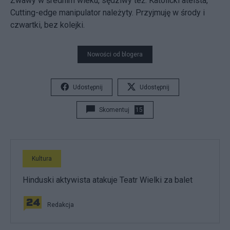
Żwawy w średnim wieku, sędziwy też. Katolicki ateista,
Cutting-edge manipulator należyty. Przyjmuję w środy i
czwartki, bez kolejki.
Nowości od blogera
Udostępnij
Udostępnij
Skomentuj
15
Kultura
Hinduski aktywista atakuje Teatr Wielki za balet
Redakcja