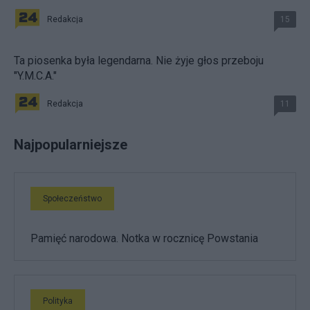
Redakcja
15
Ta piosenka była legendarna. Nie żyje głos przeboju
"Y.M.C.A."
Redakcja
11
Najpopularniejsze
Społeczeństwo
Pamięć narodowa. Notka w rocznicę Powstania
Polityka