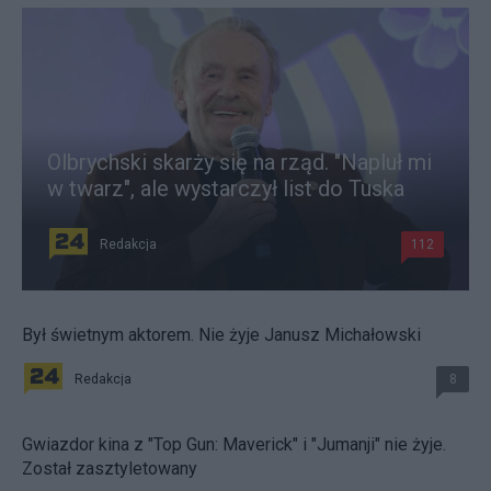
Olbrychski skarży się na rząd. "Napluł mi
w twarz", ale wystarczył list do Tuska
Redakcja
112
Był świetnym aktorem. Nie żyje Janusz Michałowski
Redakcja
8
Gwiazdor kina z "Top Gun: Maverick" i "Jumanji" nie żyje.
Został zasztyletowany