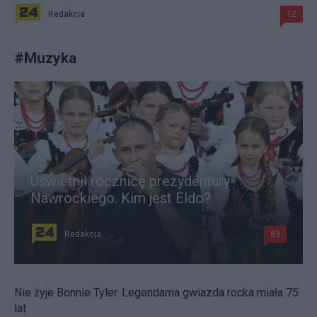
Redakcja
12
#
Muzyka
Uświetnił rocznicę prezydentury
Nawrockiego. Kim jest Eldo?
Redakcja
83
Nie żyje Bonnie Tyler. Legendarna gwiazda rocka miała 75
lat