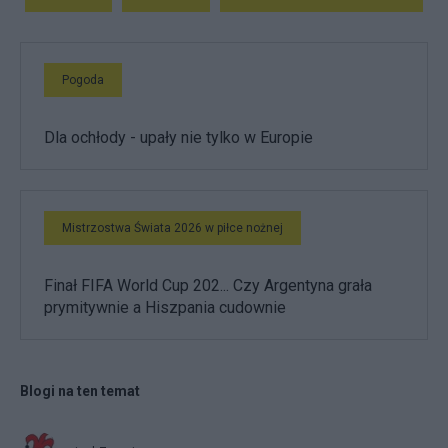
Pogoda
Dla ochłody - upały nie tylko w Europie
Mistrzostwa Świata 2026 w piłce nożnej
Finał FIFA World Cup 202... Czy Argentyna grała
prymitywnie a Hiszpania cudownie
Blogi na ten temat