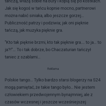
tańczą, włażą sobie na buty i kopią się po kostkach.
Jak się kogoś w tańcu kopnie mocno, partnerowi
można nabić siniaka, albo jeszcze gorzej...
Publiczność patrzy i podziwia; jak oni pięknie
tańczą, jak muzyka pięknie gra.
"Kto tak pięknie brzmi, kto tak pięknie gra.... to ja... to
ja?!"... To i tak dobrze, bo Chaczaturian tańczył
taniec z szablami...
Reklama
Polskie tango... Tylko bardzo starsi blogerzy na S24
mogą pamiętać, że takie tango było... Nie jestem
człowiekiem przedwojennym bynajmniej, ale z
czasów wczesnej i jeszcze wcześniejszej