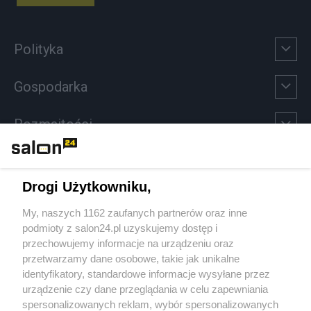
Polityka
Gospodarka
Rozmaitości
Technologie
Drogi Użytkowniku,
Sport
My, naszych 1162 zaufanych partnerów oraz inne
podmioty z salon24.pl uzyskujemy dostęp i
Społeczeństwo
przechowujemy informacje na urządzeniu oraz
przetwarzamy dane osobowe, takie jak unikalne
Kultura
identyfikatory, standardowe informacje wysyłane przez
urządzenie czy dane przeglądania w celu zapewniania
spersonalizowanych reklam, wybór spersonalizowanych