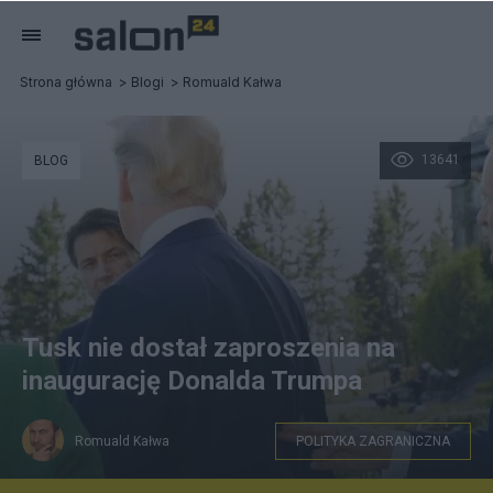
Strona główna
Blogi
Romuald Kałwa
13641
BLOG
Tusk nie dostał zaproszenia na
inaugurację Donalda Trumpa
Romuald Kałwa
POLITYKA ZAGRANICZNA
zrzut ekranu: Romuald Kałwa