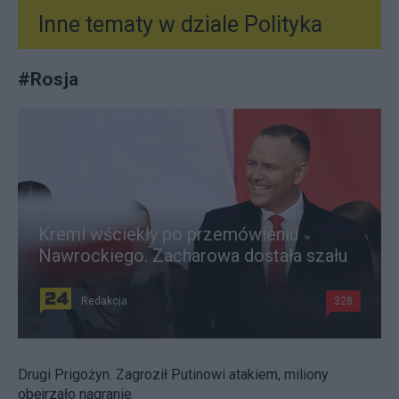
Inne tematy w dziale
Polityka
#
Rosja
Kreml wściekły po przemówieniu
Nawrockiego. Zacharowa dostała szału
Redakcja
328
Drugi Prigożyn. Zagroził Putinowi atakiem, miliony
obejrzało nagranie