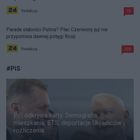
Redakcja
78
Parada słabości Putina? Plac Czerwony już nie
przypomina dawnej potęgi Rosji
Redakcja
206
#
PiS
PiS odkrywa karty. Demografia,
mieszkania, ETS, deportacje Ukraińców i
rozliczenia