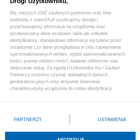
Drogi Użytkowniku,
Sport
My, naszych 1162 zaufanych partnerów oraz inne
podmioty z salon24.pl uzyskujemy dostęp i
Społeczeństwo
przechowujemy informacje na urządzeniu oraz
przetwarzamy dane osobowe, takie jak unikalne
Kultura
identyfikatory, standardowe informacje wysyłane przez
urządzenie czy dane przeglądania w celu zapewniania
spersonalizowanych reklam, wybór spersonalizowanych
treści, pomiar reklam i treści, badanie odbiorców oraz
ulepszanie usług. Za zgodą Użytkownika my i Zaufani
X
Facebook
Instagram
Youtube
Partnerzy możemy używać dokładnych danych
geolokalizacyjnych oraz aktywnie skanować
charakterystykę urządzenia do celów identyfikacji.
Web Content Media sp. z o. o. © 2022
Ponieważ cenimy Twoją prywatność, prosimy o zgodę na
korzystanie z tych technologii poprzez kliknięcie
„Akceptuję”. Zgoda jest dobrowolna i zawsze możesz ją
Pomoc
O nas
Praca
Reklama
Kontakt
zmienić/wycofać klikając przycisk ustawień prywatności
PARTNERZY
USTAWIENIA
znajdujący się w lewym dolnym rogu strony
. Niektóre
rodzaje przetwarzania danych nie wymagają zgody
użytkownika, ale masz prawo sprzeciwić się takiemu
AKCEPTUJĘ