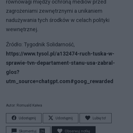
równowagi między ochroną mediów przed
zagrożeniami zewnętrznymi a unikaniem
nadużywania tych środków w celach polityki
wewnętrznej.
Źródło: Tygodnik Solidarność,
https://www.tysol.pl/a132474-ruch-tuska-w-
sprawie-tvn-departament-stanu-usa-zabral-
glos?
utm_source=chatgpt.com#goog_rewarded
Autor: Romuald Kałwa
Udostępnij
Udostępnij
Lubię to!
Skomentuj
26
Obserwuj notkę