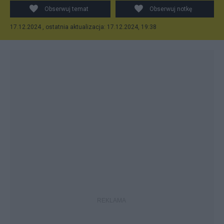
Obserwuj temat
Obserwuj notkę
17.12.2024 , ostatnia aktualizacja: 17.12.2024, 19:38