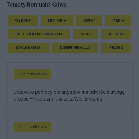
Tematy Romuald Kałwa
WYBORY
HISTORIA
ŚWIAT
MEDIA
POLITYKA HISTORYCZNA
LGBT
RELIGIA
SOCJOLOGIA
KONFEDERACJA
PRAWO
Społeczeństwo
Ustawa o pomocy dla artystów ma odwrócić uwagę
plebsu – tragiczny traktat z Wlk. Brytanią
Społeczeństwo