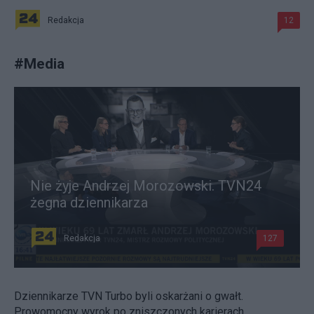
Redakcja
12
#
Media
Nie żyje Andrzej Morozowski. TVN24
żegna dziennikarza
Redakcja
127
Dziennikarze TVN Turbo byli oskarżani o gwałt.
Prowomocny wyrok po zniszczonych karierach