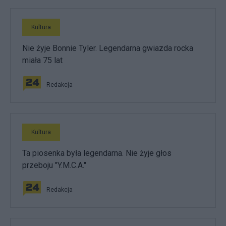
Kultura
Nie żyje Bonnie Tyler. Legendarna gwiazda rocka
miała 75 lat
Redakcja
Kultura
Ta piosenka była legendarna. Nie żyje głos
przeboju "Y.M.C.A."
Redakcja