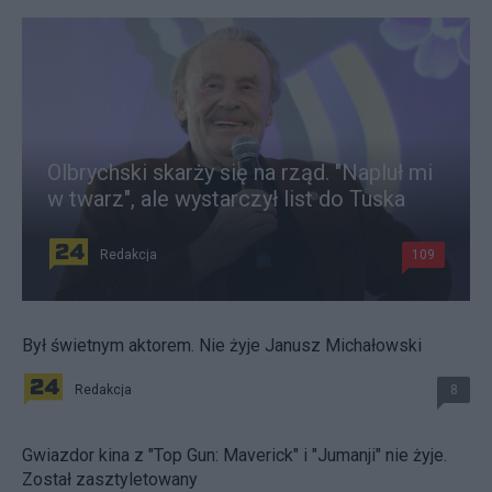
Olbrychski skarży się na rząd. "Napluł mi
w twarz", ale wystarczył list do Tuska
Redakcja
109
Był świetnym aktorem. Nie żyje Janusz Michałowski
Redakcja
8
Gwiazdor kina z "Top Gun: Maverick" i "Jumanji" nie żyje.
Został zasztyletowany