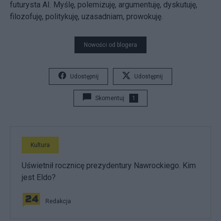
futurysta AI. Myślę, polemizuję, argumentuję, dyskutuję,
filozofuję, politykuję, uzasadniam, prowokuję.
Nowości od blogera
Udostępnij
Udostępnij
Skomentuj
1
Kultura
Uświetnił rocznicę prezydentury Nawrockiego. Kim
jest Eldo?
Redakcja