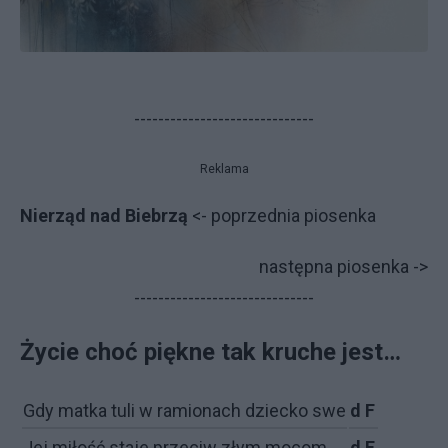
------------------------------
Reklama
Nierząd nad Biebrzą
<- poprzednia piosenka
na­stęp­na piosenka ->
------------------------------
Życie choć piękne tak kruche jest…
Gdy mat­ka tu­li w ra­mio­na­ch dziec­ko swe
d F
Jej mi­ło­ść sta­je prze­ciw złym mo­com
d F