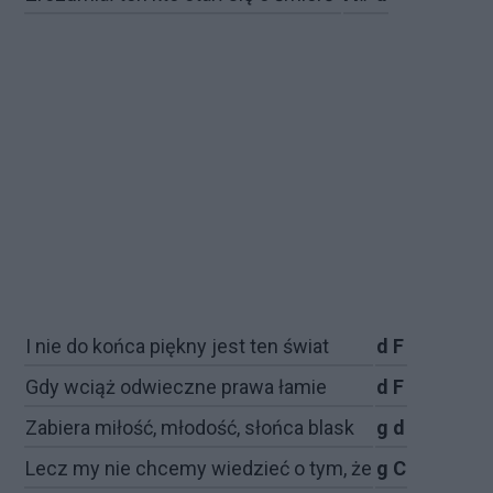
I nie do koń­ca pięk­ny je­st ten świat
d F
Gdy wciąż od­wiecz­ne pra­wa ła­mie
d F
Za­bie­ra mi­ło­ść, mło­do­ść, słoń­ca bla­sk
g d
Le­cz my nie chce­my wie­dzieć o tym, że
g C