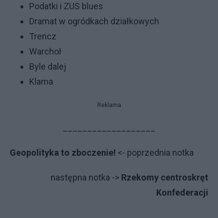
Podatki i ZUS blues
Dramat w ogródkach działkowych
Trencz
Warchoł
Byle dalej
Klama
Reklama
___________________
Geopolityka to zboczenie!
<- po­przed­nia not­ka
na­stęp­na not­ka ->
Rzekomy centroskręt
Konfederacji
___________________