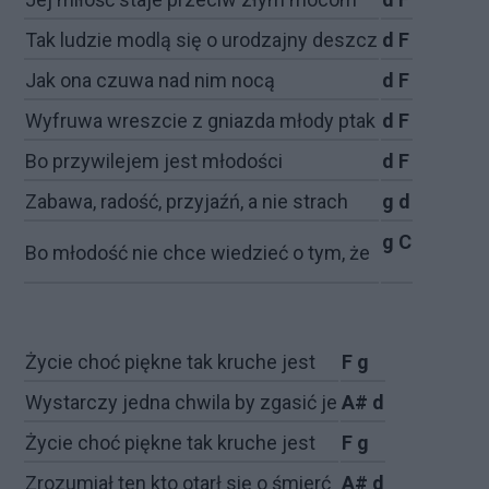
Tak lu­dzie mo­dlą się o uro­dzaj­ny desz­cz
d F
Jak ona czu­wa nad nim no­cą
d F
Wy­fru­wa wresz­cie z gniaz­da mło­dy ptak
d F
Bo przy­wi­le­jem je­st mło­do­ści
d F
Za­ba­wa, ra­do­ść, przy­ja­źń, a nie stra­ch
g d
g C
Bo mło­do­ść nie chce wie­dzieć o tym, że
Ży­cie choć pięk­ne tak kru­che je­st
F g
Wy­star­czy jed­na chwi­la by zga­sić je
A# d
Ży­cie choć pięk­ne tak kru­che je­st
F g
Zro­zu­miał ten kto otarł się o śmierć
A# d