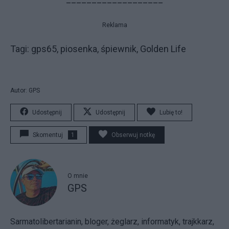
Reklama
Ta­gi: gps65, piosenka, śpiewnik, Golden Life
Autor: GPS
Udostępnij
Udostępnij
Lubię to!
Skomentuj
1
Obserwuj notkę
O mnie
GPS
Sarmatolibertarianin, bloger, żeglarz, informatyk, trajkkarz,