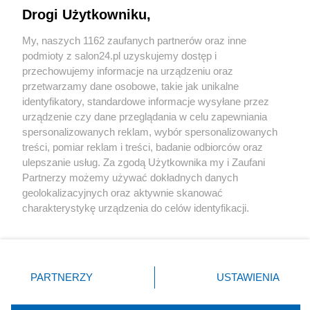
Drogi Użytkowniku,
Sport
My, naszych 1162 zaufanych partnerów oraz inne
podmioty z salon24.pl uzyskujemy dostęp i
Społeczeństwo
przechowujemy informacje na urządzeniu oraz
przetwarzamy dane osobowe, takie jak unikalne
Kultura
identyfikatory, standardowe informacje wysyłane przez
urządzenie czy dane przeglądania w celu zapewniania
spersonalizowanych reklam, wybór spersonalizowanych
treści, pomiar reklam i treści, badanie odbiorców oraz
ulepszanie usług. Za zgodą Użytkownika my i Zaufani
X
Facebook
Instagram
Youtube
Partnerzy możemy używać dokładnych danych
geolokalizacyjnych oraz aktywnie skanować
charakterystykę urządzenia do celów identyfikacji.
Web Content Media sp. z o. o. © 2022
Ponieważ cenimy Twoją prywatność, prosimy o zgodę na
korzystanie z tych technologii poprzez kliknięcie
„Akceptuję”. Zgoda jest dobrowolna i zawsze możesz ją
Pomoc
O nas
Praca
Reklama
Kontakt
zmienić/wycofać klikając przycisk ustawień prywatności
PARTNERZY
USTAWIENIA
znajdujący się w lewym dolnym rogu strony
. Niektóre
rodzaje przetwarzania danych nie wymagają zgody