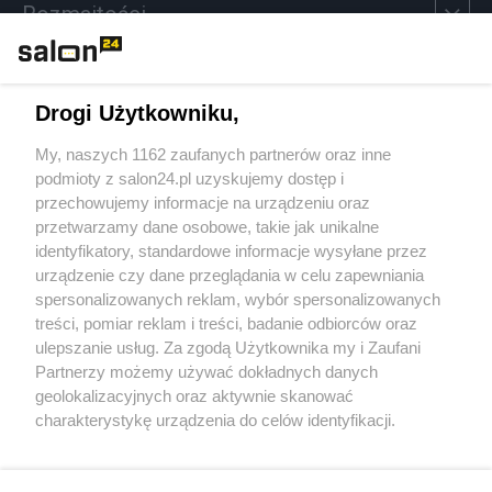
Rozmaitości
Technologie
Drogi Użytkowniku,
Sport
My, naszych 1162 zaufanych partnerów oraz inne
podmioty z salon24.pl uzyskujemy dostęp i
Społeczeństwo
przechowujemy informacje na urządzeniu oraz
przetwarzamy dane osobowe, takie jak unikalne
Kultura
identyfikatory, standardowe informacje wysyłane przez
urządzenie czy dane przeglądania w celu zapewniania
spersonalizowanych reklam, wybór spersonalizowanych
treści, pomiar reklam i treści, badanie odbiorców oraz
ulepszanie usług. Za zgodą Użytkownika my i Zaufani
X
Facebook
Instagram
Youtube
Partnerzy możemy używać dokładnych danych
geolokalizacyjnych oraz aktywnie skanować
charakterystykę urządzenia do celów identyfikacji.
Web Content Media sp. z o. o. © 2022
Ponieważ cenimy Twoją prywatność, prosimy o zgodę na
korzystanie z tych technologii poprzez kliknięcie