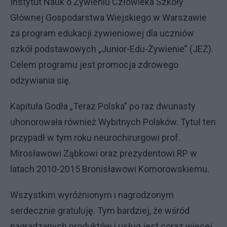
Instytut Nauk o Żywieniu Człowieka Szkoły
Głównej Gospodarstwa Wiejskiego w Warszawie
za program edukacji żywieniowej dla uczniów
szkół podstawowych „Junior-Edu-Żywienie” (JEŻ).
Celem programu jest promocja zdrowego
odżywiania się.
Kapituła Godła „Teraz Polska” po raz dwunasty
uhonorowała również Wybitnych Polaków. Tytuł ten
przypadł w tym roku neurochirurgowi prof.
Mirosławowi Ząbkowi oraz prezydentowi RP w
latach 2010-2015 Bronisławowi Komorowskiemu.
Wszystkim wyróżnionym i nagrodzonym
serdecznie gratuluję. Tym bardziej, że wśród
nagradzanych produktów i usług jest coraz więcej