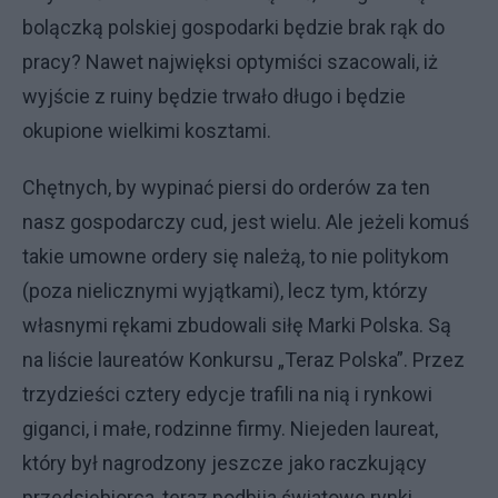
bolączką polskiej gospodarki będzie brak rąk do
pracy? Nawet najwięksi optymiści szacowali, iż
wyjście z ruiny będzie trwało długo i będzie
okupione wielkimi kosztami.
Chętnych, by wypinać piersi do orderów za ten
nasz gospodarczy cud, jest wielu. Ale jeżeli komuś
takie umowne ordery się należą, to nie politykom
(poza nielicznymi wyjątkami), lecz tym, którzy
własnymi rękami zbudowali siłę Marki Polska. Są
na liście laureatów Konkursu „Teraz Polska”. Przez
trzydzieści cztery edycje trafili na nią i rynkowi
giganci, i małe, rodzinne firmy. Niejeden laureat,
który był nagrodzony jeszcze jako raczkujący
przedsiębiorca, teraz podbija światowe rynki.