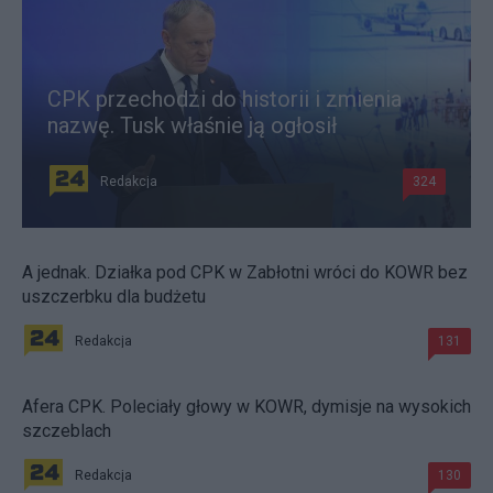
CPK przechodzi do historii i zmienia
nazwę. Tusk właśnie ją ogłosił
Redakcja
324
A jednak. Działka pod CPK w Zabłotni wróci do KOWR bez
uszczerbku dla budżetu
Redakcja
131
Afera CPK. Poleciały głowy w KOWR, dymisje na wysokich
szczeblach
Redakcja
130