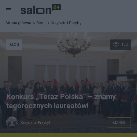
Strona główna
Blogi
Krzysztof Przybyl
132
BLOG
Konkurs „Teraz Polska” – znamy
tegorocznych laureatów!
Krzysztof Przybyl
BIZNES
Fot. Teraz Polska