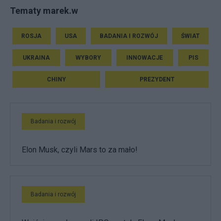
Tematy marek.w
ROSJA
USA
BADANIA I ROZWÓJ
ŚWIAT
UKRAINA
WYBORY
INNOWACJE
PIS
CHINY
PREZYDENT
Badania i rozwój
Elon Musk, czyli Mars to za mało!
Badania i rozwój