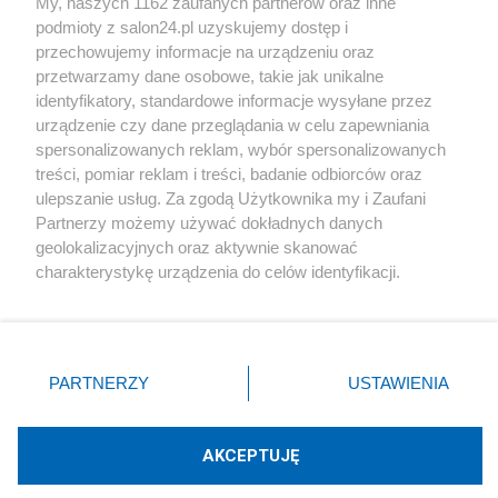
My, naszych 1162 zaufanych partnerów oraz inne
podmioty z salon24.pl uzyskujemy dostęp i
Społeczeństwo
przechowujemy informacje na urządzeniu oraz
przetwarzamy dane osobowe, takie jak unikalne
Kultura
identyfikatory, standardowe informacje wysyłane przez
urządzenie czy dane przeglądania w celu zapewniania
spersonalizowanych reklam, wybór spersonalizowanych
treści, pomiar reklam i treści, badanie odbiorców oraz
ulepszanie usług. Za zgodą Użytkownika my i Zaufani
X
Facebook
Instagram
Youtube
Partnerzy możemy używać dokładnych danych
geolokalizacyjnych oraz aktywnie skanować
charakterystykę urządzenia do celów identyfikacji.
Web Content Media sp. z o. o. © 2022
Ponieważ cenimy Twoją prywatność, prosimy o zgodę na
korzystanie z tych technologii poprzez kliknięcie
„Akceptuję”. Zgoda jest dobrowolna i zawsze możesz ją
Pomoc
O nas
Praca
Reklama
Kontakt
zmienić/wycofać klikając przycisk ustawień prywatności
PARTNERZY
USTAWIENIA
znajdujący się w lewym dolnym rogu strony
. Niektóre
rodzaje przetwarzania danych nie wymagają zgody
użytkownika, ale masz prawo sprzeciwić się takiemu
AKCEPTUJĘ
przetwarzaniu. Preferencje będą miały zastosowania tylko
Technologię dostarcza:
W3media.pl
na tej witrynie.