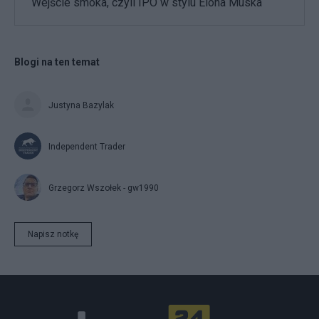
Wejście smoka, czyli IPO w stylu Elona Muska
Blogi na ten temat
Justyna Bazylak
Independent Trader
Grzegorz Wszołek - gw1990
Napisz notkę