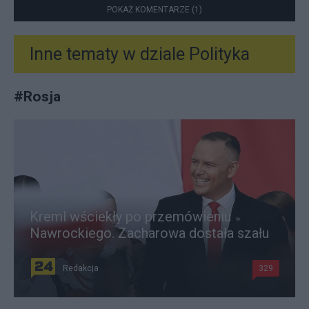
POKAŻ KOMENTARZE (1)
Inne tematy w dziale
Polityka
#
Rosja
Kreml wściekły po przemówieniu
Nawrockiego. Zacharowa dostała szału
Redakcja
329