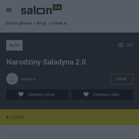
Strona główna
Blogi
marek.w
282
BLOG
Narodziny Saladyna 2.0
marek.w
ŚWIAT
Obserwuj temat
Obserwuj notkę
8.12.2024