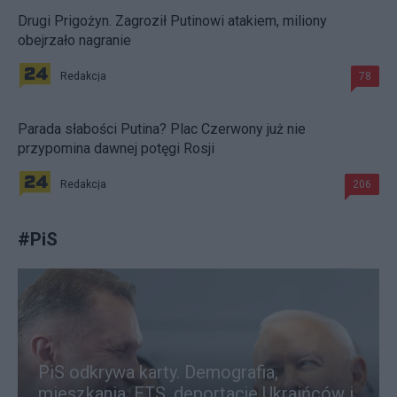
Drugi Prigożyn. Zagroził Putinowi atakiem, miliony
obejrzało nagranie
Redakcja
78
Parada słabości Putina? Plac Czerwony już nie
przypomina dawnej potęgi Rosji
Redakcja
206
#
PiS
PiS odkrywa karty. Demografia,
mieszkania, ETS, deportacje Ukraińców i