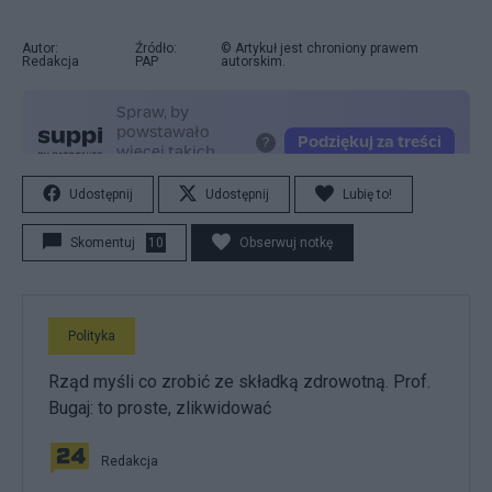
Autor:
Źródło:
© Artykuł jest chroniony prawem
Redakcja
PAP
autorskim.
Udostępnij
Udostępnij
Lubię to!
Skomentuj
10
Obserwuj notkę
Polityka
Rząd myśli co zrobić ze składką zdrowotną. Prof.
Bugaj: to proste, zlikwidować
Redakcja