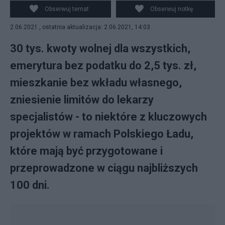
konkrety 10 punktów realizujących Polski Ład, fot.
Obserwuj temat
Obserwuj notkę
PAP/Mateusz Marek
2.06.2021 , ostatnia aktualizacja: 2.06.2021, 14:03
30 tys. kwoty wolnej dla wszystkich,
emerytura bez podatku do 2,5 tys. zł,
mieszkanie bez wkładu własnego,
zniesienie limitów do lekarzy
specjalistów - to niektóre z kluczowych
projektów w ramach Polskiego Ładu,
które mają być przygotowane i
przeprowadzone w ciągu najbliższych
100 dni.