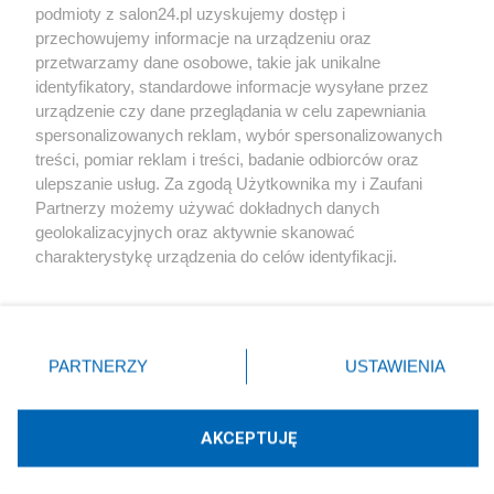
podmioty z salon24.pl uzyskujemy dostęp i
Społeczeństwo
przechowujemy informacje na urządzeniu oraz
przetwarzamy dane osobowe, takie jak unikalne
Kultura
identyfikatory, standardowe informacje wysyłane przez
urządzenie czy dane przeglądania w celu zapewniania
spersonalizowanych reklam, wybór spersonalizowanych
treści, pomiar reklam i treści, badanie odbiorców oraz
ulepszanie usług. Za zgodą Użytkownika my i Zaufani
X
Facebook
Instagram
Youtube
Partnerzy możemy używać dokładnych danych
geolokalizacyjnych oraz aktywnie skanować
charakterystykę urządzenia do celów identyfikacji.
Web Content Media sp. z o. o. © 2022
Ponieważ cenimy Twoją prywatność, prosimy o zgodę na
korzystanie z tych technologii poprzez kliknięcie
„Akceptuję”. Zgoda jest dobrowolna i zawsze możesz ją
Pomoc
O nas
Praca
Reklama
Kontakt
zmienić/wycofać klikając przycisk ustawień prywatności
PARTNERZY
USTAWIENIA
znajdujący się w lewym dolnym rogu strony
. Niektóre
rodzaje przetwarzania danych nie wymagają zgody
użytkownika, ale masz prawo sprzeciwić się takiemu
AKCEPTUJĘ
przetwarzaniu. Preferencje będą miały zastosowania tylko
Technologię dostarcza:
W3media.pl
na tej witrynie.