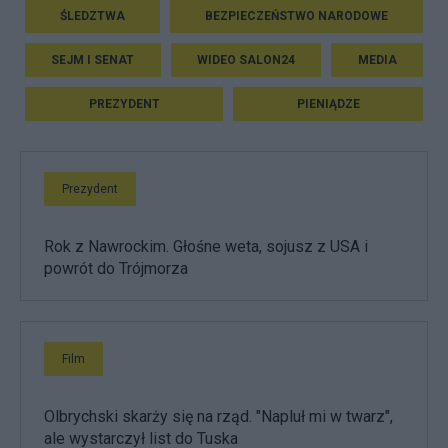
ŚLEDZTWA
BEZPIECZEŃSTWO NARODOWE
SEJM I SENAT
WIDEO SALON24
MEDIA
PREZYDENT
PIENIĄDZE
Prezydent
Rok z Nawrockim. Głośne weta, sojusz z USA i
powrót do Trójmorza
Film
Olbrychski skarży się na rząd. "Napluł mi w twarz",
ale wystarczył list do Tuska