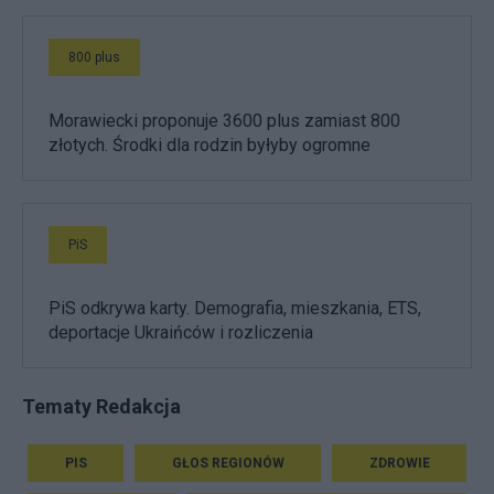
800 plus
Morawiecki proponuje 3600 plus zamiast 800
złotych. Środki dla rodzin byłyby ogromne
PiS
PiS odkrywa karty. Demografia, mieszkania, ETS,
deportacje Ukraińców i rozliczenia
Tematy Redakcja
PIS
GŁOS REGIONÓW
ZDROWIE