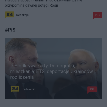
Parada słabości Putina? Plac Czerwony już nie
przypomina dawnej potęgi Rosji
Redakcja
206
#
PiS
PiS odkrywa karty. Demografia,
mieszkania, ETS, deportacje Ukraińców i
rozliczenia
Redakcja
198