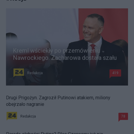
Kreml wściekły po przemówieniu
Nawrockiego. Zacharowa dostała szału
Redakcja
419
Drugi Prigożyn. Zagroził Putinowi atakiem, miliony
obejrzało nagranie
Redakcja
78