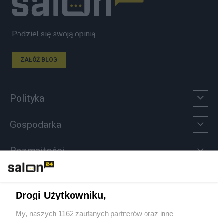
Podziel się swoją opinią
ZAŁÓŻ BLOG
Polityka
Gospodarka
Rozmaitości
Technologie
Drogi Użytkowniku,
Sport
My, naszych 1162 zaufanych partnerów oraz inne